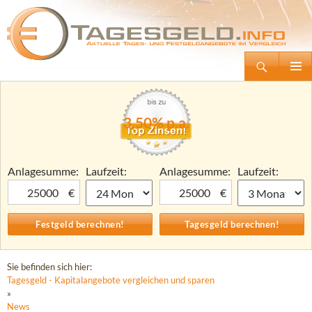
Suchen
Tagesgeld.info – Tagesgeldkonten vergleichen und Tagesgeld-Zinsen berechnen
Zum
Primäre
Inhalt
Menü
springen
3,50% p.a.
Anlagesumme:
Laufzeit:
Anlagesumme:
Laufzeit:
€
€
Sie befinden sich hier:
Tagesgeld - Kapitalangebote vergleichen und sparen
»
News