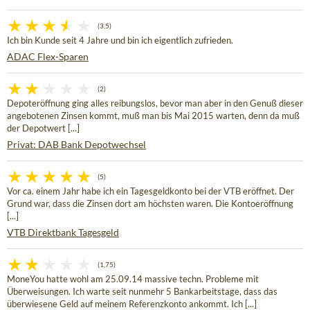
(3,5)
Ich bin Kunde seit 4 Jahre und bin ich eigentlich zufrieden.
ADAC Flex-Sparen
(2)
Depoteröffnung ging alles reibungslos, bevor man aber in den Genuß dieser
angebotenen Zinsen kommt, muß man bis Mai 2015 warten, denn da muß
der Depotwert [...]
Privat: DAB Bank Depotwechsel
(5)
Vor ca. einem Jahr habe ich ein Tagesgeldkonto bei der VTB eröffnet. Der
Grund war, dass die Zinsen dort am höchsten waren. Die Kontoeröffnung
[...]
VTB Direktbank Tagesgeld
(1,75)
MoneYou hatte wohl am 25.09.14 massive techn. Probleme mit
Überweisungen. Ich warte seit nunmehr 5 Bankarbeitstage, dass das
überwiesene Geld auf meinem Referenzkonto ankommt. Ich [...]