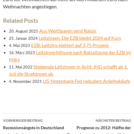
Weihnachten angestiegen.
Related Posts
Aus WeltSparen wird Raisin
20. August 2025
Leitzinsen: Die EZB bleibt 2024 auf Kurs
25. Januar 2024
EZB: Leitzins klettert auf 3,75 Prozent
4. Mai 2023
Leitzinserhöhung nach Ratssitzung der EZB im
16. März 2023
März
Steigende Leitzinsen in Sicht: ING schafft ab 1.
11. Mai 2022
Juli die Strafzinsen ab
US-Notenbank Fed reduziert Anleihekäufe
4. November 2021
Beitrags-
VORHERIGER BEITRAG
NÄCHSTER BEITRAG
Navigation
Rezessionsängste in Deutschland
Prognose zu 2012: Hälfte der