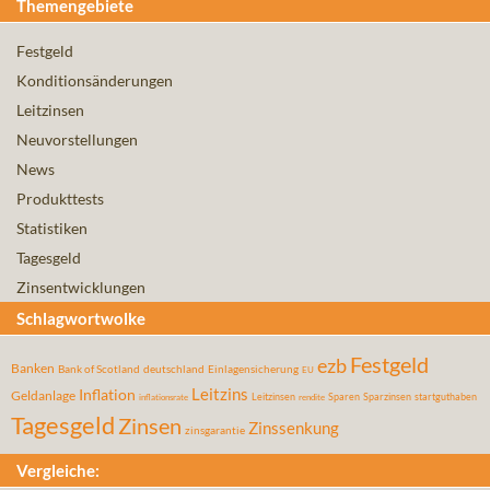
Themengebiete
Festgeld
Konditionsänderungen
Leitzinsen
Neuvorstellungen
News
Produkttests
Statistiken
Tagesgeld
Zinsentwicklungen
Schlagwortwolke
Festgeld
ezb
Banken
Bank of Scotland
deutschland
Einlagensicherung
EU
Leitzins
Inflation
Geldanlage
Leitzinsen
Sparen
Sparzinsen
startguthaben
inflationsrate
rendite
Tagesgeld
Zinsen
Zinssenkung
zinsgarantie
Vergleiche: