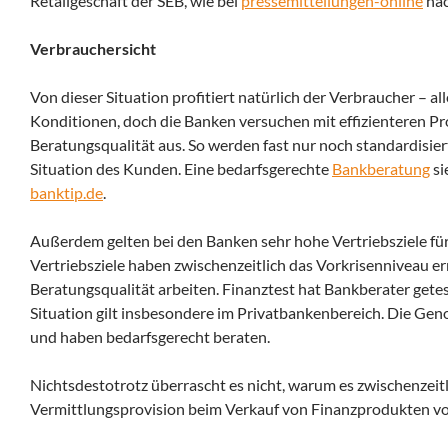
Retailgeschäft der SEB, wie bei
pressemitteilungen-online
nac
Verbrauchersicht
Von dieser Situation profitiert natürlich der Verbraucher – 
Konditionen, doch die Banken versuchen mit effizienteren Pro
Beratungsqualität aus. So werden fast nur noch standardisie
Situation des Kunden. Eine bedarfsgerechte
Bankberatung
si
banktip.de
.
Außerdem gelten bei den Banken sehr hohe Vertriebsziele fü
Vertriebsziele haben zwischenzeitlich das Vorkrisenniveau e
Beratungsqualität arbeiten. Finanztest hat Bankberater getest
Situation gilt insbesondere im Privatbankenbereich. Die G
und haben bedarfsgerecht beraten.
Nichtsdestotrotz überrascht es nicht, warum es zwischenzeit
Vermittlungsprovision beim Verkauf von Finanzprodukten vo