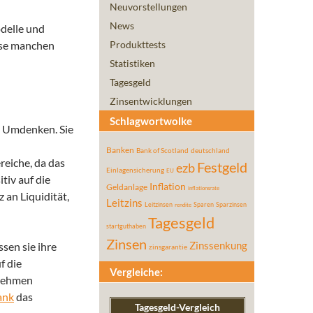
Neuvorstellungen
News
odelle und
ise manchen
Produkttests
Statistiken
Tagesgeld
Zinsentwicklungen
Schlagwortwolke
m Umdenken. Sie
Banken
Bank of Scotland
deutschland
reiche, da das
Festgeld
ezb
Einlagensicherung
EU
tiv auf die
Inflation
Geldanlage
inflationsrate
an Liquidität,
Leitzins
Leitzinsen
Sparen
Sparzinsen
rendite
Tagesgeld
startguthaben
Zinsen
sen sie ihre
Zinssenkung
zinsgarantie
f die
Vergleiche:
 nehmen
ank
das
Tagesgeld-Vergleich