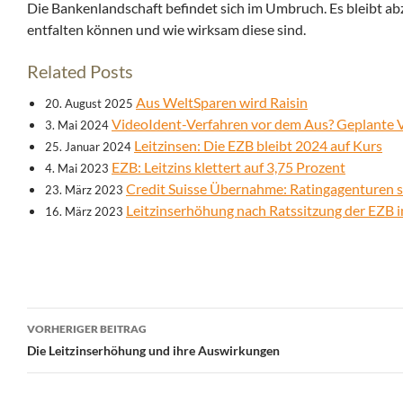
Die Bankenlandschaft befindet sich im Umbruch. Es bleibt ab
entfalten können und wie wirksam diese sind.
Related Posts
Aus WeltSparen wird Raisin
20. August 2025
VideoIdent-Verfahren vor dem Aus? Geplante 
3. Mai 2024
Leitzinsen: Die EZB bleibt 2024 auf Kurs
25. Januar 2024
EZB: Leitzins klettert auf 3,75 Prozent
4. Mai 2023
Credit Suisse Übernahme: Ratingagenturen 
23. März 2023
Leitzinserhöhung nach Ratssitzung der EZB 
16. März 2023
Beitrags-
VORHERIGER BEITRAG
Navigation
Die Leitzinserhöhung und ihre Auswirkungen