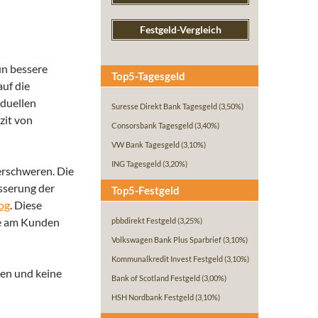
Festgeld-Vergleich
un bessere
Top5-Tagesgeld
auf die
iduellen
Suresse Direkt Bank Tagesgeld
(3,50%)
zit von
Consorsbank Tagesgeld
(3,40%)
VW Bank Tagesgeld
(3,10%)
ING Tagesgeld
(3,20%)
erschweren. Die
esserung der
Top5-Festgeld
og
. Diese
he am Kunden
pbbdirekt Festgeld
(3,25%)
Volkswagen Bank Plus Sparbrief
(3,10%)
Kommunalkredit Invest Festgeld
(3,10%)
ben und keine
Bank of Scotland Festgeld
(3,00%)
HSH Nordbank Festgeld
(3,10%)