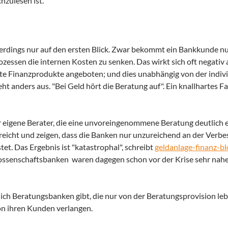
hzulesen ist.
allerdings nur auf den ersten Blick. Zwar bekommt ein Bankkunde n
zessen die internen Kosten zu senken. Das wirkt sich oft negativ 
rte Finanzprodukte angeboten; und dies unabhängig von der indiv
eht anders aus. "Bei Geld hört die Beratung auf". Ein knallhartes Fa
r eigene Berater, die eine unvoreingenommene Beratung deutlich 
rreicht und zeigen, dass die Banken nur unzureichend an der Verb
et. Das Ergebnis ist "katastrophal", schreibt
geldanlage-finanz-bl
enossenschaftsbanken waren dagegen schon vor der Krise sehr na
lich Beratungsbanken gibt, die nur von der Beratungsprovision le
n ihren Kunden verlangen.