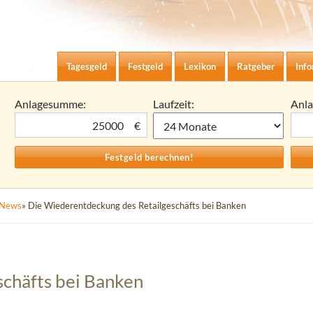
Zum Inhalt springen
agesgeld-Zinsen berechnen
Tagesgeld
Festgeld
Lexikon
Ratgeber
Inf
Anlagesumme:
Laufzeit:
Anl
€
News
» Die Wiederentdeckung des Retailgeschäfts bei Banken
chäfts bei Banken