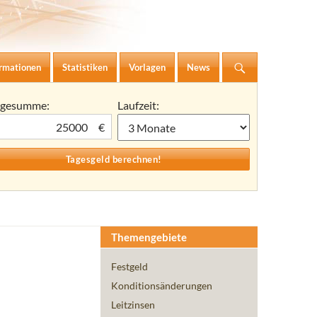
ormationen
Statistiken
Vorlagen
News
agesumme:
Laufzeit:
€
Themengebiete
Festgeld
Konditionsänderungen
Leitzinsen