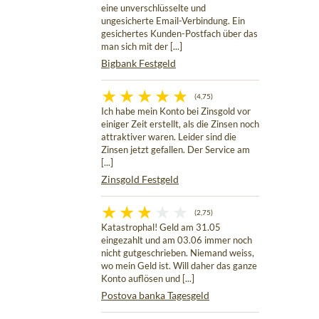
eine unverschlüsselte und
ungesicherte Email-Verbindung. Ein
gesichertes Kunden-Postfach über das
man sich mit der [...]
Bigbank Festgeld
(4,75)
Ich habe mein Konto bei Zinsgold vor
einiger Zeit erstellt, als die Zinsen noch
attraktiver waren. Leider sind die
Zinsen jetzt gefallen. Der Service am
[...]
Zinsgold Festgeld
(2,75)
Katastrophal! Geld am 31.05
eingezahlt und am 03.06 immer noch
nicht gutgeschrieben. Niemand weiss,
wo mein Geld ist. Will daher das ganze
Konto auflösen und [...]
Postova banka Tagesgeld