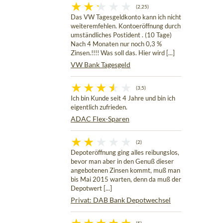
(2,25)
Das VW Tagesgeldkonto kann ich nicht
weiteremfehlen. Kontoeröffnung durch
umständliches Postident . (10 Tage)
Nach 4 Monaten nur noch 0,3 %
Zinsen.!!!! Was soll das. Hier wird [...]
VW Bank Tagesgeld
(3,5)
Ich bin Kunde seit 4 Jahre und bin ich
eigentlich zufrieden.
ADAC Flex-Sparen
(2)
Depoteröffnung ging alles reibungslos,
bevor man aber in den Genuß dieser
angebotenen Zinsen kommt, muß man
bis Mai 2015 warten, denn da muß der
Depotwert [...]
Privat: DAB Bank Depotwechsel