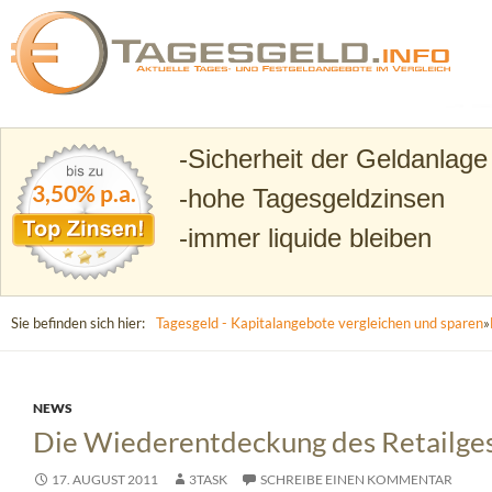
Suchen
Tagesgeld.info – Tagesgeldkonten vergleichen und T
Sicherheit der Geldanlage
3,50% p.a.
hohe Tagesgeldzinsen
immer liquide bleiben
Sie befinden sich hier:
Tagesgeld - Kapitalangebote vergleichen und sparen
»
NEWS
Die Wiederentdeckung des Retailges
17. AUGUST 2011
3TASK
SCHREIBE EINEN KOMMENTAR