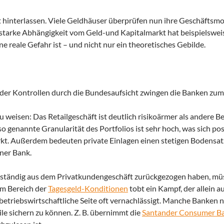
t hinterlassen. Viele Geldhäuser überprüfen nun ihre Geschäftsm
starke Abhängigkeit vom Geld-und Kapitalmarkt hat beispielswe
ne reale Gefahr ist – und nicht nur ein theoretisches Gebilde.
g der Kontrollen durch die Bundesaufsicht zwingen die Banken zu
u weisen: Das Retailgeschäft ist deutlich risikoärmer als andere Be
 genannte Granularität des Portfolios ist sehr hoch, was sich posi
kt. Außerdem bedeuten private Einlagen einen stetigen Bodensatz 
iner Bank.
llständig aus dem Privatkundengeschäft zurückgezogen haben, müs
im Bereich der
Tagesgeld-Konditionen
tobt ein Kampf, der allein au
 betriebswirtschaftliche Seite oft vernachlässigt. Manche Banken
le sichern zu können. Z. B. übernimmt die
Santander Consumer B