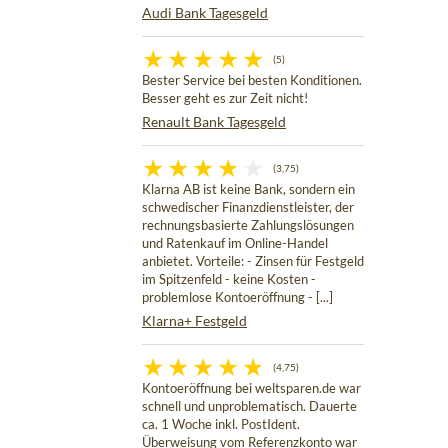
Audi Bank Tagesgeld
(5)
Bester Service bei besten Konditionen.
Besser geht es zur Zeit nicht!
Renault Bank Tagesgeld
(3,75)
Klarna AB ist keine Bank, sondern ein
schwedischer Finanzdienstleister, der
rechnungsbasierte Zahlungslösungen
und Ratenkauf im Online-Handel
anbietet. Vorteile: - Zinsen für Festgeld
im Spitzenfeld - keine Kosten -
problemlose Kontoeröffnung - [...]
Klarna+ Festgeld
(4,75)
Kontoeröffnung bei weltsparen.de war
schnell und unproblematisch. Dauerte
ca. 1 Woche inkl. PostIdent.
Überweisung vom Referenzkonto war