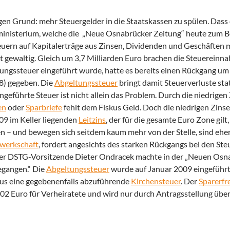
en Grund: mehr Steuergelder in die Staatskassen zu spülen. Dass 
zministerium, welche die „Neue Osnabrücker Zeitung“ heute zum B
euern auf Kapitalerträge aus Zinsen, Dividenden und Geschäften 
t gewaltig. Gleich um 3,7 Milliarden Euro brachen die Steuereinn
tungssteuer eingeführt wurde, hatte es bereits einen Rückgang um 
8) gegeben. Die
Abgeltungssteuer
bringt damit Steuerverluste sta
eführte Steuer ist nicht allein das Problem. Durch die niedrigen
en
oder
Sparbriefe
fehlt dem Fiskus Geld. Doch die niedrigen Zinse
09 im Keller liegenden
Leitzins
, der für die gesamte Euro Zone gilt,
en – und bewegen sich seitdem kaum mehr von der Stelle, sind ehe
werkschaft
, fordert angesichts des starken Rückgangs bei den S
 Der DSTG-Vorsitzende Dieter Ondracek machte in der „Neuen Osn
gegangen.“ Die
Abgeltungssteuer
wurde auf Januar 2009 eingeführt,
us eine gegebenenfalls abzuführende
Kirchensteuer
. Der
Sparerfr
.602 Euro für Verheiratete und wird nur durch Antragsstellung über