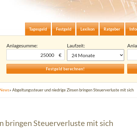
Zum Inhalt springen
agesgeld-Zinsen berechnen
Tagesgeld
Festgeld
Lexikon
Ratgeber
Inf
Anlagesumme:
Laufzeit:
Anl
€
News
» Abgeltungssteuer und niedrige Zinsen bringen Steuerverluste mit sich
 bringen Steuerverluste mit sich