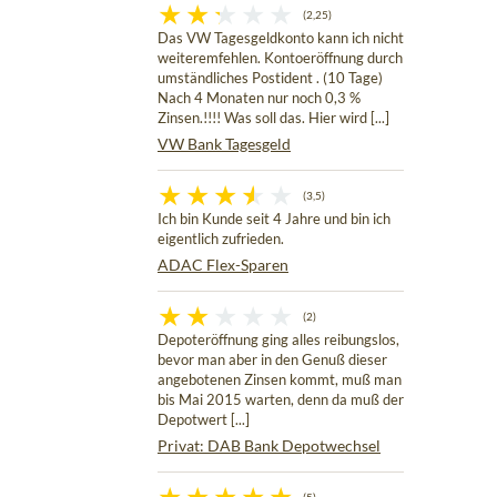
(2,25)
Das VW Tagesgeldkonto kann ich nicht
weiteremfehlen. Kontoeröffnung durch
umständliches Postident . (10 Tage)
Nach 4 Monaten nur noch 0,3 %
Zinsen.!!!! Was soll das. Hier wird [...]
VW Bank Tagesgeld
(3,5)
Ich bin Kunde seit 4 Jahre und bin ich
eigentlich zufrieden.
ADAC Flex-Sparen
(2)
Depoteröffnung ging alles reibungslos,
bevor man aber in den Genuß dieser
angebotenen Zinsen kommt, muß man
bis Mai 2015 warten, denn da muß der
Depotwert [...]
Privat: DAB Bank Depotwechsel