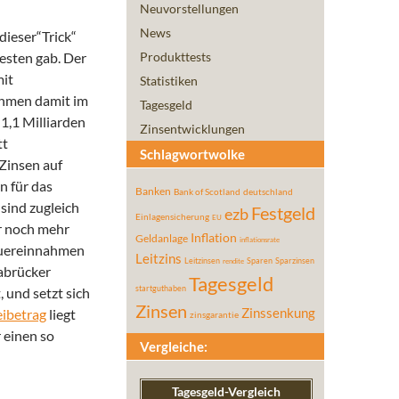
Neuvorstellungen
News
dieser“Trick“
esten gab.
Der
Produkttests
mit
Statistiken
ahmen damit im
Tagesgeld
1,1 Milliarden
Zinsentwicklungen
tt
Schlagwortwolke
 Zinsen auf
n für das
Banken
Bank of Scotland
deutschland
 sind zugleich
Festgeld
ezb
Einlagensicherung
EU
r noch mehr
Inflation
Geldanlage
inflationsrate
teuereinnahmen
Leitzins
Leitzinsen
Sparen
Sparzinsen
rendite
abrücker
Tagesgeld
startguthaben
 und setzt sich
Zinsen
eibetrag
liegt
Zinssenkung
zinsgarantie
 einen so
Vergleiche:
Tagesgeld-Vergleich