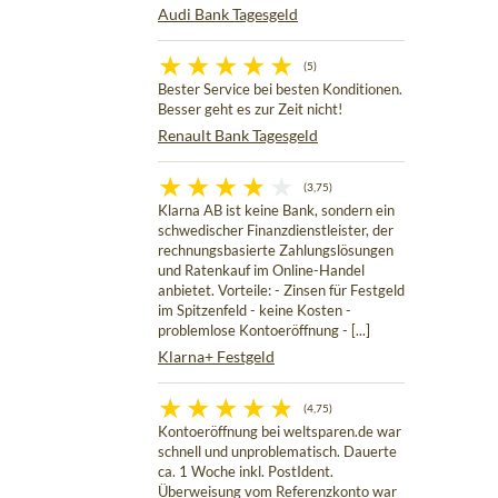
Audi Bank Tagesgeld
(5)
Bester Service bei besten Konditionen.
Besser geht es zur Zeit nicht!
Renault Bank Tagesgeld
(3,75)
Klarna AB ist keine Bank, sondern ein
schwedischer Finanzdienstleister, der
rechnungsbasierte Zahlungslösungen
und Ratenkauf im Online-Handel
anbietet. Vorteile: - Zinsen für Festgeld
im Spitzenfeld - keine Kosten -
problemlose Kontoeröffnung - [...]
Klarna+ Festgeld
(4,75)
Kontoeröffnung bei weltsparen.de war
schnell und unproblematisch. Dauerte
ca. 1 Woche inkl. PostIdent.
Überweisung vom Referenzkonto war