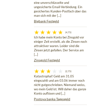
eine unverschlüsselte und
ungesicherte Email-Verbindung. Ein
gesichertes Kunden-Postfach über das
man sich mit der [...]
Bigbank Festgeld
(4,75)
Ich habe mein Konto bei Zinsgold vor
einiger Zeit erstellt, als die Zinsen noch
attraktiver waren. Leider sind die
Zinsen jetzt gefallen. Der Service am
[...]
Zinsgold Festgeld
(2,75)
Katastrophal! Geld am 31.05
eingezahlt und am 03.06 immer noch
nicht gutgeschrieben. Niemand weiss,
wo mein Geld ist. Will daher das ganze
Konto auflösen und [...]
Postova banka Tagesgeld