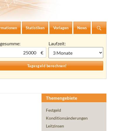
ormationen
Statistiken
Vorlagen
News
agesumme:
Laufzeit:
€
Themengebiete
Festgeld
Konditionsänderungen
Leitzinsen