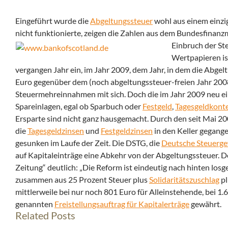
Eingeführt wurde die
Abgeltungssteuer
wohl aus einem einzig
nicht funktionierte, zeigen die Zahlen aus dem Bundesfinan
Einbruch der St
Wertpapieren is
vergangen Jahr ein, im Jahr 2009, dem Jahr, in dem die Abgel
Euro gegenüber dem (noch abgeltungssteuer-freien Jahr 200
Steuermehreinnahmen mit sich. Doch die im Jahr 2009 neu eing
Spareinlagen, egal ob Sparbuch oder
Festgeld
,
Tagesgeldkont
Ersparte sind nicht ganz hausgemacht. Durch den seit Mai 20
die
Tagesgeldzinsen
und
Festgeldzinsen
in den Keller gegang
gesunken im Laufe der Zeit. Die DSTG, die
Deutsche Steuerge
auf Kapitaleinträge eine Abkehr von der Abgeltungssteuer.
Zeitung“ deutlich: „Die Reform ist eindeutig nach hinten los
zusammen aus 25 Prozent Steuer plus
Solidaritätszuschlag
pl
mittlerweile bei nur noch 801 Euro für Alleinstehende, bei 1
genannten
Freistellungsauftrag für Kapitalerträge
gewährt.
Related Posts