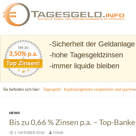
Suchen
Tagesgeld.info – Tagesgeldkonten vergleichen und T
Sicherheit der Geldanlage
3,50% p.a.
hohe Tagesgeldzinsen
immer liquide bleiben
Sie befinden sich hier:
Tagesgeld - Kapitalangebote vergleichen und sparen
»
NEWS
Bis zu 0,66 % Zinsen p.a. – Top-Bank
1. OKTOBER 2018
3TASK