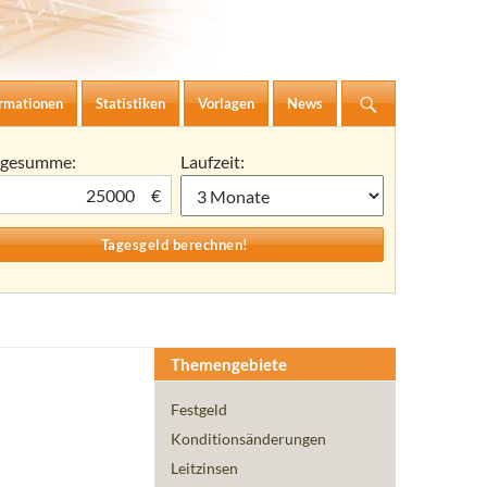
ormationen
Statistiken
Vorlagen
News
agesumme:
Laufzeit:
€
Themengebiete
Festgeld
Konditionsänderungen
Leitzinsen