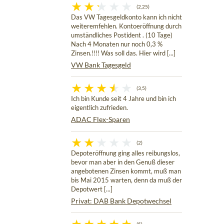
(2,25)
Das VW Tagesgeldkonto kann ich nicht
weiteremfehlen. Kontoeröffnung durch
umständliches Postident . (10 Tage)
Nach 4 Monaten nur noch 0,3 %
Zinsen.!!!! Was soll das. Hier wird [...]
VW Bank Tagesgeld
(3,5)
Ich bin Kunde seit 4 Jahre und bin ich
eigentlich zufrieden.
ADAC Flex-Sparen
(2)
Depoteröffnung ging alles reibungslos,
bevor man aber in den Genuß dieser
angebotenen Zinsen kommt, muß man
bis Mai 2015 warten, denn da muß der
Depotwert [...]
Privat: DAB Bank Depotwechsel