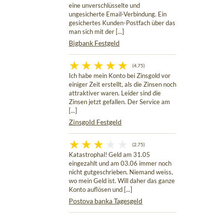
eine unverschlüsselte und
ungesicherte Email-Verbindung. Ein
gesichertes Kunden-Postfach über das
man sich mit der [...]
Bigbank Festgeld
(4,75)
Ich habe mein Konto bei Zinsgold vor
einiger Zeit erstellt, als die Zinsen noch
attraktiver waren. Leider sind die
Zinsen jetzt gefallen. Der Service am
[...]
Zinsgold Festgeld
(2,75)
Katastrophal! Geld am 31.05
eingezahlt und am 03.06 immer noch
nicht gutgeschrieben. Niemand weiss,
wo mein Geld ist. Will daher das ganze
Konto auflösen und [...]
Postova banka Tagesgeld