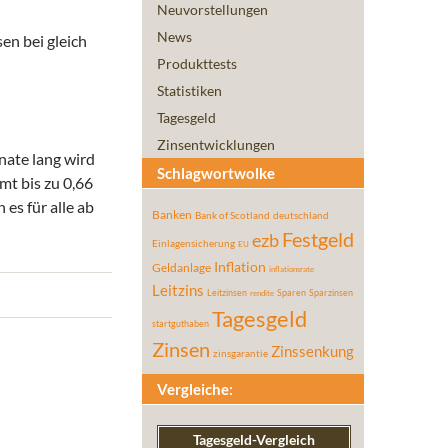
Neuvorstellungen
News
en bei gleich
Produkttests
Statistiken
Tagesgeld
Zinsentwicklungen
nate lang wird
Schlagwortwolke
mt bis zu 0,66
es für alle ab
Banken
Bank of Scotland
deutschland
Festgeld
ezb
Einlagensicherung
EU
Inflation
Geldanlage
inflationsrate
Leitzins
Leitzinsen
Sparen
Sparzinsen
rendite
Tagesgeld
startguthaben
Zinsen
Zinssenkung
zinsgarantie
Vergleiche:
Tagesgeld-Vergleich