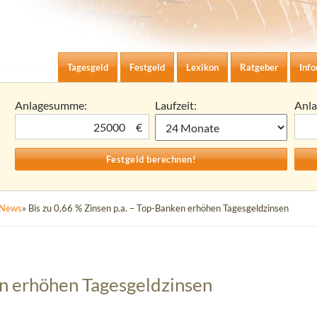
Zum Inhalt springen
agesgeld-Zinsen berechnen
Tagesgeld
Festgeld
Lexikon
Ratgeber
Inf
Anlagesumme:
Laufzeit:
Anl
€
News
» Bis zu 0,66 % Zinsen p.a. – Top-Banken erhöhen Tagesgeldzinsen
en erhöhen Tagesgeldzinsen