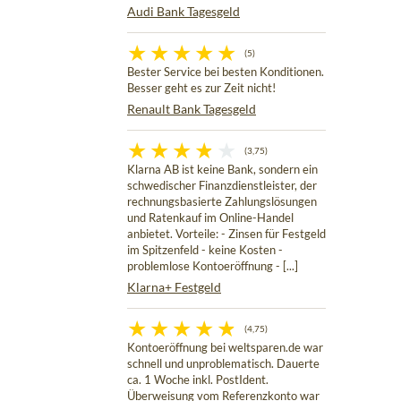
Audi Bank Tagesgeld
(5)
Bester Service bei besten Konditionen.
Besser geht es zur Zeit nicht!
Renault Bank Tagesgeld
(3,75)
Klarna AB ist keine Bank, sondern ein
schwedischer Finanzdienstleister, der
rechnungsbasierte Zahlungslösungen
und Ratenkauf im Online-Handel
anbietet. Vorteile: - Zinsen für Festgeld
im Spitzenfeld - keine Kosten -
problemlose Kontoeröffnung - [...]
Klarna+ Festgeld
(4,75)
Kontoeröffnung bei weltsparen.de war
schnell und unproblematisch. Dauerte
ca. 1 Woche inkl. PostIdent.
Überweisung vom Referenzkonto war