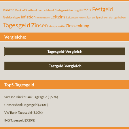
Festgeld
ezb
Banken
Bank of Scotland
deutschland
Einlagensicherung
EU
Leitzins
Inflation
Geldanlage
Leitzinsen
Sparen
Sparzinsen
startguthaben
inflationsrate
rendite
Tagesgeld
Zinsen
Zinssenkung
zinsgarantie
Vergleiche:
Tagesgeld-Vergleich
Festgeld-Vergleich
Top5-Tagesgeld
Suresse Direkt Bank Tagesgeld
(3,50%)
Consorsbank Tagesgeld
(3,40%)
VW Bank Tagesgeld
(3,10%)
ING Tagesgeld
(3,20%)