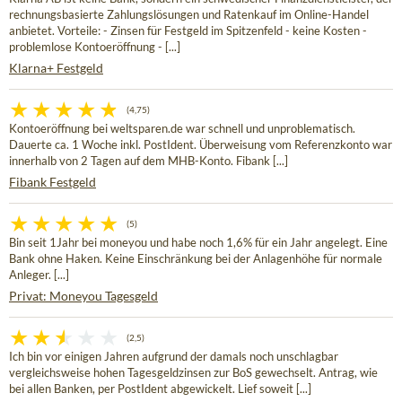
rechnungsbasierte Zahlungslösungen und Ratenkauf im Online-Handel
anbietet. Vorteile: - Zinsen für Festgeld im Spitzenfeld - keine Kosten -
problemlose Kontoeröffnung - [...]
Klarna+ Festgeld
(4,75)
Kontoeröffnung bei weltsparen.de war schnell und unproblematisch.
Dauerte ca. 1 Woche inkl. PostIdent. Überweisung vom Referenzkonto war
innerhalb von 2 Tagen auf dem MHB-Konto. Fibank [...]
Fibank Festgeld
(5)
Bin seit 1Jahr bei moneyou und habe noch 1,6% für ein Jahr angelegt. Eine
Bank ohne Haken. Keine Einschränkung bei der Anlagenhöhe für normale
Anleger. [...]
Privat: Moneyou Tagesgeld
(2,5)
Ich bin vor einigen Jahren aufgrund der damals noch unschlagbar
vergleichsweise hohen Tagesgeldzinsen zur BoS gewechselt. Antrag, wie
bei allen Banken, per PostIdent abgewickelt. Lief soweit [...]