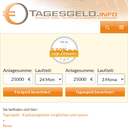
Suchen
Tagesgeld.info – Tagesgeldkonten vergleichen und Tagesgeld-Zinsen berechnen
Zum
Primäre
Inhalt
Menü
springen
3,50% p.a.
Anlagesumme:
Laufzeit:
Anlagesumme:
Laufzeit:
€
€
Sie befinden sich hier:
Tagesgeld - Kapitalangebote vergleichen und sparen
»
News