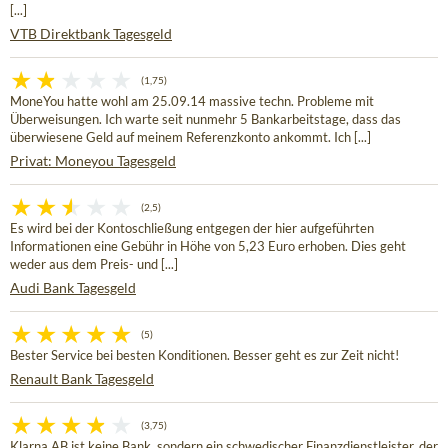
[...]
VTB Direktbank Tagesgeld
(1,75)
MoneYou hatte wohl am 25.09.14 massive techn. Probleme mit
Überweisungen. Ich warte seit nunmehr 5 Bankarbeitstage, dass das
überwiesene Geld auf meinem Referenzkonto ankommt. Ich [...]
Privat: Moneyou Tagesgeld
(2,5)
Es wird bei der Kontoschließung entgegen der hier aufgeführten
Informationen eine Gebühr in Höhe von 5,23 Euro erhoben. Dies geht
weder aus dem Preis- und [...]
Audi Bank Tagesgeld
(5)
Bester Service bei besten Konditionen. Besser geht es zur Zeit nicht!
Renault Bank Tagesgeld
(3,75)
Klarna AB ist keine Bank, sondern ein schwedischer Finanzdienstleister, der