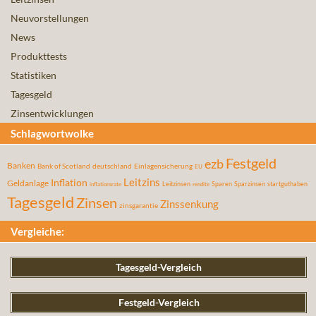
Neuvorstellungen
News
Produkttests
Statistiken
Tagesgeld
Zinsentwicklungen
Schlagwortwolke
Festgeld
ezb
Banken
Bank of Scotland
deutschland
Einlagensicherung
EU
Leitzins
Inflation
Geldanlage
Leitzinsen
Sparen
Sparzinsen
startguthaben
inflationsrate
rendite
Tagesgeld
Zinsen
Zinssenkung
zinsgarantie
Vergleiche:
Tagesgeld-Vergleich
Festgeld-Vergleich