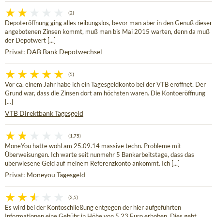
(2)
Depoteröffnung ging alles reibungslos, bevor man aber in den Genuß dieser
angebotenen Zinsen kommt, muß man bis Mai 2015 warten, denn da muß
der Depotwert [...]
Privat: DAB Bank Depotwechsel
(5)
Vor ca. einem Jahr habe ich ein Tagesgeldkonto bei der VTB eröffnet. Der
Grund war, dass die Zinsen dort am höchsten waren. Die Kontoeröffnung
[...]
VTB Direktbank Tagesgeld
(1,75)
MoneYou hatte wohl am 25.09.14 massive techn. Probleme mit
Überweisungen. Ich warte seit nunmehr 5 Bankarbeitstage, dass das
überwiesene Geld auf meinem Referenzkonto ankommt. Ich [...]
Privat: Moneyou Tagesgeld
(2,5)
Es wird bei der Kontoschließung entgegen der hier aufgeführten
Informationen eine Gebühr in Höhe von 5,23 Euro erhoben. Dies geht