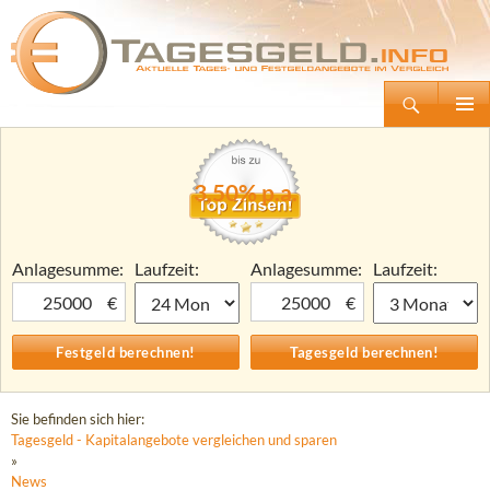
Suchen
Tagesgeld.info – Tagesgeldkonten vergleichen und Tagesgeld-Zinsen berechnen
Zum
Primäre
Inhalt
Menü
springen
3,50% p.a.
Anlagesumme:
Laufzeit:
Anlagesumme:
Laufzeit:
€
€
Sie befinden sich hier:
Tagesgeld - Kapitalangebote vergleichen und sparen
»
News