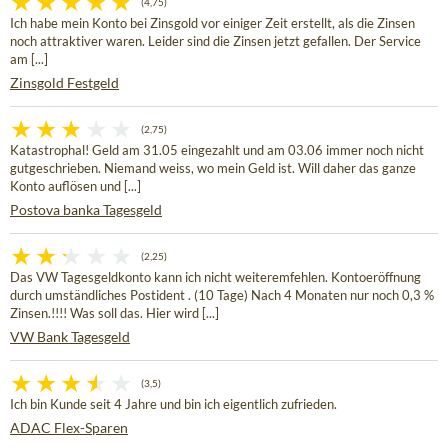
(4,75)
Ich habe mein Konto bei Zinsgold vor einiger Zeit erstellt, als die Zinsen
noch attraktiver waren. Leider sind die Zinsen jetzt gefallen. Der Service
am [...]
Zinsgold Festgeld
(2,75)
Katastrophal! Geld am 31.05 eingezahlt und am 03.06 immer noch nicht
gutgeschrieben. Niemand weiss, wo mein Geld ist. Will daher das ganze
Konto auflösen und [...]
Postova banka Tagesgeld
(2,25)
Das VW Tagesgeldkonto kann ich nicht weiteremfehlen. Kontoeröffnung
durch umständliches Postident . (10 Tage) Nach 4 Monaten nur noch 0,3 %
Zinsen.!!!! Was soll das. Hier wird [...]
VW Bank Tagesgeld
(3,5)
Ich bin Kunde seit 4 Jahre und bin ich eigentlich zufrieden.
ADAC Flex-Sparen