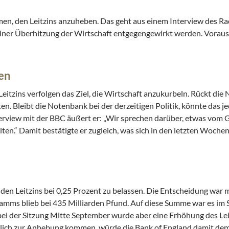
men, den Leitzins anzuheben. Das geht aus einem Interview des R
ner Überhitzung der Wirtschaft entgegengewirkt werden. Voraus
en
Leitzins verfolgen das Ziel, die Wirtschaft anzukurbeln. Rückt di
. Bleibt die Notenbank bei der derzeitigen Politik, könnte das je
erview mit der BBC äußert er: „Wir sprechen darüber, etwas vom 
ten.“ Damit bestätigte er zugleich, was sich in den letzten Woche
den Leitzins bei 0,25 Prozent zu belassen. Die Entscheidung war m
amms blieb bei 435 Milliarden Pfund. Auf diese Summe war es i
bei der Sitzung Mitte September wurde aber eine Erhöhung des Lei
lich zur Anhebung kommen, würde die Bank of England damit dem 