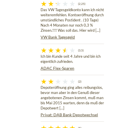
(2,25)
Das VW Tagesgeldkonto kann ich nicht
weiteremfehlen. Kontoeröffnung durch
umständliches Postident . (10 Tage)
Nach 4 Monaten nur noch 0,3 %
Zinsen.!!!! Was soll das. Hier wird [...]
VW Bank Tagesgeld
(3,5)
Ich bin Kunde seit 4 Jahre und bin ich
eigentlich zufrieden.
ADAC Flex-Sparen
(2)
Depoteröffnung ging alles reibungslos,
bevor man aber in den Genuß dieser
angebotenen Zinsen kommt, muß man
bis Mai 2015 warten, denn da muß der
Depotwert [...]
Privat: DAB Bank Depotwechsel