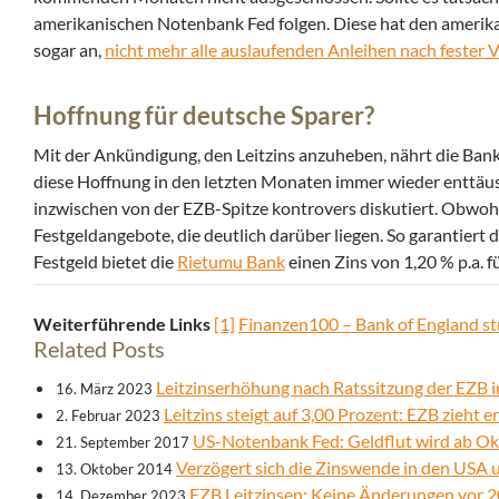
amerikanischen Notenbank Fed folgen. Diese hat den amerika
sogar an,
nicht mehr alle auslaufenden Anleihen nach fester 
Hoffnung für deutsche Sparer?
Mit der Ankündigung, den Leitzins anzuheben, nährt die Bank
diese Hoffnung in den letzten Monaten immer wieder enttä
inzwischen von der EZB-Spitze kontrovers diskutiert. Obwohl 
Festgeldangebote, die deutlich darüber liegen. So garantiert 
Festgeld bietet die
Rietumu Bank
einen Zins von 1,20 % p.a. f
Weiterführende Links
[1]
Finanzen100 – Bank of England s
Related Posts
Leitzinserhöhung nach Ratssitzung der EZB 
16. März 2023
Leitzins steigt auf 3,00 Prozent: EZB zieht 
2. Februar 2023
US-Notenbank Fed: Geldflut wird ab O
21. September 2017
Verzögert sich die Zinswende in den USA
13. Oktober 2014
EZB Leitzinsen: Keine Änderungen vor 
14. Dezember 2023