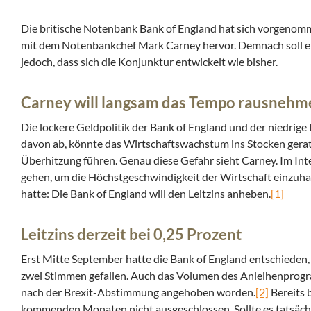
Die britische Notenbank Bank of England hat sich vorgenom
mit dem Notenbankchef Mark Carney hervor. Demnach soll ei
jedoch, dass sich die Konjunktur entwickelt wie bisher.
Carney will langsam das Tempo rausnehm
Die lockere Geldpolitik der Bank of England und der niedrige 
davon ab, könnte das Wirtschaftswachstum ins Stocken geraten
Überhitzung führen. Genau diese Gefahr sieht Carney. Im Int
gehen, um die Höchstgeschwindigkeit der Wirtschaft einzuhal
hatte: Die Bank of England will den Leitzins anheben.
[1]
Leitzins derzeit bei 0,25 Prozent
Erst Mitte September hatte die Bank of England entschieden, 
zwei Stimmen gefallen. Auch das Volumen des Anleihenprogr
nach der Brexit-Abstimmung angehoben worden.
[2]
Bereits 
kommenden Monaten nicht ausgeschlossen. Sollte es tatsäch