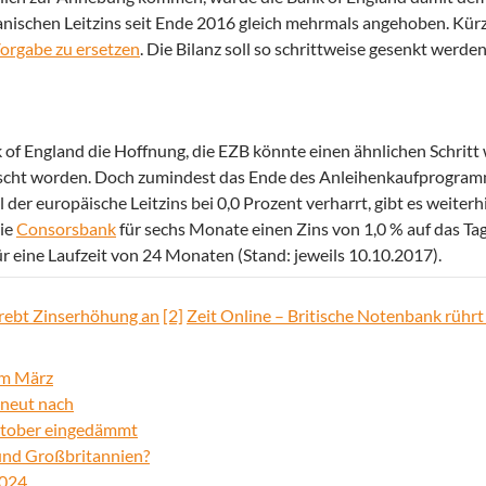
nischen Leitzins seit Ende 2016 gleich mehrmals angehoben. Kürzl
Vorgabe zu ersetzen
. Die Bilanz soll so schrittweise gesenkt werden
 of England die Hoffnung, die EZB könnte einen ähnlichen Schritt 
uscht worden. Doch zumindest das Ende des Anleihenkaufprogram
der europäische Leitzins bei 0,0 Prozent verharrt, gibt es weiterh
die
Consorsbank
für sechs Monate einen Zins von 1,0 % auf das Ta
ür eine Laufzeit von 24 Monaten (Stand: jeweils 10.10.2017).
trebt Zinserhöhung an
[2]
Zeit Online – Britische Notenbank rührt 
im März
erneut nach
ktober eingedämmt
 und Großbritannien?
2024