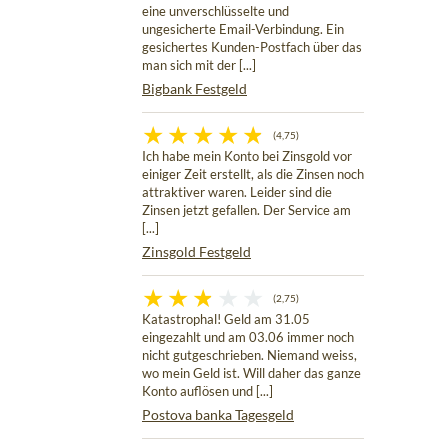
eine unverschlüsselte und
ungesicherte Email-Verbindung. Ein
gesichertes Kunden-Postfach über das
man sich mit der [...]
Bigbank Festgeld
(4,75)
Ich habe mein Konto bei Zinsgold vor
einiger Zeit erstellt, als die Zinsen noch
attraktiver waren. Leider sind die
Zinsen jetzt gefallen. Der Service am
[...]
Zinsgold Festgeld
(2,75)
Katastrophal! Geld am 31.05
eingezahlt und am 03.06 immer noch
nicht gutgeschrieben. Niemand weiss,
wo mein Geld ist. Will daher das ganze
Konto auflösen und [...]
Postova banka Tagesgeld