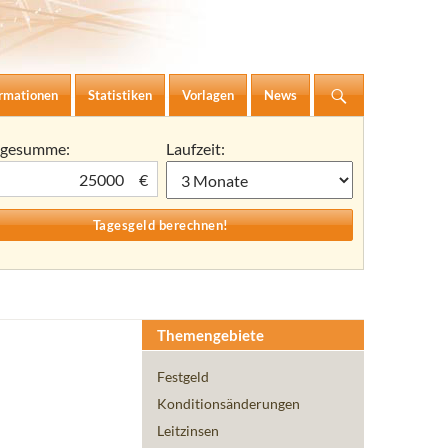
ormationen
Statistiken
Vorlagen
News
agesumme:
Laufzeit:
€
Themengebiete
Festgeld
Konditionsänderungen
Leitzinsen