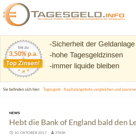
Suchen
Tagesgeld.info – Tagesgeldkonten vergleichen und T
Sicherheit der Geldanlage
3,50% p.a.
hohe Tagesgeldzinsen
immer liquide bleiben
Sie befinden sich hier:
Tagesgeld - Kapitalangebote vergleichen und sparen
»
NEWS
Hebt die Bank of England bald den Le
10. OKTOBER 2017
3TASK