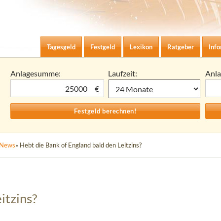
Zum Inhalt springen
agesgeld-Zinsen berechnen
Tagesgeld
Festgeld
Lexikon
Ratgeber
Inf
Anlagesumme:
Laufzeit:
Anl
€
News
» Hebt die Bank of England bald den Leitzins?
itzins?