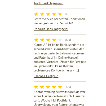
Audi Bank Tagesgeld
(5)
Bester Service bei besten Konditionen.
Besser geht es zur Zeit nicht!
Renault Bank Tagesgeld
(3,75)
Klarna AB ist keine Bank, sondern ein
schwedischer Finanzdienstleister, der
rechnungsbasierte Zahlungslösungen
und Ratenkauf im Online-Handel
anbietet. Vorteile: - Zinsen für Festgeld
im Spitzenfeld - keine Kosten -
problemlose Kontoeröffnung - [...]
Klarna+ Festgeld
(4,75)
Kontoeröffnung bei weltsparen.de war
schnell und unproblematisch. Dauerte
ca. 1 Woche inkl. PostIdent.
Überweisung vom Referenzkonto war