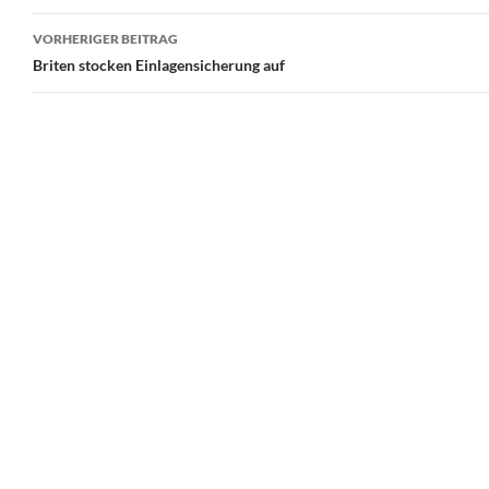
Beitrags-
VORHERIGER BEITRAG
Navigation
Briten stocken Einlagensicherung auf