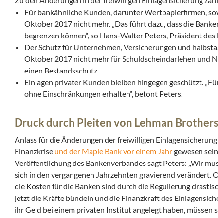
Zu den Änderungen in der freiwilligen Einlagensicherung zäh
Für bankähnliche Kunden, darunter Wertpapierfirmen, sowi
Oktober 2017 nicht mehr. „Das führt dazu, dass die Banke
begrenzen können“, so Hans-Walter Peters, Präsident de
Der Schutz für Unternehmen, Versicherungen und halbstaatli
Oktober 2017 nicht mehr für Schuldscheindarlehen und Na
einen Bestandsschutz.
Einlagen privater Kunden bleiben hingegen geschützt. „Für
ohne Einschränkungen erhalten“, betont Peters.
Druck durch Pleiten von Lehman Brother
Anlass für die Änderungen der freiwilligen Einlagensicheru
Finanzkrise
und der Maple Bank vor einem Jahr
gewesen sein.
Veröffentlichung des Bankenverbandes sagt Peters: „Wir mus
sich in den vergangenen Jahrzehnten gravierend verändert. 
die Kosten für die Banken sind durch die Regulierung drasti
jetzt die Kräfte bündeln und die Finanzkraft des Einlagensich
ihr Geld bei einem privaten Institut angelegt haben, müssen 