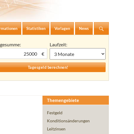
ormationen
Statistiken
Vorlagen
News
agesumme:
Laufzeit:
€
Themengebiete
Festgeld
Konditionsänderungen
Leitzinsen