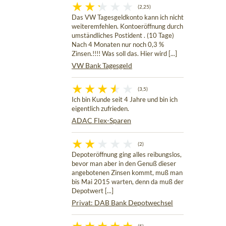
(2,25)
Das VW Tagesgeldkonto kann ich nicht
weiteremfehlen. Kontoeröffnung durch
umständliches Postident . (10 Tage)
Nach 4 Monaten nur noch 0,3 %
Zinsen.!!!! Was soll das. Hier wird [...]
VW Bank Tagesgeld
(3,5)
Ich bin Kunde seit 4 Jahre und bin ich
eigentlich zufrieden.
ADAC Flex-Sparen
(2)
Depoteröffnung ging alles reibungslos,
bevor man aber in den Genuß dieser
angebotenen Zinsen kommt, muß man
bis Mai 2015 warten, denn da muß der
Depotwert [...]
Privat: DAB Bank Depotwechsel