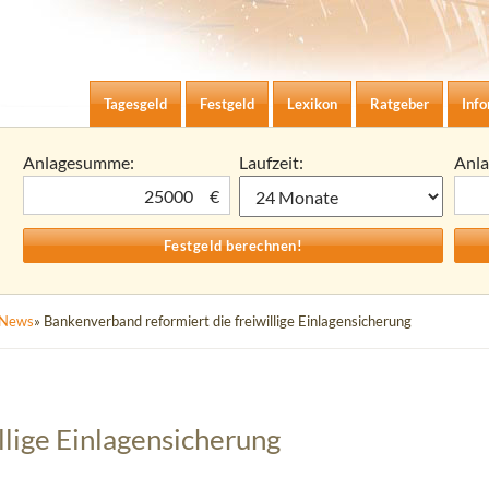
Zum Inhalt springen
agesgeld-Zinsen berechnen
Tagesgeld
Festgeld
Lexikon
Ratgeber
Inf
Anlagesumme:
Laufzeit:
Anl
€
News
» Bankenverband reformiert die freiwillige Einlagensicherung
llige Einlagensicherung