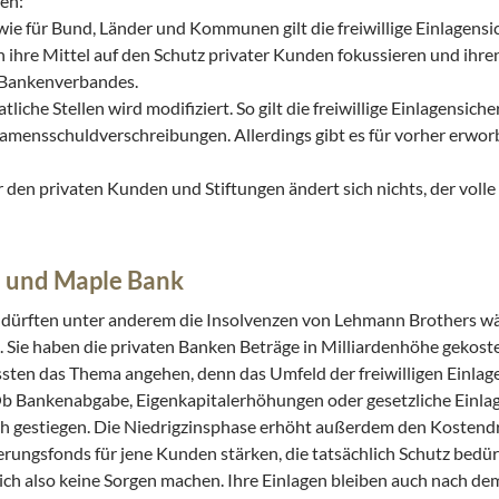
len:
e für Bund, Länder und Kommunen gilt die freiwillige Einlagensi
n ihre Mittel auf den Schutz privater Kunden fokussieren und ihr
s Bankenverbandes.
che Stellen wird modifiziert. So gilt die freiwillige Einlagensich
mensschuldverschreibungen. Allerdings gibt es für vorher erwor
 den privaten Kunden und Stiftungen ändert sich nichts, der volle 
s und Maple Bank
ng dürften unter anderem die Insolvenzen von Lehmann Brothers w
 Sie haben die privaten Banken Beträge in Milliardenhöhe gekostet
sten das Thema angehen, denn das Umfeld der freiwilligen Einlag
Ob Bankenabgabe, Eigenkapitalerhöhungen oder gesetzliche Einla
sch gestiegen. Die Niedrigzinsphase erhöht außerdem den Kostend
erungsfonds für jene Kunden stärken, die tatsächlich Schutz bedürf
sich also keine Sorgen machen. Ihre Einlagen bleiben auch nach de