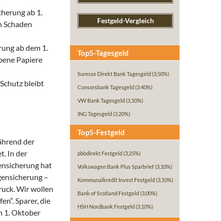
cherung ab 1.
Festgeld-Vergleich
en Schaden
erung ab dem 1.
Top5-Tagesgeld
bene Papiere
Suresse Direkt Bank Tagesgeld
(3,50%)
Schutz bleibt
Consorsbank Tagesgeld
(3,40%)
VW Bank Tagesgeld
(3,10%)
ING Tagesgeld
(3,20%)
Top5-Festgeld
ährend der
. In der
pbbdirekt Festgeld
(3,25%)
ensicherung hat
Volkswagen Bank Plus Sparbrief
(3,10%)
gensicherung –
Kommunalkredit Invest Festgeld
(3,10%)
ruck. Wir wollen
Bank of Scotland Festgeld
(3,00%)
en“. Sparer, die
HSH Nordbank Festgeld
(3,10%)
m 1. Oktober