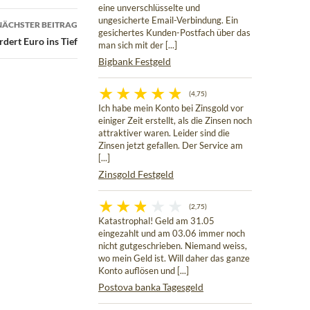
eine unverschlüsselte und
ungesicherte Email-Verbindung. Ein
NÄCHSTER BEITRAG
gesichertes Kunden-Postfach über das
rdert Euro ins Tief
man sich mit der [...]
Bigbank Festgeld
(4,75)
Ich habe mein Konto bei Zinsgold vor
einiger Zeit erstellt, als die Zinsen noch
attraktiver waren. Leider sind die
Zinsen jetzt gefallen. Der Service am
[...]
Zinsgold Festgeld
(2,75)
Katastrophal! Geld am 31.05
eingezahlt und am 03.06 immer noch
nicht gutgeschrieben. Niemand weiss,
wo mein Geld ist. Will daher das ganze
Konto auflösen und [...]
Postova banka Tagesgeld