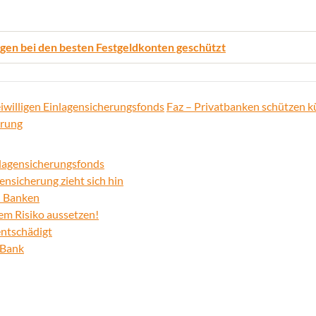
lagen bei den besten Festgeldkonten geschützt
iwilligen Einlagensicherungsfonds
Faz – Privatbanken schützen k
erung
lagensicherungsfonds
ensicherung zieht sich hin
n Banken
em Risiko aussetzen!
entschädigt
 Bank