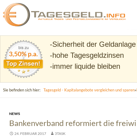
Suchen
Tagesgeld.info – Tagesgeldkonten vergleichen und T
Sicherheit der Geldanlage
3,50% p.a.
hohe Tagesgeldzinsen
immer liquide bleiben
Sie befinden sich hier:
Tagesgeld - Kapitalangebote vergleichen und sparen
»
NEWS
Bankenverband reformiert die freiwi
24. FEBRUAR 2017
3TASK