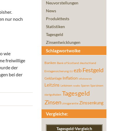
Neuvorstellungen
News
bisher.
en nur noch
Produkttests
Statistiken
Tagesgeld
Zinsentwicklungen
Schlagwortwolke
so wie
e freiwillige
Banken
Bank of Scotland
deutschland
wurde der
Festgeld
ezb
Einlagensicherung
EU
gen bei der
Inflation
Geldanlage
inflationsrate
Leitzins
Leitzinsen
Sparen
Sparzinsen
rendite
Tagesgeld
startguthaben
Zinsen
Zinssenkung
zinsgarantie
Vergleiche:
Tagesgeld-Vergleich