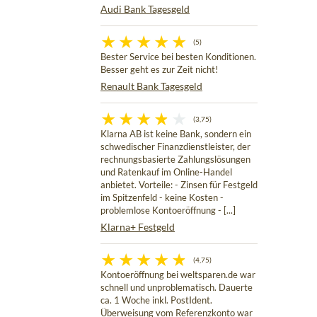
Audi Bank Tagesgeld
(5)
Bester Service bei besten Konditionen.
Besser geht es zur Zeit nicht!
Renault Bank Tagesgeld
(3,75)
Klarna AB ist keine Bank, sondern ein
schwedischer Finanzdienstleister, der
rechnungsbasierte Zahlungslösungen
und Ratenkauf im Online-Handel
anbietet. Vorteile: - Zinsen für Festgeld
im Spitzenfeld - keine Kosten -
problemlose Kontoeröffnung - [...]
Klarna+ Festgeld
(4,75)
Kontoeröffnung bei weltsparen.de war
schnell und unproblematisch. Dauerte
ca. 1 Woche inkl. PostIdent.
Überweisung vom Referenzkonto war