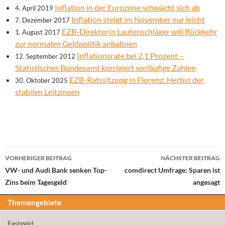
Inflation in der Eurozone schwächt sich ab
4. April 2019
Inflation steigt im November nur leicht
7. Dezember 2017
EZB-Direktorin Lautenschläger will Rückkehr
1. August 2017
zur normalen Geldpolitik anbahnen
Inflationsrate bei 2,1 Prozent –
12. September 2012
Statistisches Bundesamt korrigiert vorläufige Zahlen
EZB-Ratssitzung in Florenz: Herbst der
30. Oktober 2025
stabilen Leitzinsen
Beitrags-
VORHERIGER BEITRAG
NÄCHSTER BEITRAG
Navigation
VW- und Audi Bank senken Top-
comdirect Umfrage: Sparen ist
Zins beim Tagesgeld
angesagt
Themengebiete
Festgeld