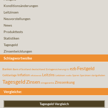
Konditionsänderungen
Leitzinsen
Neuvorstellungen
News
Produkttests
Statistiken
Tagesgeld
Zinsentwicklungen
Schlagwortwolke
Festgeld
ezb
Banken
Bank of Scotland
deutschland
Einlagensicherung
EU
Leitzins
Inflation
Geldanlage
Leitzinsen
Sparen
Sparzinsen
startguthaben
inflationsrate
rendite
Tagesgeld
Zinsen
Zinssenkung
zinsgarantie
Vergleiche:
Tagesgeld-Vergleich