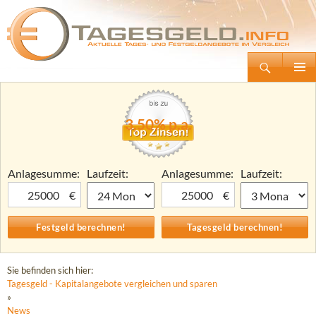
Suchen
Tagesgeld.info – Tagesgeldkonten vergleichen und Tagesgeld-Zinsen berechnen
Zum
Primäre
Inhalt
Menü
springen
3,50% p.a.
Anlagesumme:
Laufzeit:
Anlagesumme:
Laufzeit:
€
€
Sie befinden sich hier:
Tagesgeld - Kapitalangebote vergleichen und sparen
»
News