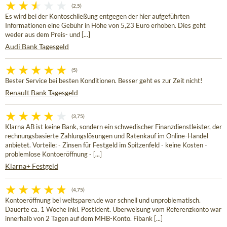
(2,5)
Es wird bei der Kontoschließung entgegen der hier aufgeführten
Informationen eine Gebühr in Höhe von 5,23 Euro erhoben. Dies geht
weder aus dem Preis- und [...]
Audi Bank Tagesgeld
(5)
Bester Service bei besten Konditionen. Besser geht es zur Zeit nicht!
Renault Bank Tagesgeld
(3,75)
Klarna AB ist keine Bank, sondern ein schwedischer Finanzdienstleister, der
rechnungsbasierte Zahlungslösungen und Ratenkauf im Online-Handel
anbietet. Vorteile: - Zinsen für Festgeld im Spitzenfeld - keine Kosten -
problemlose Kontoeröffnung - [...]
Klarna+ Festgeld
(4,75)
Kontoeröffnung bei weltsparen.de war schnell und unproblematisch.
Dauerte ca. 1 Woche inkl. PostIdent. Überweisung vom Referenzkonto war
innerhalb von 2 Tagen auf dem MHB-Konto. Fibank [...]