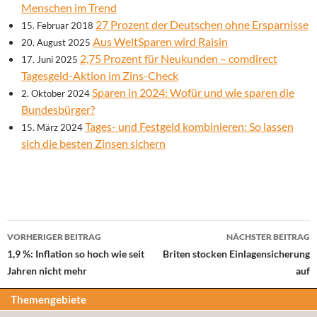
Menschen im Trend
27 Prozent der Deutschen ohne Ersparnisse
15. Februar 2018
Aus WeltSparen wird Raisin
20. August 2025
2,75 Prozent für Neukunden – comdirect
17. Juni 2025
Tagesgeld-Aktion im Zins-Check
Sparen in 2024: Wofür und wie sparen die
2. Oktober 2024
Bundesbürger?
Tages- und Festgeld kombinieren: So lassen
15. März 2024
sich die besten Zinsen sichern
Beitrags-
VORHERIGER BEITRAG
NÄCHSTER BEITRAG
Navigation
1,9 %: Inflation so hoch wie seit
Briten stocken Einlagensicherung
Jahren nicht mehr
auf
Themengebiete