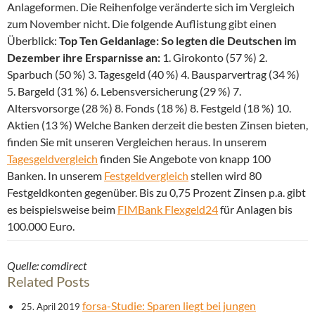
Anlageformen. Die Reihenfolge veränderte sich im Vergleich
zum November nicht. Die folgende Auflistung gibt einen
Überblick:
Top Ten Geldanlage: So legten die Deutschen im
Dezember ihre Ersparnisse an:
1. Girokonto (57 %) 2.
Sparbuch (50 %) 3. Tagesgeld (40 %) 4. Bausparvertrag (34 %)
5. Bargeld (31 %) 6. Lebensversicherung (29 %) 7.
Altersvorsorge (28 %) 8. Fonds (18 %) 8. Festgeld (18 %) 10.
Aktien (13 %) Welche Banken derzeit die besten Zinsen bieten,
finden Sie mit unseren Vergleichen heraus. In unserem
Tagesgeldvergleich
finden Sie Angebote von knapp 100
Banken. In unserem
Festgeldvergleich
stellen wird 80
Festgeldkonten gegenüber. Bis zu 0,75 Prozent Zinsen p.a. gibt
es beispielsweise beim
FIMBank Flexgeld24
für Anlagen bis
100.000 Euro.
Quelle: comdirect
Related Posts
forsa-Studie: Sparen liegt bei jungen
25. April 2019