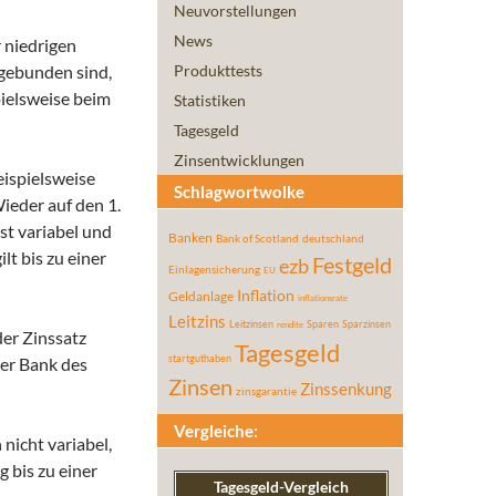
Neuvorstellungen
News
r niedrigen
r gebunden sind
,
Produkttests
pielsweise beim
Statistiken
Tagesgeld
Zinsentwicklungen
eispielsweise
Schlagwortwolke
ieder auf den 1.
ist variabel und
Banken
Bank of Scotland
deutschland
lt bis zu einer
Festgeld
ezb
Einlagensicherung
EU
Inflation
Geldanlage
inflationsrate
Leitzins
Leitzinsen
Sparen
Sparzinsen
rendite
der Zinssatz
Tagesgeld
startguthaben
der Bank des
Zinsen
Zinssenkung
zinsgarantie
Vergleiche:
 nicht variabel,
g bis zu einer
Tagesgeld-Vergleich