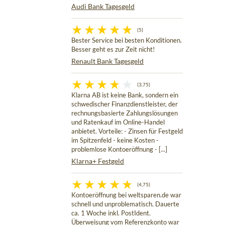
Audi Bank Tagesgeld
(5)
Bester Service bei besten Konditionen.
Besser geht es zur Zeit nicht!
Renault Bank Tagesgeld
(3,75)
Klarna AB ist keine Bank, sondern ein
schwedischer Finanzdienstleister, der
rechnungsbasierte Zahlungslösungen
und Ratenkauf im Online-Handel
anbietet. Vorteile: - Zinsen für Festgeld
im Spitzenfeld - keine Kosten -
problemlose Kontoeröffnung - [...]
Klarna+ Festgeld
(4,75)
Kontoeröffnung bei weltsparen.de war
schnell und unproblematisch. Dauerte
ca. 1 Woche inkl. PostIdent.
Überweisung vom Referenzkonto war