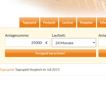
Zum Inhalt springen
agesgeld-Zinsen berechnen
Tagesgeld
Festgeld
Lexikon
Ratgeber
Inf
Anlagesumme:
Laufzeit:
Anl
€
Tagesgeld
» Tagesgeld-Vergleich im Juli 2013