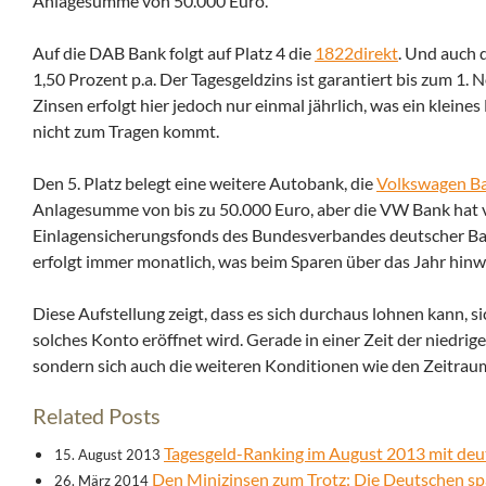
Anlagesumme von 50.000 Euro.
Auf die DAB Bank folgt auf Platz 4 die
1822direkt
. Und auch 
1,50 Prozent p.a. Der Tagesgeldzins ist garantiert bis zum 1.
Zinsen erfolgt hier jedoch nur einmal jährlich, was ein klein
nicht zum Tragen kommt.
Den 5. Platz belegt eine weitere Autobank, die
Volkswagen B
Anlagesumme von bis zu 50.000 Euro, aber die VW Bank hat 
Einlagensicherungsfonds des Bundesverbandes deutscher Banke
erfolgt immer monatlich, was beim Sparen über das Jahr hinw
Diese Aufstellung zeigt, dass es sich durchaus lohnen kann, 
solches Konto eröffnet wird. Gerade in einer Zeit der niedrige
sondern sich auch die weiteren Konditionen wie den Zeitraum
Related Posts
Tagesgeld-Ranking im August 2013 mit de
15. August 2013
Den Minizinsen zum Trotz: Die Deutschen s
26. März 2014