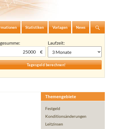
ormationen
Statistiken
Vorlagen
News
agesumme:
Laufzeit:
€
Themengebiete
Festgeld
Konditionsänderungen
Leitzinsen