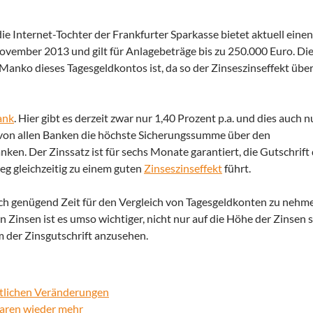
die Internet-Tochter der Frankfurter Sparkasse bietet aktuell eine
 November 2013 und gilt für Anlagebeträge bis zu 250.000 Euro. Die
es Manko dieses Tagesgeldkontos ist, da so der Zinseszinseffekt übe
ank
. Hier gibt es derzeit zwar nur 1,40 Prozent p.a. und dies auch n
von allen Banken die höchste Sicherungssumme über den
n. Der Zinssatz ist für sechs Monate garantiert, die Gutschrift
eg gleichzeitig zu einem guten
Zinseszinseffekt
führt.
sich genügend Zeit für den Vergleich von Tagesgeldkonten zu nehme
n Zinsen ist es umso wichtiger, nicht nur auf die Höhe der Zinsen s
 der Zinsgutschrift anzusehen.
utlichen Veränderungen
paren wieder mehr