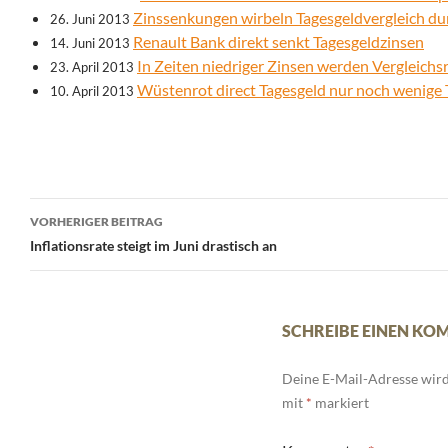
Zinssenkungen wirbeln Tagesgeldvergleich d
26. Juni 2013
Renault Bank direkt senkt Tagesgeldzinsen
14. Juni 2013
In Zeiten niedriger Zinsen werden Vergleichs
23. April 2013
Wüstenrot direct Tagesgeld nur noch wenige T
10. April 2013
Beitrags-
VORHERIGER BEITRAG
Navigation
Inflationsrate steigt im Juni drastisch an
SCHREIBE EINEN K
Deine E-Mail-Adresse wird 
mit
*
markiert