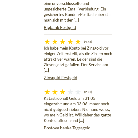
eine unverschlüsselte und
ungesicherte Email-Verbindung. Ein
gesichertes Kunden-Postfach über das
man sich mit der [...]
Bigbank Festgeld
(4,75)
Ich habe mein Konto bei Zinsgold vor
einiger Zeit erstellt, als die Zinsen noch
attraktiver waren. Leider sind die
Zinsen jetzt gefallen. Der Service am
[...]
Zinsgold Festgeld
(2,75)
Katastrophal! Geld am 31.05
eingezahlt und am 03.06 immer noch
nicht gutgeschrieben. Niemand weiss,
wo mein Geld ist. Will daher das ganze
Konto auflösen und [...]
Postova banka Tagesgeld