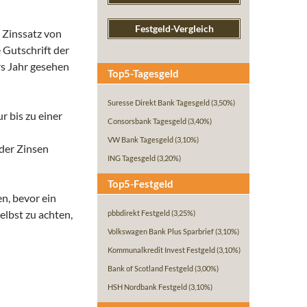
Festgeld-Vergleich
n Zinssatz von
 Gutschrift der
rs Jahr gesehen
Top5-Tagesgeld
Suresse Direkt Bank Tagesgeld
(3,50%)
ur bis zu einer
Consorsbank Tagesgeld
(3,40%)
VW Bank Tagesgeld
(3,10%)
 der Zinsen
ING Tagesgeld
(3,20%)
Top5-Festgeld
n, bevor ein
elbst zu achten,
pbbdirekt Festgeld
(3,25%)
Volkswagen Bank Plus Sparbrief
(3,10%)
Kommunalkredit Invest Festgeld
(3,10%)
Bank of Scotland Festgeld
(3,00%)
HSH Nordbank Festgeld
(3,10%)