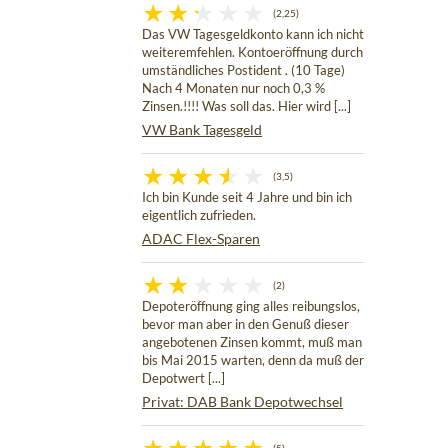
(2,25)
Das VW Tagesgeldkonto kann ich nicht
weiteremfehlen. Kontoeröffnung durch
umständliches Postident . (10 Tage)
Nach 4 Monaten nur noch 0,3 %
Zinsen.!!!! Was soll das. Hier wird [...]
VW Bank Tagesgeld
(3,5)
Ich bin Kunde seit 4 Jahre und bin ich
eigentlich zufrieden.
ADAC Flex-Sparen
(2)
Depoteröffnung ging alles reibungslos,
bevor man aber in den Genuß dieser
angebotenen Zinsen kommt, muß man
bis Mai 2015 warten, denn da muß der
Depotwert [...]
Privat: DAB Bank Depotwechsel