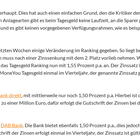
erhaupt. Dies hat auch einen einfachen Grund, den die Kritiker de
n Anlagearten gibt es beim Tagesgeld keine Laufzeit, an die Spare
– und es gibt keinen vorgegebenen Verfügungsrahmen, wie es beis
 letzten Wochen einige Veränderung im Ranking gegeben. So liegt b
rn muss nach einer Zinssenkung mit dem 2. Platz vorlieb nehmen. W
 das Tagesgeld Ranking nun mit 1,55 Prozent p.a. an. Der Zinssatz 
 MoneYou Tagesgeld einmal im Vierteljahr, der genannte Zinssatz gi
ank direkt
, mit mittlerweile nur noch 1,50 Prozent p.a. Hierbei ist 
zu einer Million Euro, dafür erfolgt die Gutschrift der Zinsen bei 
e
DAB Bank
. Die Bank bietet ebenfalls 1,50 Prozent p.a., dies jedoch
ft der Zinsen erfolgt einmal im Vierteljahr, der Zinssatz ist gülti