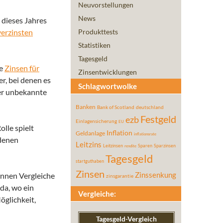
Neuvorstellungen
News
 dieses Jahres
verzinsten
Produkttests
Statistiken
Tagesgeld
ie
Zinsen für
Zinsentwicklungen
er, bei denen es
Schlagwortwolke
der unbekannte
Banken
Bank of Scotland
deutschland
Festgeld
ezb
Einlagensicherung
EU
lle spielt
Inflation
Geldanlage
inflationsrate
edenen
Leitzins
Leitzinsen
Sparen
Sparzinsen
rendite
Tagesgeld
startguthaben
Zinsen
önnen Vergleiche
Zinssenkung
zinsgarantie
da, wo ein
Vergleiche:
öglichkeit,
Tagesgeld-Vergleich