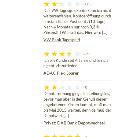
(2,25)
Das VW Tagesgeldkonto kann ich nicht
weiteremfehlen. Kontoeröffnung durch
umständliches Postident . (10 Tage)
Nach 4 Monaten nur noch 0,3 %
Zinsen.!!!! Was soll das. Hier wird [...]
VW Bank Tagesgeld
(3,5)
Ich bin Kunde seit 4 Jahre und bin ich
eigentlich zufrieden.
ADAC Flex-Sparen
(2)
Depoteröffnung ging alles reibungslos,
bevor man aber in den Genuß dieser
angebotenen Zinsen kommt, muß man
bis Mai 2015 warten, denn da muß der
Depotwert [...]
Privat: DAB Bank Depotwechsel