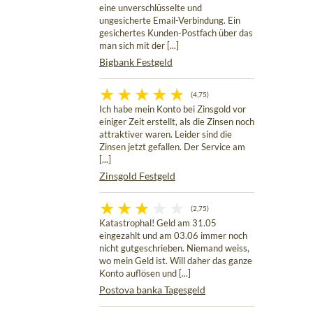
eine unverschlüsselte und
ungesicherte Email-Verbindung. Ein
gesichertes Kunden-Postfach über das
man sich mit der [...]
Bigbank Festgeld
(4,75)
Ich habe mein Konto bei Zinsgold vor
einiger Zeit erstellt, als die Zinsen noch
attraktiver waren. Leider sind die
Zinsen jetzt gefallen. Der Service am
[...]
Zinsgold Festgeld
(2,75)
Katastrophal! Geld am 31.05
eingezahlt und am 03.06 immer noch
nicht gutgeschrieben. Niemand weiss,
wo mein Geld ist. Will daher das ganze
Konto auflösen und [...]
Postova banka Tagesgeld