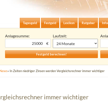
Zum Inhalt springen
agesgeld-Zinsen berechnen
Tagesgeld
Festgeld
Lexikon
Ratgeber
Inf
Anlagesumme:
Laufzeit:
Anl
€
News
» In Zeiten niedriger Zinsen werden Vergleichsrechner immer wichtiger
ergleichsrechner immer wichtiger