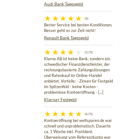
Audi Bank Tagesgeld
(5)
Bester Service bei besten Konditionen.
Besser geht es zur Zeit nicht!
Renault Bank Tagesgeld
(3,75)
Klarna AB ist keine Bank, sondern ein
schwedischer Finanzdienstleister, der
rechnungsbasierte Zahlungslösungen
und Ratenkauf im Online-Handel
anbietet. Vorteile: - Zinsen für Festgeld
im Spitzenfeld - keine Kosten -
problemlose Kontoeröffnung - [...]
Klarna+ Festgeld
(4,75)
Kontoeröffnung bei weltsparen.de war
schnell und unproblematisch. Dauerte
ca. 1 Woche inkl. PostIdent.
Überweisung vom Referenzkonto war