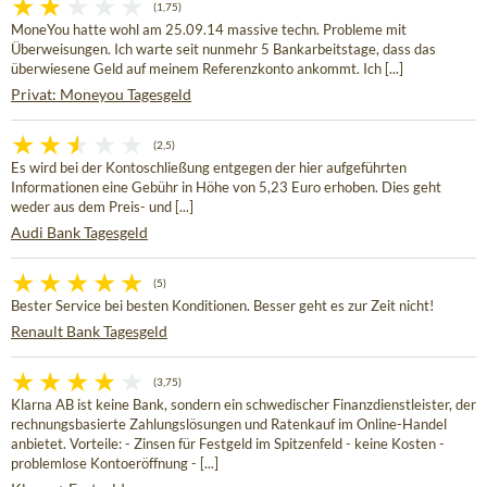
(1,75)
MoneYou hatte wohl am 25.09.14 massive techn. Probleme mit
Überweisungen. Ich warte seit nunmehr 5 Bankarbeitstage, dass das
überwiesene Geld auf meinem Referenzkonto ankommt. Ich [...]
Privat: Moneyou Tagesgeld
(2,5)
Es wird bei der Kontoschließung entgegen der hier aufgeführten
Informationen eine Gebühr in Höhe von 5,23 Euro erhoben. Dies geht
weder aus dem Preis- und [...]
Audi Bank Tagesgeld
(5)
Bester Service bei besten Konditionen. Besser geht es zur Zeit nicht!
Renault Bank Tagesgeld
(3,75)
Klarna AB ist keine Bank, sondern ein schwedischer Finanzdienstleister, der
rechnungsbasierte Zahlungslösungen und Ratenkauf im Online-Handel
anbietet. Vorteile: - Zinsen für Festgeld im Spitzenfeld - keine Kosten -
problemlose Kontoeröffnung - [...]