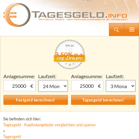
Suchen
Tagesgeld.info – Tagesgeldkonten vergleichen und Tagesgeld-Zinsen berechnen
Zum
Primäre
Inhalt
Menü
springen
3,50% p.a.
Anlagesumme:
Laufzeit:
Anlagesumme:
Laufzeit:
€
€
Sie befinden sich hier:
Tagesgeld - Kapitalangebote vergleichen und sparen
»
Tagesgeld