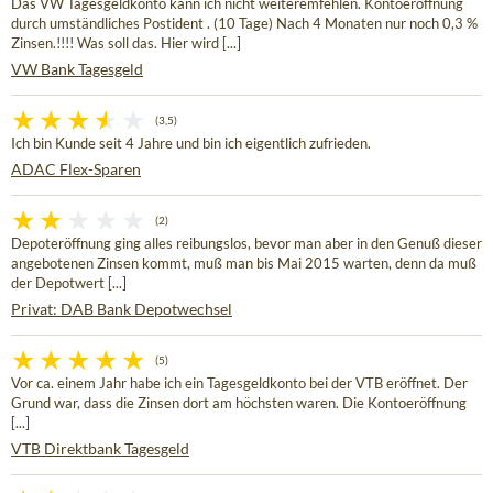
Das VW Tagesgeldkonto kann ich nicht weiteremfehlen. Kontoeröffnung
durch umständliches Postident . (10 Tage) Nach 4 Monaten nur noch 0,3 %
Zinsen.!!!! Was soll das. Hier wird [...]
VW Bank Tagesgeld
(3,5)
Ich bin Kunde seit 4 Jahre und bin ich eigentlich zufrieden.
ADAC Flex-Sparen
(2)
Depoteröffnung ging alles reibungslos, bevor man aber in den Genuß dieser
angebotenen Zinsen kommt, muß man bis Mai 2015 warten, denn da muß
der Depotwert [...]
Privat: DAB Bank Depotwechsel
(5)
Vor ca. einem Jahr habe ich ein Tagesgeldkonto bei der VTB eröffnet. Der
Grund war, dass die Zinsen dort am höchsten waren. Die Kontoeröffnung
[...]
VTB Direktbank Tagesgeld