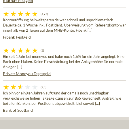
Klarna+ Festgeld
(4,75)
Kontoeröffnung bei weltsparen.de war schnell und unproblematisch.
Dauerte ca. 1 Woche inkl. PostIdent. Überweisung vom Referenzkonto war
innerhalb von 2 Tagen auf dem MHB-Konto. Fibank [...]
Fibank Festgeld
(5)
Bin seit 1Jahr bei moneyou und habe noch 1,6% für ein Jahr angelegt. Eine
Bank ohne Haken. Keine Einschränkung bei der Anlagenhöhe für normale
Anleger. [...]
Privat: Moneyou Tagesgeld
(2,5)
Ich bin vor einigen Jahren aufgrund der damals noch unschlagbar
vergleichsweise hohen Tagesgeldzinsen zur BoS gewechselt. Antrag, wie
bei allen Banken, per PostIdent abgewickelt. Lief soweit [...]
Bank of Scotland