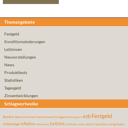
Themengebiete
Festgeld
Konditionsänderungen
Leitzinsen
Neuvorstellungen
News
Produkttests
Statistiken
Tagesgeld
Zinsentwicklungen
Schlagwortwolke
Festgeld
ezb
Banken
Bank of Scotland
deutschland
Einlagensicherung
EU
Leitzins
Inflation
Geldanlage
Leitzinsen
Sparen
Sparzinsen
startguthaben
inflationsrate
rendite