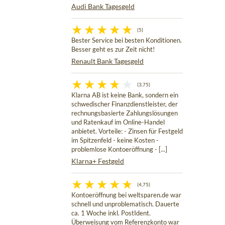
Audi Bank Tagesgeld
(5)
Bester Service bei besten Konditionen.
Besser geht es zur Zeit nicht!
Renault Bank Tagesgeld
(3,75)
Klarna AB ist keine Bank, sondern ein
schwedischer Finanzdienstleister, der
rechnungsbasierte Zahlungslösungen
und Ratenkauf im Online-Handel
anbietet. Vorteile: - Zinsen für Festgeld
im Spitzenfeld - keine Kosten -
problemlose Kontoeröffnung - [...]
Klarna+ Festgeld
(4,75)
Kontoeröffnung bei weltsparen.de war
schnell und unproblematisch. Dauerte
ca. 1 Woche inkl. PostIdent.
Überweisung vom Referenzkonto war