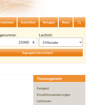
ormationen
Statistiken
Vorlagen
News
agesumme:
Laufzeit:
€
Themengebiete
Festgeld
Konditionsänderungen
Leitzinsen