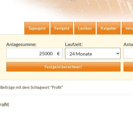
Zum Inhalt springen
agesgeld-Zinsen berechnen
Tagesgeld
Festgeld
Lexikon
Ratgeber
Inf
Anlagesumme:
Laufzeit:
Anl
€
 Beiträge mit dem Schlagwort "Profit"
ofit