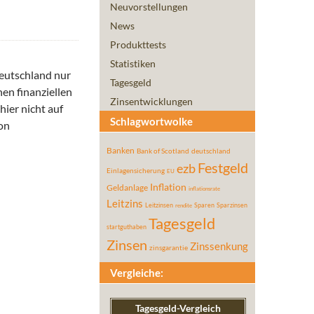
Neuvorstellungen
News
Produkttests
Statistiken
Deutschland nur
Tagesgeld
en finanziellen
Zinsentwicklungen
hier nicht auf
Schlagwortwolke
on
Banken
Bank of Scotland
deutschland
Festgeld
ezb
Einlagensicherung
EU
Inflation
Geldanlage
inflationsrate
Leitzins
Leitzinsen
Sparen
Sparzinsen
rendite
Tagesgeld
startguthaben
Zinsen
Zinssenkung
zinsgarantie
Vergleiche:
Tagesgeld-Vergleich