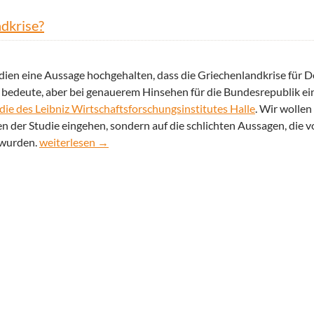
ndkrise?
edien eine Aussage hochgehalten, dass die Griechenlandkrise für 
t bedeute, aber bei genauerem Hinsehen für die Bundesrepublik ein
die des Leibniz Wirtschaftsforschungsinstitutes Halle
. Wir wollen 
der Studie eingehen, sondern auf die schlichten Aussagen, die v
Deutschland als echter Profiteur der Griechenlandkrise?
 wurden.
weiterlesen
→