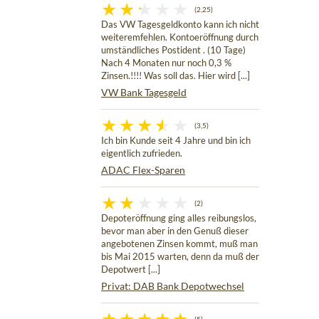
(2,25)
Das VW Tagesgeldkonto kann ich nicht
weiteremfehlen. Kontoeröffnung durch
umständliches Postident . (10 Tage)
Nach 4 Monaten nur noch 0,3 %
Zinsen.!!!! Was soll das. Hier wird [...]
VW Bank Tagesgeld
(3,5)
Ich bin Kunde seit 4 Jahre und bin ich
eigentlich zufrieden.
ADAC Flex-Sparen
(2)
Depoteröffnung ging alles reibungslos,
bevor man aber in den Genuß dieser
angebotenen Zinsen kommt, muß man
bis Mai 2015 warten, denn da muß der
Depotwert [...]
Privat: DAB Bank Depotwechsel