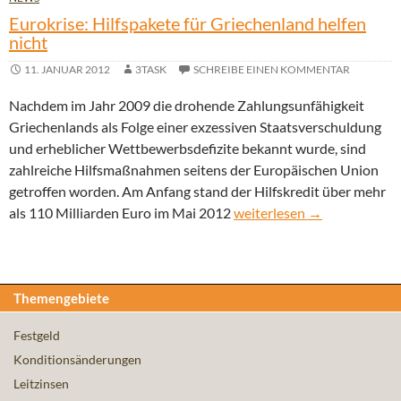
Eurokrise: Hilfspakete für Griechenland helfen
nicht
11. JANUAR 2012
3TASK
SCHREIBE EINEN KOMMENTAR
Nachdem im Jahr 2009 die drohende Zahlungsunfähigkeit
Griechenlands als Folge einer exzessiven Staatsverschuldung
und erheblicher Wettbewerbsdefizite bekannt wurde, sind
zahlreiche Hilfsmaßnahmen seitens der Europäischen Union
getroffen worden. Am Anfang stand der Hilfskredit über mehr
Eurokrise: Hilfspakete für 
als 110 Milliarden Euro im Mai 2012
weiterlesen
→
Themengebiete
Festgeld
Konditionsänderungen
Leitzinsen