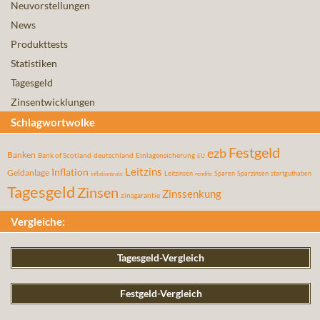
Neuvorstellungen
News
Produkttests
Statistiken
Tagesgeld
Zinsentwicklungen
Schlagwortwolke
Festgeld
ezb
Banken
Bank of Scotland
deutschland
Einlagensicherung
EU
Leitzins
Inflation
Geldanlage
Leitzinsen
Sparen
Sparzinsen
startguthaben
inflationsrate
rendite
Tagesgeld
Zinsen
Zinssenkung
zinsgarantie
Vergleiche:
Tagesgeld-Vergleich
Festgeld-Vergleich