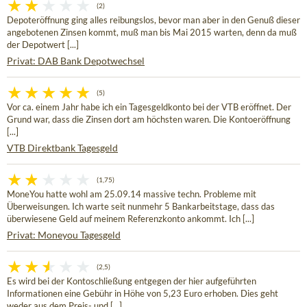
(2)
Depoteröffnung ging alles reibungslos, bevor man aber in den Genuß dieser
angebotenen Zinsen kommt, muß man bis Mai 2015 warten, denn da muß
der Depotwert [...]
Privat: DAB Bank Depotwechsel
(5)
Vor ca. einem Jahr habe ich ein Tagesgeldkonto bei der VTB eröffnet. Der
Grund war, dass die Zinsen dort am höchsten waren. Die Kontoeröffnung
[...]
VTB Direktbank Tagesgeld
(1,75)
MoneYou hatte wohl am 25.09.14 massive techn. Probleme mit
Überweisungen. Ich warte seit nunmehr 5 Bankarbeitstage, dass das
überwiesene Geld auf meinem Referenzkonto ankommt. Ich [...]
Privat: Moneyou Tagesgeld
(2,5)
Es wird bei der Kontoschließung entgegen der hier aufgeführten
Informationen eine Gebühr in Höhe von 5,23 Euro erhoben. Dies geht
weder aus dem Preis- und [...]