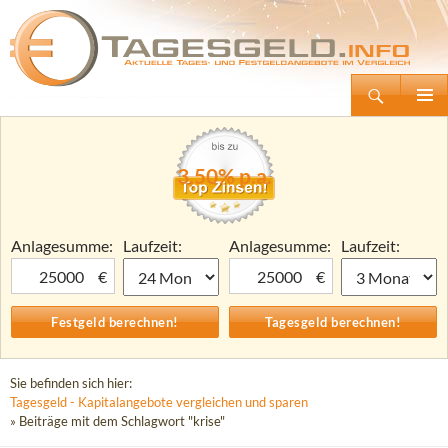
Suchen
Tagesgeld.info – Tagesgeldkonten vergleichen und Tagesgeld-Zinsen berechnen
Zum
Primäre
Inhalt
Menü
springen
3,50% p.a.
Anlagesumme:
Laufzeit:
Anlagesumme:
Laufzeit:
€
€
Sie befinden sich hier:
Tagesgeld - Kapitalangebote vergleichen und sparen
» Beiträge mit dem Schlagwort "krise"