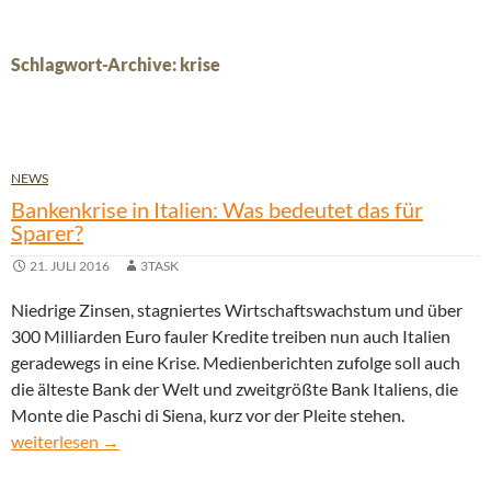
Schlagwort-Archive: krise
NEWS
Bankenkrise in Italien: Was bedeutet das für
Sparer?
21. JULI 2016
3TASK
Niedrige Zinsen, stagniertes Wirtschaftswachstum und über
300 Milliarden Euro fauler Kredite treiben nun auch Italien
geradewegs in eine Krise. Medienberichten zufolge soll auch
die älteste Bank der Welt und zweitgrößte Bank Italiens, die
Monte die Paschi di Siena, kurz vor der Pleite stehen.
Bankenkrise in Italien: Was bedeutet das für Sparer?
weiterlesen
→