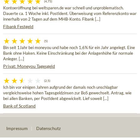
(4,75)
Kontoeröffnung bei weltsparen.de war schnell und unproblematisch.
Dauerte ca. 1 Woche inkl. PostIdent. Überweisung vom Referenzkonto war
innerhalb von 2 Tagen auf dem MHB-Konto. Fibank [...]
Fibank Festgeld
(5)
Bin seit 1Jahr bei moneyou und habe noch 1,6% für ein Jahr angelegt. Eine
Bank ohne Haken. Keine Einschränkung bei der Anlagenhöhe für normale
Anleger. [...]
Privat: Moneyou Tagesgeld
(2,5)
Ich bin vor einigen Jahren aufgrund der damals noch unschlagbar
vergleichsweise hohen Tagesgeldzinsen zur BoS gewechselt. Antrag, wie
bei allen Banken, per PostIdent abgewickelt. Lief soweit [...]
Bank of Scotland
Impressum
|
Datenschutz