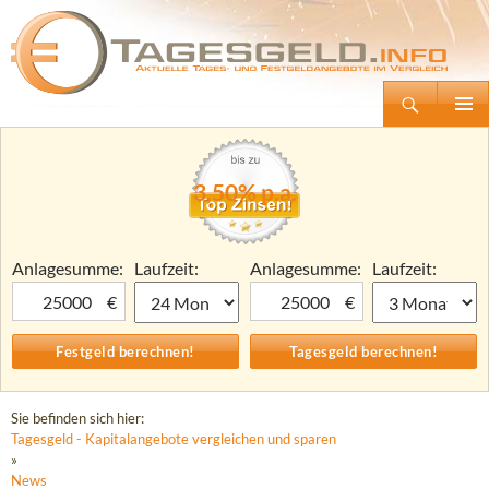
Suchen
Tagesgeld.info – Tagesgeldkonten vergleichen und Tagesgeld-Zinsen berechnen
Zum
Primäre
Inhalt
Menü
springen
3,50% p.a.
Anlagesumme:
Laufzeit:
Anlagesumme:
Laufzeit:
€
€
Sie befinden sich hier:
Tagesgeld - Kapitalangebote vergleichen und sparen
»
News