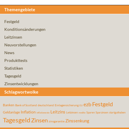
Themengebiete
Festgeld
Konditionsänderungen
Leitzinsen
Neuvorstellungen
News
Produkttests
Statistiken
Tagesgeld
Zinsentwicklungen
Schlagwortwolke
Festgeld
ezb
Banken
Bank of Scotland
deutschland
Einlagensicherung
EU
Leitzins
Inflation
Geldanlage
Leitzinsen
Sparen
Sparzinsen
startguthaben
inflationsrate
rendite
Tagesgeld
Zinsen
Zinssenkung
zinsgarantie