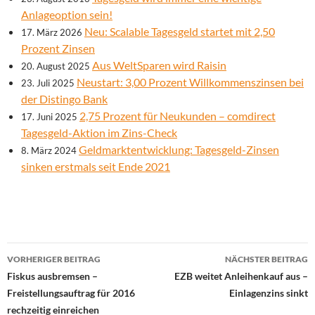
Anlageoption sein!
Neu: Scalable Tagesgeld startet mit 2,50
17. März 2026
Prozent Zinsen
Aus WeltSparen wird Raisin
20. August 2025
Neustart: 3,00 Prozent Willkommenszinsen bei
23. Juli 2025
der Distingo Bank
2,75 Prozent für Neukunden – comdirect
17. Juni 2025
Tagesgeld-Aktion im Zins-Check
Geldmarktentwicklung: Tagesgeld-Zinsen
8. März 2024
sinken erstmals seit Ende 2021
Beitrags-
VORHERIGER BEITRAG
NÄCHSTER BEITRAG
Navigation
Fiskus ausbremsen –
EZB weitet Anleihenkauf aus –
Freistellungsauftrag für 2016
Einlagenzins sinkt
rechzeitig einreichen