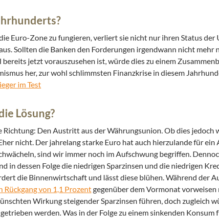
Jahrhunderts?
ie Euro-Zone zu fungieren, verliert sie nicht nur ihren Status der
ken aus. Sollten die Banken den Forderungen irgendwann nicht me
l bereits jetzt vorauszusehen ist, würde dies zu einem Zusammen
mismus her, zur wohl schlimmsten Finanzkrise in diesem Jahrhund
ieger im Test
die Lösung?
e Richtung: Den Austritt aus der Währungsunion. Ob dies jedoch w
Eher nicht. Der jahrelang starke Euro hat auch hierzulande für ein
schwächeln, sind wir immer noch im Aufschwung begriffen. Dennoch
d in dessen Folge die niedrigen Sparzinsen und die niedrigen Kredi
ert die Binnenwirtschaft und lässt diese blühen. Während der 
n Rückgang von 1,1 Prozent
gegenüber dem Vormonat vorweisen m
wünschten Wirkung steigender Sparzinsen führen, doch zugleich w
 getrieben werden. Was in der Folge zu einem sinkenden Konsum 