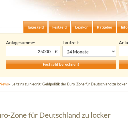
Zum Inhalt springen
agesgeld-Zinsen berechnen
Tagesgeld
Festgeld
Lexikon
Ratgeber
Inf
Anlagesumme:
Laufzeit:
Anl
€
News
» Leitzins zu niedrig: Geldpolitik der Euro-Zone für Deutschland zu locker
Euro-Zone für Deutschland zu locker