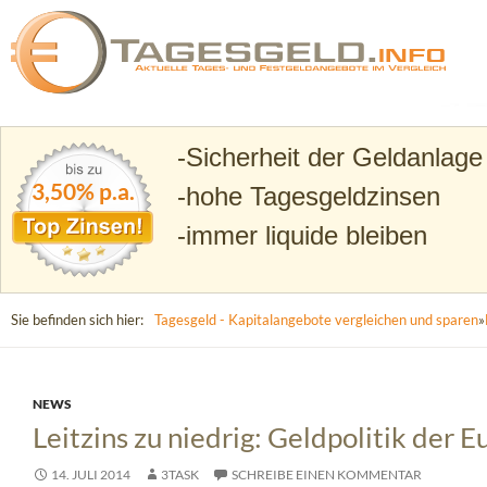
Suchen
Tagesgeld.info – Tagesgeldkonten vergleichen und T
Sicherheit der Geldanlage
3,50% p.a.
hohe Tagesgeldzinsen
immer liquide bleiben
Sie befinden sich hier:
Tagesgeld - Kapitalangebote vergleichen und sparen
»
NEWS
Leitzins zu niedrig: Geldpolitik der 
14. JULI 2014
3TASK
SCHREIBE EINEN KOMMENTAR