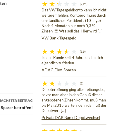
iten
(2,25)
Das VW Tagesgeldkonto kann ich nicht
weiteremfehlen. Kontoeröffnung durch
umständliches Postident . (10 Tage)
Nach 4 Monaten nur noch 0,3 %
Zinsen.!!!! Was soll das. Hier wird [...]
VW Bank Tagesgeld
(3,5)
Ich bin Kunde seit 4 Jahre und bin ich
eigentlich zufrieden.
ADAC Flex-Sparen
(2)
Depoteröffnung ging alles reibungslos,
bevor man aber in den Genuß dieser
angebotenen Zinsen kommt, muß man
NÄCHSTER BEITRAG
bis Mai 2015 warten, denn da muß der
 Sparer betroffen!
Depotwert [...]
Privat: DAB Bank Depotwechsel