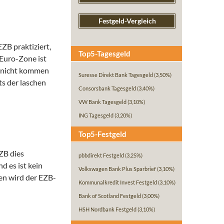
Festgeld-Vergleich
ZB praktiziert,
Top5-Tagesgeld
Euro-Zone ist
ch nicht kommen
Suresse Direkt Bank Tagesgeld
(3,50%)
ts der laschen
Consorsbank Tagesgeld
(3,40%)
VW Bank Tagesgeld
(3,10%)
ING Tagesgeld
(3,20%)
Top5-Festgeld
ZB dies
pbbdirekt Festgeld
(3,25%)
d es ist kein
Volkswagen Bank Plus Sparbrief
(3,10%)
en wird der EZB-
Kommunalkredit Invest Festgeld
(3,10%)
Bank of Scotland Festgeld
(3,00%)
HSH Nordbank Festgeld
(3,10%)