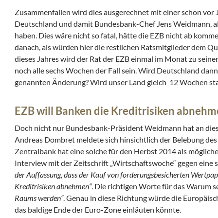
Zusammenfallen wird dies ausgerechnet mit einer schon vo
Deutschland und damit Bundesbank-Chef Jens Weidmann, alle
haben. Dies wäre nicht so fatal, hätte die EZB nicht ab kom
danach, als würden hier die restlichen Ratsmitglieder dem
dieses Jahres wird der Rat der EZB einmal im Monat zu sein
noch alle sechs Wochen der Fall sein. Wird Deutschland dan
genannten Änderung? Wird unser Land gleich 12 Wochen stat
EZB will Banken die Kreditrisiken abneh
Doch nicht nur Bundesbank-Präsident Weidmann hat an die
Andreas Dombret meldete sich hinsichtlich der Belebung des
Zentralbank hat eine solche für den Herbst 2014 als mögliche
Interview mit der Zeitschrift „Wirtschaftswoche“ gegen eine 
der Auffassung, dass der Kauf von forderungsbesicherten Wertpapie
Kreditrisiken abnehmen“
. Die richtigen Worte für das Warum 
Raums werden“
. Genau in diese Richtung würde die Europäisc
das baldige Ende der Euro-Zone einläuten könnte.