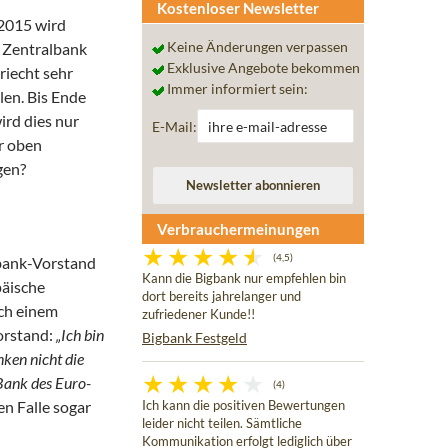
Kostenloser Newsletter
2015 wird
Keine Änderungen verpassen
 Zentralbank
Exklusive Angebote bekommen
riecht sehr
Immer informiert sein:
en. Bis Ende
ird dies nur
E-Mail:
r oben
gen?
Verbrauchermeinungen
(4,5)
bank-Vorstand
Kann die Bigbank nur empfehlen bin
päische
dort bereits jahrelanger und
ich einem
zufriedener Kunde!!
orstand:
„Ich bin
Bigbank Festgeld
nken nicht die
Bank des Euro-
(4)
n Falle sogar
Ich kann die positiven Bewertungen
leider nicht teilen. Sämtliche
Kommunikation erfolgt lediglich über