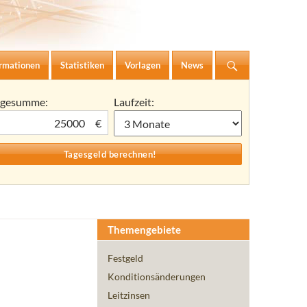
ormationen
Statistiken
Vorlagen
News
agesumme:
Laufzeit:
€
Themengebiete
Festgeld
Konditionsänderungen
Leitzinsen