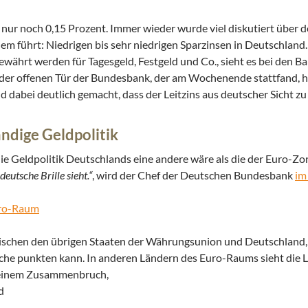
uf nur noch 0,15 Prozent. Immer wieder wurde viel diskutiert über 
nem führt: Niedrigen bis sehr niedrigen Sparzinsen in Deutschland
ährt werden für Tagesgeld, Festgeld und Co., sieht es bei den B
g der offenen Tür der Bundesbank, der am Wochenende stattfand, h
ei deutlich gemacht, dass der Leitzins aus deutscher Sicht zu n
ndige Geldpolitik
 Geldpolitik Deutschlands eine andere wäre als die der Euro-Zon
eutsche Brille sieht.“
, wird der Chef der Deutschen Bundesbank
im
uro-Raum
zwischen den übrigen Staaten der Währungsunion und Deutschland,
he punkten kann. In anderen Ländern des Euro-Raums sieht die L
 einem Zusammenbruch,
d