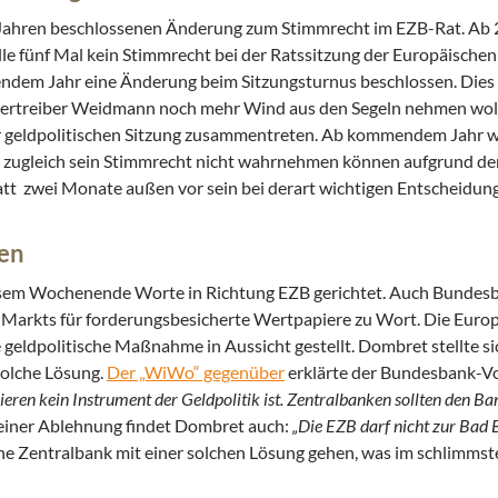
r Jahren beschlossenen Änderung zum Stimmrecht im EZB-Rat. Ab 
 fünf Mal kein Stimmrecht bei der Ratssitzung der Europäischen
mendem Jahr eine Änderung beim Sitzungsturnus beschlossen. Dies 
 Quertreiber Weidmann noch mehr Wind aus den Segeln nehmen woll
er geldpolitischen Sitzung zusammentreten. Ab kommendem Jahr w
n zugleich sein Stimmrecht nicht wahrnehmen können aufgrund de
t zwei Monate außen vor sein bei derart wichtigen Entscheidun
men
sem Wochenende Worte in Richtung EZB gerichtet. Auch Bundes
 Markts für forderungsbesicherte Wertpapiere zu Wort. Die Euro
 geldpolitische Maßnahme in Aussicht gestellt. Dombret stellte s
solche Lösung.
Der „WiWo“ gegenüber
erklärte der Bundesbank-V
ren kein Instrument der Geldpolitik ist. Zentralbanken sollten den Ba
seiner Ablehnung findet Dombret auch:
„Die EZB darf nicht zur Bad 
he Zentralbank mit einer solchen Lösung gehen, was im schlimmste