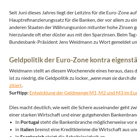
Seit Juni dieses Jahres liegt der Leitzins für die Euro-Zone a
Hauptrefinanzierungssatz für die Banken, der vor allem zu ei
anderen Staaten der Währungsunion mitunter hohe Zinsen gew
hierzulande oft eher düster aus mit den Sparzinsen. Beim Ta
Bundesbank-Präsident Jens Weidmann zu Wort gemeldet und dab
Geldpolitik der Euro-Zone kontra eigenstä
Weidmann stellt an diesem Wochenende eines heraus, dass die
ist zu niedrig, die Geldpolitik zu locker,
„wenn man sie durch die d
zitiert
.
Surftipp:
Entwicklung der Geldmenge M1, M2 und M3 im E
Dies macht deutlich, wie weit die Schere auseinander geht 
einer starken Wirtschaft und einer gutgehenden Bankenbranc
In
Portugal
steht die Bankenbranche möglicherweise vor
in
Italien
bremst eine Kreditklemme die Wirtschaft aus un
in
Frankreich
steigt die Arbeitslosigkeit an.