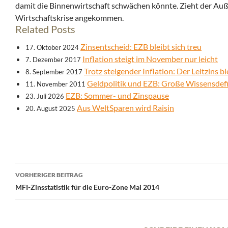
damit die Binnenwirtschaft schwächen könnte. Zieht der Auß
Wirtschaftskrise angekommen.
Related Posts
Zinsentscheid: EZB bleibt sich treu
17. Oktober 2024
Inflation steigt im November nur leicht
7. Dezember 2017
Trotz steigender Inflation: Der Leitzins b
8. September 2017
Geldpolitik und EZB: Große Wissensdefi
11. November 2011
EZB: Sommer- und Zinspause
23. Juli 2026
Aus WeltSparen wird Raisin
20. August 2025
Beitrags-
VORHERIGER BEITRAG
Navigation
MFI-Zinsstatistik für die Euro-Zone Mai 2014