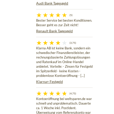
Audi Bank Tagesgeld
(5)
Bester Service bei besten Konditionen.
Besser geht es zur Zeit nicht!
Renault Bank Tagesgeld
(3,75)
Klarna AB ist keine Bank, sondern ein
schwedischer Finanzdienstleister, der
rechnungsbasierte Zahlungslösungen
und Ratenkauf im Online-Handel
anbietet. Vorteile: - Zinsen für Festgeld
im Spitzenfeld - keine Kosten -
problemlose Kontoeröffnung - [...]
Klarna+ Festgeld
(4,75)
Kontoeröffnung bei weltsparen.de war
schnell und unproblematisch. Dauerte
ca. 1 Woche inkl. PostIdent.
Überweisung vom Referenzkonto war