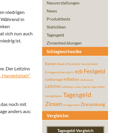
Neuvorstellungen
News
den niedrigen
.
Während in
Produkttests
anken
Statistiken
at sich nun auch
Tagesgeld
iedrig ist.
Zinsentwicklungen
Schlagwortwolke
Banken
Bank of Scotland
deutschland
e. Der Leitzins
Festgeld
ezb
Einlagensicherung
EU
 „Handelsblatt“
Inflation
Geldanlage
inflationsrate
Leitzins
Leitzinsen
Sparen
Sparzinsen
rendite
Tagesgeld
startguthaben
Zinsen
 das noch mit
Zinssenkung
zinsgarantie
age anders aus:
Vergleiche:
Tagesgeld-Vergleich