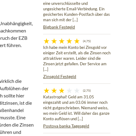
eine unverschlüsselte und
ungesicherte Email-Verbindung. Ein
gesichertes Kunden-Postfach über das
man sich mit der [...]
 Unabhängigkeit,
Bigbank Festgeld
hr nachkommen
bruch der EZB
(4,75)
ert führen.
Ich habe mein Konto bei Zinsgold vor
einiger Zeit erstellt, als die Zinsen noch
attraktiver waren. Leider sind die
Zinsen jetzt gefallen. Der Service am
[...]
Zinsgold Festgeld
irklich die
 Aufblühen der
(2,75)
 sollte hier
Katastrophal! Geld am 31.05
tzinsen, ist die
eingezahlt und am 03.06 immer noch
nicht gutgeschrieben. Niemand weiss,
Außenhandel
wo mein Geld ist. Will daher das ganze
usste. Eine
Konto auflösen und [...]
ürden die Zinsen
Postova banka Tagesgeld
führen und