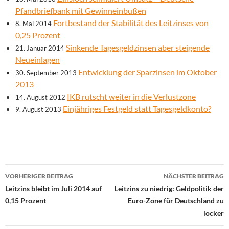
Pfandbriefbank mit Gewinneinbußen
Fortbestand der Stabilität des Leitzinses von
8. Mai 2014
0,25 Prozent
Sinkende Tagesgeldzinsen aber steigende
21. Januar 2014
Neueinlagen
Entwicklung der Sparzinsen im Oktober
30. September 2013
2013
IKB rutscht weiter in die Verlustzone
14. August 2012
Einjähriges Festgeld statt Tagesgeldkonto?
9. August 2013
Beitrags-
VORHERIGER BEITRAG
NÄCHSTER BEITRAG
Navigation
Leitzins bleibt im Juli 2014 auf
Leitzins zu niedrig: Geldpolitik der
0,15 Prozent
Euro-Zone für Deutschland zu
locker