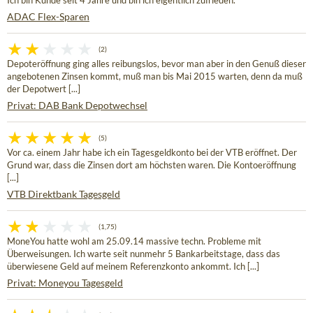
Ich bin Kunde seit 4 Jahre und bin ich eigentlich zufrieden.
ADAC Flex-Sparen
(2)
Depoteröffnung ging alles reibungslos, bevor man aber in den Genuß dieser
angebotenen Zinsen kommt, muß man bis Mai 2015 warten, denn da muß
der Depotwert [...]
Privat: DAB Bank Depotwechsel
(5)
Vor ca. einem Jahr habe ich ein Tagesgeldkonto bei der VTB eröffnet. Der
Grund war, dass die Zinsen dort am höchsten waren. Die Kontoeröffnung
[...]
VTB Direktbank Tagesgeld
(1,75)
MoneYou hatte wohl am 25.09.14 massive techn. Probleme mit
Überweisungen. Ich warte seit nunmehr 5 Bankarbeitstage, dass das
überwiesene Geld auf meinem Referenzkonto ankommt. Ich [...]
Privat: Moneyou Tagesgeld