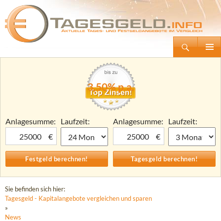
Suchen
Tagesgeld.info – Tagesgeldkonten vergleichen und Tagesgeld-Zinsen berechnen
Zum
Primäre
Inhalt
Menü
springen
3,50% p.a.
Anlagesumme:
Laufzeit:
Anlagesumme:
Laufzeit:
€
€
Sie befinden sich hier:
Tagesgeld - Kapitalangebote vergleichen und sparen
»
News