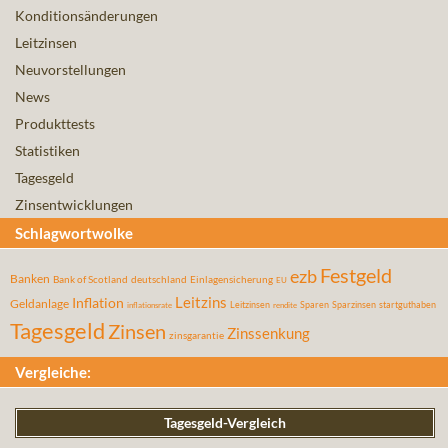
Konditionsänderungen
Leitzinsen
Neuvorstellungen
News
Produkttests
Statistiken
Tagesgeld
Zinsentwicklungen
Schlagwortwolke
Festgeld
ezb
Banken
Bank of Scotland
deutschland
Einlagensicherung
EU
Leitzins
Inflation
Geldanlage
Leitzinsen
Sparen
Sparzinsen
startguthaben
inflationsrate
rendite
Tagesgeld
Zinsen
Zinssenkung
zinsgarantie
Vergleiche:
Tagesgeld-Vergleich