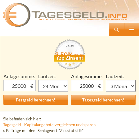
Suchen
Tagesgeld.info – Tagesgeldkonten vergleichen und Tagesgeld-Zinsen berechnen
Zum
Primäre
Inhalt
Menü
springen
3,50% p.a.
Anlagesumme:
Laufzeit:
Anlagesumme:
Laufzeit:
€
€
Sie befinden sich hier:
Tagesgeld - Kapitalangebote vergleichen und sparen
» Beiträge mit dem Schlagwort "Zinsstatistik"