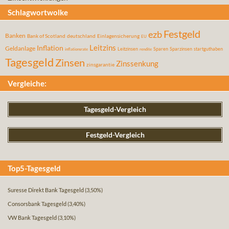
Schlagwortwolke
Festgeld
ezb
Banken
Bank of Scotland
deutschland
Einlagensicherung
EU
Leitzins
Inflation
Geldanlage
Leitzinsen
Sparen
Sparzinsen
startguthaben
inflationsrate
rendite
Tagesgeld
Zinsen
Zinssenkung
zinsgarantie
Vergleiche:
Tagesgeld-Vergleich
Festgeld-Vergleich
Top5-Tagesgeld
Suresse Direkt Bank Tagesgeld
(3,50%)
Consorsbank Tagesgeld
(3,40%)
VW Bank Tagesgeld
(3,10%)