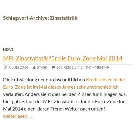
Schlagwort-Archive: Zinsstatistik
NEWS
MFI-Zinsstatistik für die Euro-Zone Mai 2014
7. JULI 2014
3TASK
SCHREIBE EINEN KOMMENTAR
Die Entwicklung der durchschnittlichen
Kreditzinsen in der
Euro-Zone ist im Mai dieses Jahres sehr unterschiedlich
verlaufen. Anders sieht dies bei den Zinsen für Einlagen aus,
hier gab es laut der MFI-Zinsstatistik für die Euro-Zone für
Mai 2014 einen klaren Trend: Weiter nach unten!
MFI-Zinsstatistik für die Euro-Zone Mai 2014
weiterlesen
→