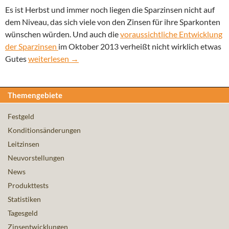
Es ist Herbst und immer noch liegen die Sparzinsen nicht auf
dem Niveau, das sich viele von den Zinsen für ihre Sparkonten
wünschen würden. Und auch die
voraussichtliche Entwicklung
der Sparzinsen
im Oktober 2013 verheißt nicht wirklich etwas
Entwicklung der Sparzinsen im Oktober 2013
Gutes
weiterlesen
→
Themengebiete
Festgeld
Konditionsänderungen
Leitzinsen
Neuvorstellungen
News
Produkttests
Statistiken
Tagesgeld
Zinsentwicklungen