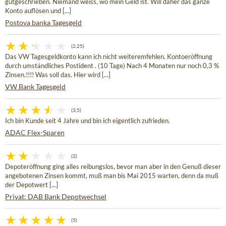
gutgeschrieben. Niemand weiss, wo mein Geld ist. Will daher das ganze
Konto auflösen und [...]
Postova banka Tagesgeld
(2,25)
Das VW Tagesgeldkonto kann ich nicht weiteremfehlen. Kontoeröffnung
durch umständliches Postident . (10 Tage) Nach 4 Monaten nur noch 0,3 %
Zinsen.!!!! Was soll das. Hier wird [...]
VW Bank Tagesgeld
(3,5)
Ich bin Kunde seit 4 Jahre und bin ich eigentlich zufrieden.
ADAC Flex-Sparen
(2)
Depoteröffnung ging alles reibungslos, bevor man aber in den Genuß dieser
angebotenen Zinsen kommt, muß man bis Mai 2015 warten, denn da muß
der Depotwert [...]
Privat: DAB Bank Depotwechsel
(5)