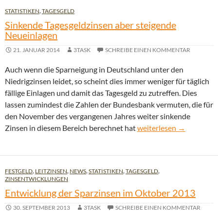
STATISTIKEN
,
TAGESGELD
Sinkende Tagesgeldzinsen aber steigende
Neueinlagen
21. JANUAR 2014
3TASK
SCHREIBE EINEN KOMMENTAR
Auch wenn die Sparneigung in Deutschland unter den
Niedrigzinsen leidet, so scheint dies immer weniger für täglich
fällige Einlagen und damit das Tagesgeld zu zutreffen. Dies
lassen zumindest die Zahlen der Bundesbank vermuten, die für
den November des vergangenen Jahres weiter sinkende
Sinkende Tagesgeldzins
Zinsen in diesem Bereich berechnet hat
weiterlesen
→
FESTGELD
,
LEITZINSEN
,
NEWS
,
STATISTIKEN
,
TAGESGELD
,
ZINSENTWICKLUNGEN
Entwicklung der Sparzinsen im Oktober 2013
30. SEPTEMBER 2013
3TASK
SCHREIBE EINEN KOMMENTAR