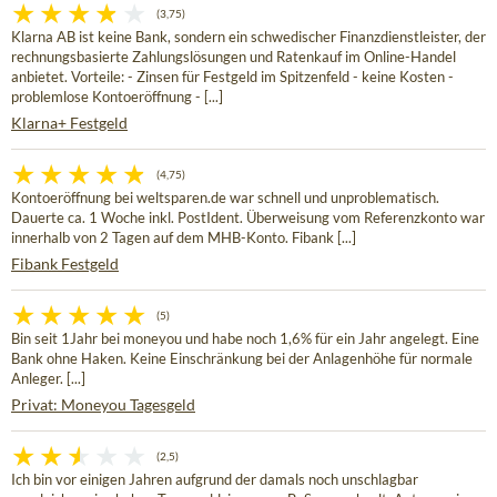
(3,75)
Klarna AB ist keine Bank, sondern ein schwedischer Finanzdienstleister, der
rechnungsbasierte Zahlungslösungen und Ratenkauf im Online-Handel
anbietet. Vorteile: - Zinsen für Festgeld im Spitzenfeld - keine Kosten -
problemlose Kontoeröffnung - [...]
Klarna+ Festgeld
(4,75)
Kontoeröffnung bei weltsparen.de war schnell und unproblematisch.
Dauerte ca. 1 Woche inkl. PostIdent. Überweisung vom Referenzkonto war
innerhalb von 2 Tagen auf dem MHB-Konto. Fibank [...]
Fibank Festgeld
(5)
Bin seit 1Jahr bei moneyou und habe noch 1,6% für ein Jahr angelegt. Eine
Bank ohne Haken. Keine Einschränkung bei der Anlagenhöhe für normale
Anleger. [...]
Privat: Moneyou Tagesgeld
(2,5)
Ich bin vor einigen Jahren aufgrund der damals noch unschlagbar