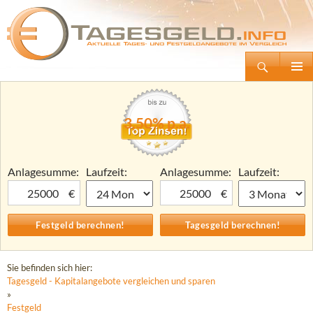
Suchen
Tagesgeld.info – Tagesgeldkonten vergleichen und Tagesgeld-Zinsen berechnen
Zum
Primäre
Inhalt
Menü
springen
3,50% p.a.
Anlagesumme:
Laufzeit:
Anlagesumme:
Laufzeit:
€
€
Sie befinden sich hier:
Tagesgeld - Kapitalangebote vergleichen und sparen
»
Festgeld