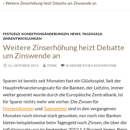
» Weitere Zinserhöhung heizt Debatte um Zinswende an
FESTGELD
,
KONDITIONSÄNDERUNGEN
,
NEWS
,
TAGESGELD
,
ZINSENTWICKLUNGEN
Weitere Zinserhöhung heizt Debatte
um Zinswende an
16. OKTOBER 2013
3TASK
SCHREIBE EINEN KOMMENTAR
Sparen ist bereits seit Monaten fast ein Glücksspiel. Seit der
Hauptrefinanzierungssatz für die Banken, der Leitzins, immer
weiter gesenkt wurde durch die Europäische Zentralbank, ist
für Sparer nichts mehr wie vorher. Die Zinsen für
Festgeldkonten
und
Tagesgelder
sind in den vergangenen
Monaten noch einmal stark gesunken
, nur noch vier Banken
bieten beispielsweise beim Tagesgeld noch Zinsen, die über die
Inflationsrate von im September 2013 1,4 Prozent liegen. Beim