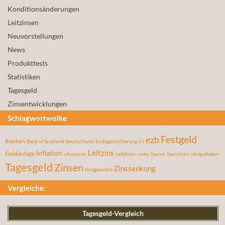
Konditionsänderungen
Leitzinsen
Neuvorstellungen
News
Produkttests
Statistiken
Tagesgeld
Zinsentwicklungen
Schlagwortwolke
Festgeld
ezb
Banken
Bank of Scotland
deutschland
Einlagensicherung
EU
Leitzins
Inflation
Geldanlage
Leitzinsen
Sparen
Sparzinsen
startguthaben
inflationsrate
rendite
Tagesgeld
Zinsen
Zinssenkung
zinsgarantie
Vergleiche:
Tagesgeld-Vergleich