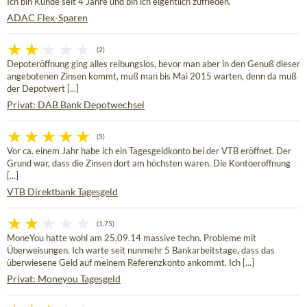
Ich bin Kunde seit 4 Jahre und bin ich eigentlich zufrieden.
ADAC Flex-Sparen
(2)
Depoteröffnung ging alles reibungslos, bevor man aber in den Genuß dieser
angebotenen Zinsen kommt, muß man bis Mai 2015 warten, denn da muß
der Depotwert [...]
Privat: DAB Bank Depotwechsel
(5)
Vor ca. einem Jahr habe ich ein Tagesgeldkonto bei der VTB eröffnet. Der
Grund war, dass die Zinsen dort am höchsten waren. Die Kontoeröffnung
[...]
VTB Direktbank Tagesgeld
(1,75)
MoneYou hatte wohl am 25.09.14 massive techn. Probleme mit
Überweisungen. Ich warte seit nunmehr 5 Bankarbeitstage, dass das
überwiesene Geld auf meinem Referenzkonto ankommt. Ich [...]
Privat: Moneyou Tagesgeld