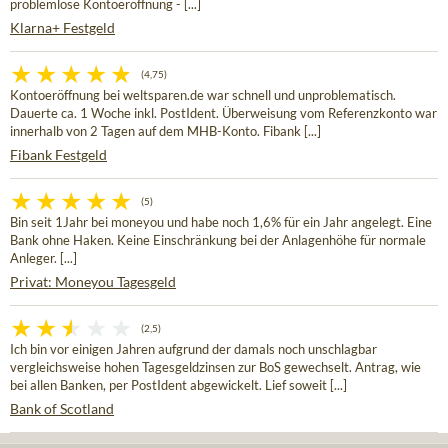
problemlose Kontoeröffnung - [...]
Klarna+ Festgeld
(4,75)
Kontoeröffnung bei weltsparen.de war schnell und unproblematisch.
Dauerte ca. 1 Woche inkl. PostIdent. Überweisung vom Referenzkonto war
innerhalb von 2 Tagen auf dem MHB-Konto. Fibank [...]
Fibank Festgeld
(5)
Bin seit 1Jahr bei moneyou und habe noch 1,6% für ein Jahr angelegt. Eine
Bank ohne Haken. Keine Einschränkung bei der Anlagenhöhe für normale
Anleger. [...]
Privat: Moneyou Tagesgeld
(2,5)
Ich bin vor einigen Jahren aufgrund der damals noch unschlagbar
vergleichsweise hohen Tagesgeldzinsen zur BoS gewechselt. Antrag, wie
bei allen Banken, per PostIdent abgewickelt. Lief soweit [...]
Bank of Scotland