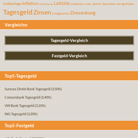
Leitzins
Inflation
Geldanlage
Leitzinsen
Sparen
Sparzinsen
startguthaben
inflationsrate
rendite
Tagesgeld
Zinsen
Zinssenkung
zinsgarantie
Vergleiche:
Tagesgeld-Vergleich
Festgeld-Vergleich
Top5-Tagesgeld
Suresse Direkt Bank Tagesgeld
(3,50%)
Consorsbank Tagesgeld
(3,40%)
VW Bank Tagesgeld
(3,10%)
ING Tagesgeld
(3,20%)
Top5-Festgeld