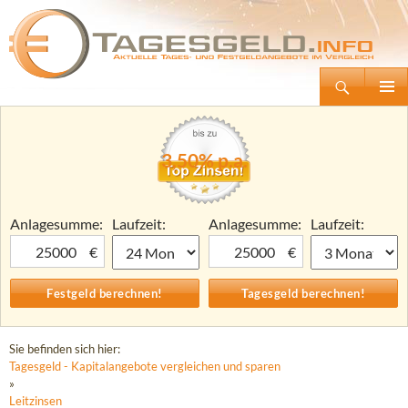
Suchen
Tagesgeld.info – Tagesgeldkonten vergleichen und Tagesgeld-Zinsen berechnen
Zum
Primäre
Inhalt
Menü
springen
3,50% p.a.
Anlagesumme:
Laufzeit:
Anlagesumme:
Laufzeit:
€
€
Sie befinden sich hier:
Tagesgeld - Kapitalangebote vergleichen und sparen
»
Leitzinsen