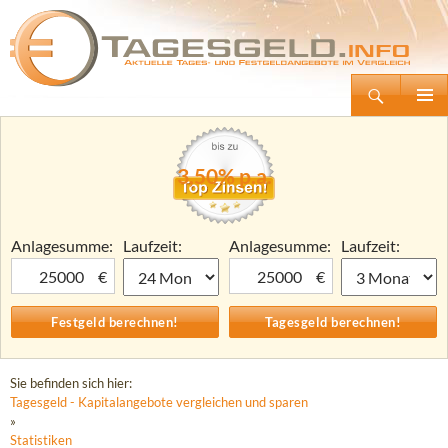
Suchen
Tagesgeld.info – Tagesgeldkonten vergleichen und Tagesgeld-Zinsen berechnen
Zum
Primäre
Inhalt
Menü
springen
3,50% p.a.
Anlagesumme:
Laufzeit:
Anlagesumme:
Laufzeit:
€
€
Sie befinden sich hier:
Tagesgeld - Kapitalangebote vergleichen und sparen
»
Statistiken