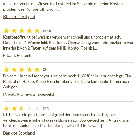
anbietet. Vorteile: - Zinsen für Festgeld im Spitzenfeld - keine Kosten -
problemlose Kontoeröffnung - [...]
Klarna+ Festgeld
(4,75)
Kontoeröffnung bei weltsparen.de war schnell und unproblematisch.
Dauerte ca. 1 Woche inkl. PostIdent. Überweisung vom Referenzkonto war
innerhalb von 2 Tagen auf dem MHB-Konto. Fibank [...]
Fibank Festgeld
(5)
Bin seit 1Jahr bei moneyou und habe noch 1,6% für ein Jahr angelegt. Eine
Bank ohne Haken. Keine Einschränkung bei der Anlagenhöhe für normale
Anleger. [...]
Privat: Moneyou Tagesgeld
(2,5)
Ich bin vor einigen Jahren aufgrund der damals noch unschlagbar
vergleichsweise hohen Tagesgeldzinsen zur BoS gewechselt. Antrag, wie
bei allen Banken, per PostIdent abgewickelt. Lief soweit [...]
Bank of Scotland