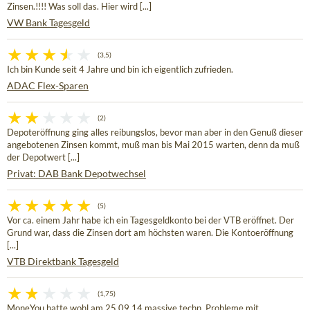
Zinsen.!!!! Was soll das. Hier wird [...]
VW Bank Tagesgeld
(3,5)
Ich bin Kunde seit 4 Jahre und bin ich eigentlich zufrieden.
ADAC Flex-Sparen
(2)
Depoteröffnung ging alles reibungslos, bevor man aber in den Genuß dieser
angebotenen Zinsen kommt, muß man bis Mai 2015 warten, denn da muß
der Depotwert [...]
Privat: DAB Bank Depotwechsel
(5)
Vor ca. einem Jahr habe ich ein Tagesgeldkonto bei der VTB eröffnet. Der
Grund war, dass die Zinsen dort am höchsten waren. Die Kontoeröffnung
[...]
VTB Direktbank Tagesgeld
(1,75)
MoneYou hatte wohl am 25.09.14 massive techn. Probleme mit