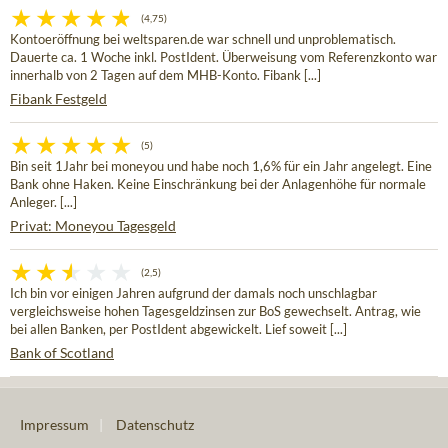
(4,75)
Kontoeröffnung bei weltsparen.de war schnell und unproblematisch.
Dauerte ca. 1 Woche inkl. PostIdent. Überweisung vom Referenzkonto war
innerhalb von 2 Tagen auf dem MHB-Konto. Fibank [...]
Fibank Festgeld
(5)
Bin seit 1Jahr bei moneyou und habe noch 1,6% für ein Jahr angelegt. Eine
Bank ohne Haken. Keine Einschränkung bei der Anlagenhöhe für normale
Anleger. [...]
Privat: Moneyou Tagesgeld
(2,5)
Ich bin vor einigen Jahren aufgrund der damals noch unschlagbar
vergleichsweise hohen Tagesgeldzinsen zur BoS gewechselt. Antrag, wie
bei allen Banken, per PostIdent abgewickelt. Lief soweit [...]
Bank of Scotland
Impressum
|
Datenschutz