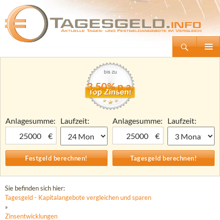
Suchen
Tagesgeld.info – Tagesgeldkonten vergleichen und Tagesgeld-Zinsen berechnen
Zum
Primäre
Inhalt
Menü
springen
3,50% p.a.
Anlagesumme:
Laufzeit:
Anlagesumme:
Laufzeit:
€
€
Sie befinden sich hier:
Tagesgeld - Kapitalangebote vergleichen und sparen
»
Zinsentwicklungen