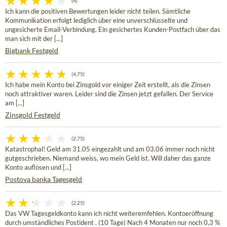
(4)
Ich kann die positiven Bewertungen leider nicht teilen. Sämtliche
Kommunikation erfolgt lediglich über eine unverschlüsselte und
ungesicherte Email-Verbindung. Ein gesichertes Kunden-Postfach über das
man sich mit der [...]
Bigbank Festgeld
(4,75)
Ich habe mein Konto bei Zinsgold vor einiger Zeit erstellt, als die Zinsen
noch attraktiver waren. Leider sind die Zinsen jetzt gefallen. Der Service
am [...]
Zinsgold Festgeld
(2,75)
Katastrophal! Geld am 31.05 eingezahlt und am 03.06 immer noch nicht
gutgeschrieben. Niemand weiss, wo mein Geld ist. Will daher das ganze
Konto auflösen und [...]
Postova banka Tagesgeld
(2,25)
Das VW Tagesgeldkonto kann ich nicht weiteremfehlen. Kontoeröffnung
durch umständliches Postident . (10 Tage) Nach 4 Monaten nur noch 0,3 %