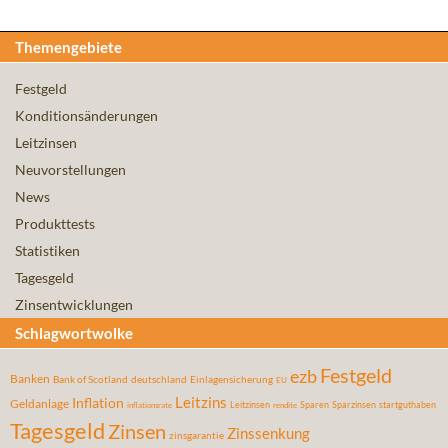
Themengebiete
Festgeld
Konditionsänderungen
Leitzinsen
Neuvorstellungen
News
Produkttests
Statistiken
Tagesgeld
Zinsentwicklungen
Schlagwortwolke
Festgeld
ezb
Banken
Bank of Scotland
deutschland
Einlagensicherung
EU
Leitzins
Inflation
Geldanlage
Leitzinsen
Sparen
Sparzinsen
startguthaben
inflationsrate
rendite
Tagesgeld
Zinsen
Zinssenkung
zinsgarantie