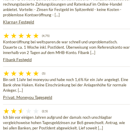
rechnungsbasierte Zahlungslösungen und Ratenkauf im Online-Handel
anbietet. Vorteile: - Zinsen für Festgeld im Spitzenfeld - keine Kosten -
problemlose Kontoeröffnung - [...]
Klarna+ Festgeld
(4,75)
Kontoeröffnung bei weltsparen.de war schnell und unproblematisch.
Dauerte ca. 1 Woche inkl. PostIdent. Überweisung vom Referenzkonto war
innerhalb von 2 Tagen auf dem MHB-Konto. Fibank [...]
Fibank Festgeld
(5)
Bin seit 1Jahr bei moneyou und habe noch 1,6% für ein Jahr angelegt. Eine
Bank ohne Haken. Keine Einschränkung bei der Anlagenhöhe für normale
Anleger. [...]
Privat: Moneyou Tagesgeld
(2,5)
Ich bin vor einigen Jahren aufgrund der damals noch unschlagbar
vergleichsweise hohen Tagesgeldzinsen zur BoS gewechselt. Antrag, wie
bei allen Banken, per PostIdent abgewickelt. Lief soweit [...]