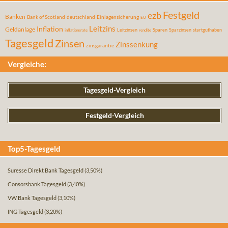
Festgeld
ezb
Banken
Bank of Scotland
deutschland
Einlagensicherung
EU
Leitzins
Inflation
Geldanlage
Leitzinsen
Sparen
Sparzinsen
startguthaben
inflationsrate
rendite
Tagesgeld
Zinsen
Zinssenkung
zinsgarantie
Vergleiche:
Tagesgeld-Vergleich
Festgeld-Vergleich
Top5-Tagesgeld
Suresse Direkt Bank Tagesgeld
(3,50%)
Consorsbank Tagesgeld
(3,40%)
VW Bank Tagesgeld
(3,10%)
ING Tagesgeld
(3,20%)