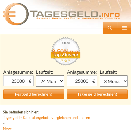
Suchen
Tagesgeld.info – Tagesgeldkonten vergleichen und Tagesgeld-Zinsen berechnen
Zum
Primäre
Inhalt
Menü
springen
3,50% p.a.
Anlagesumme:
Laufzeit:
Anlagesumme:
Laufzeit:
€
€
Sie befinden sich hier:
Tagesgeld - Kapitalangebote vergleichen und sparen
»
News