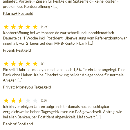
anbietet. Vorteile: - Zinsen für Festgeld im Spitzenfeld - keine Kosten -
problemlose Kontoeröffnung - [...]
Klarna+ Festgeld
(4,75)
Kontoeröffnung bei weltsparen.de war schnell und unproblematisch.
Dauerte ca. 1 Woche inkl. PostIdent. Überweisung vom Referenzkonto war
innerhalb von 2 Tagen auf dem MHB-Konto. Fibank [...]
Fibank Festgeld
(5)
Bin seit 1Jahr bei moneyou und habe noch 1,6% für ein Jahr angelegt. Eine
Bank ohne Haken. Keine Einschränkung bei der Anlagenhöhe für normale
Anleger. [...]
Privat: Moneyou Tagesgeld
(2,5)
Ich bin vor einigen Jahren aufgrund der damals noch unschlagbar
vergleichsweise hohen Tagesgeldzinsen zur BoS gewechselt. Antrag, wie
bei allen Banken, per PostIdent abgewickelt. Lief soweit [...]
Bank of Scotland