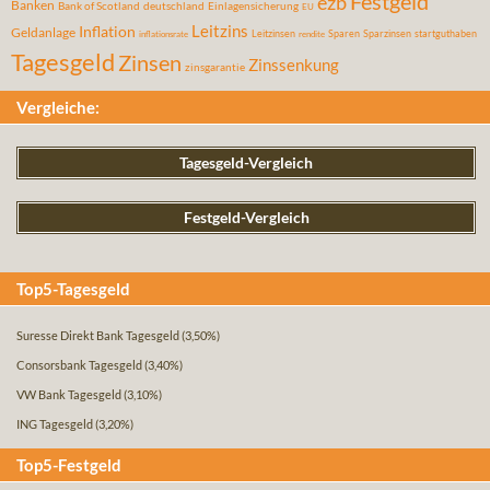
Festgeld
ezb
Banken
Bank of Scotland
deutschland
Einlagensicherung
EU
Leitzins
Inflation
Geldanlage
Leitzinsen
Sparen
Sparzinsen
startguthaben
inflationsrate
rendite
Tagesgeld
Zinsen
Zinssenkung
zinsgarantie
Vergleiche:
Tagesgeld-Vergleich
Festgeld-Vergleich
Top5-Tagesgeld
Suresse Direkt Bank Tagesgeld
(3,50%)
Consorsbank Tagesgeld
(3,40%)
VW Bank Tagesgeld
(3,10%)
ING Tagesgeld
(3,20%)
Top5-Festgeld