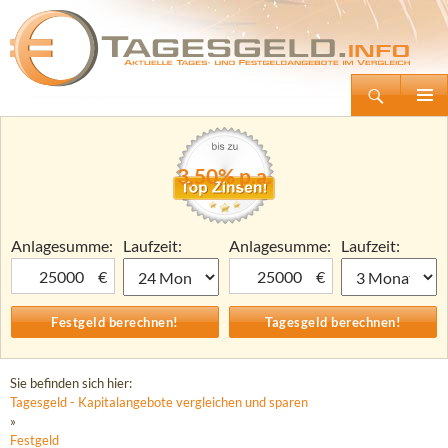
Suchen
Tagesgeld.info – Tagesgeldkonten vergleichen und Tagesgeld-Zinsen berechnen
Zum
Primäre
Inhalt
Menü
springen
3,50% p.a.
Anlagesumme:
Laufzeit:
Anlagesumme:
Laufzeit:
€
€
Sie befinden sich hier:
Tagesgeld - Kapitalangebote vergleichen und sparen
»
Festgeld