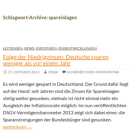
Schlagwort-Archive: spareinlagen
LEITZINSEN
,
NEWS
,
STATISTIKEN
,
ZINSENTWICKLUNGEN
Folge der Niedrigzinsen: Deutsche sparen
weniger als vor einem Jahr
25. OKTOBER 2013
3TASK
SCHREIBE EINEN KOMMENTAR
Es wird weniger gespart in Deutschland. Der Grund dafür liegt
auf der Hand: seit Jahren sind die Zinsen für Spareinlagen
stetig weiter gesunken, vielmals ist nicht einmal mehr ein
Ausgleich der Inflationsrate möglich. Im nun veröffentlichten
DSGV-Vermögensbarometer 2013 zeigt sich dabei eines: die
Sparanstrengungen der Bundesbürger sind gesunken.
Folge der Niedrigzinsen: Deutsche sparen weniger als vor einem
weiterlesen
→