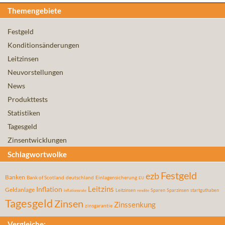
Themengebiete
Festgeld
Konditionsänderungen
Leitzinsen
Neuvorstellungen
News
Produkttests
Statistiken
Tagesgeld
Zinsentwicklungen
Schlagwortwolke
Festgeld
ezb
Banken
Bank of Scotland
deutschland
Einlagensicherung
EU
Leitzins
Inflation
Geldanlage
Leitzinsen
Sparen
Sparzinsen
startguthaben
inflationsrate
rendite
Tagesgeld
Zinsen
Zinssenkung
zinsgarantie
Vergleiche: