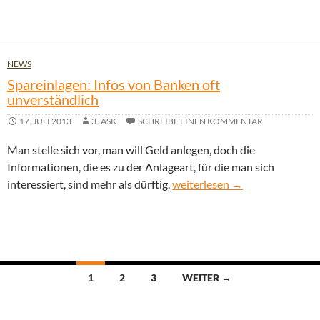
NEWS
Spareinlagen: Infos von Banken oft
unverständlich
17. JULI 2013
3TASK
SCHREIBE EINEN KOMMENTAR
Man stelle sich vor, man will Geld anlegen, doch die
Informationen, die es zu der Anlageart, für die man sich
Spareinlagen: Infos von Banke
interessiert, sind mehr als dürftig.
weiterlesen
→
Beitragsnavigation
1
2
3
WEITER →