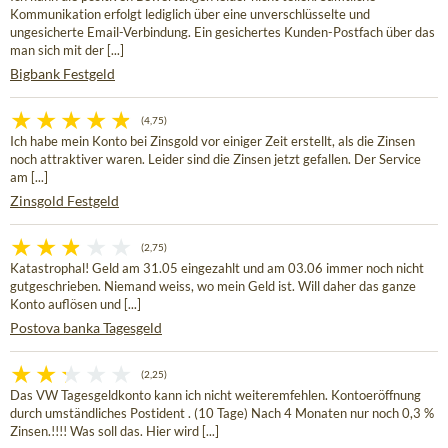
Kommunikation erfolgt lediglich über eine unverschlüsselte und
ungesicherte Email-Verbindung. Ein gesichertes Kunden-Postfach über das
man sich mit der [...]
Bigbank Festgeld
(4,75)
Ich habe mein Konto bei Zinsgold vor einiger Zeit erstellt, als die Zinsen
noch attraktiver waren. Leider sind die Zinsen jetzt gefallen. Der Service
am [...]
Zinsgold Festgeld
(2,75)
Katastrophal! Geld am 31.05 eingezahlt und am 03.06 immer noch nicht
gutgeschrieben. Niemand weiss, wo mein Geld ist. Will daher das ganze
Konto auflösen und [...]
Postova banka Tagesgeld
(2,25)
Das VW Tagesgeldkonto kann ich nicht weiteremfehlen. Kontoeröffnung
durch umständliches Postident . (10 Tage) Nach 4 Monaten nur noch 0,3 %
Zinsen.!!!! Was soll das. Hier wird [...]