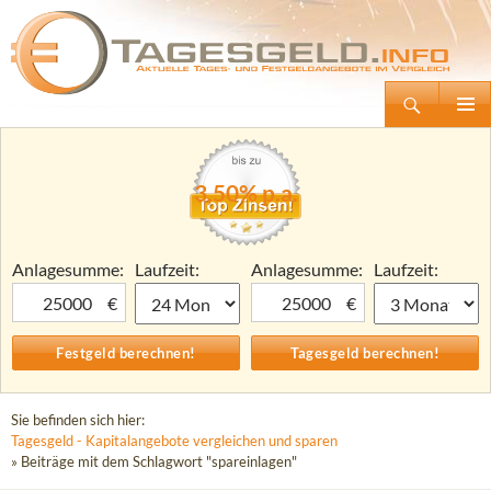
Suchen
Tagesgeld.info – Tagesgeldkonten vergleichen und Tagesgeld-Zinsen berechnen
Zum
Primäre
Inhalt
Menü
springen
3,50% p.a.
Anlagesumme:
Laufzeit:
Anlagesumme:
Laufzeit:
€
€
Sie befinden sich hier:
Tagesgeld - Kapitalangebote vergleichen und sparen
» Beiträge mit dem Schlagwort "spareinlagen"