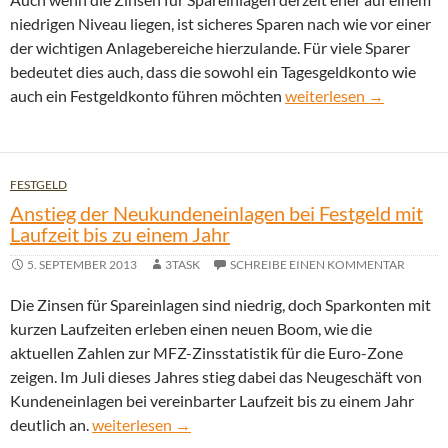
niedrigen Niveau liegen, ist sicheres Sparen nach wie vor einer
der wichtigen Anlagebereiche hierzulande. Für viele Sparer
bedeutet dies auch, dass die sowohl ein Tagesgeldkonto wie
Tagesgeldkonto und Fest
auch ein Festgeldkonto führen möchten
weiterlesen
→
FESTGELD
Anstieg der Neukundeneinlagen bei Festgeld mit
Laufzeit bis zu einem Jahr
5. SEPTEMBER 2013
3TASK
SCHREIBE EINEN KOMMENTAR
Die Zinsen für Spareinlagen sind niedrig, doch Sparkonten mit
kurzen Laufzeiten erleben einen neuen Boom, wie die
aktuellen Zahlen zur MFZ-Zinsstatistik für die Euro-Zone
zeigen. Im Juli dieses Jahres stieg dabei das Neugeschäft von
Kundeneinlagen bei vereinbarter Laufzeit bis zu einem Jahr
Anstieg der Neukundeneinlagen bei Festgeld mit Lauf
deutlich an.
weiterlesen
→