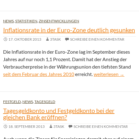
NEWS
,
STATISTIKEN
,
ZINSENTWICKLUNGEN
Inflationsrate in der Euro-Zone deutlich gesunken
17. OKTOBER 2013
3TASK
SCHREIBE EINEN KOMMENTAR
Die Inflationsrate in der Euro-Zone lag im September dieses
Jahres auf nur noch 1,1 Prozent. Damit hat der Anstieg der
Verbraucherpreise in der Währungsunion den tiefsten Stand
Inflationsrate in der
seit dem Februar des Jahres 2010
erreicht.
weiterlesen
→
FESTGELD
,
NEWS
,
TAGESGELD
Tagesgeldkonto und Festgeldkonto bei der
gleichen Bank eröffnen?
18. SEPTEMBER 2013
3TASK
SCHREIBE EINEN KOMMENTAR
Auch wenn die Zinsen für Spareinlagen derzeit eher auf einem