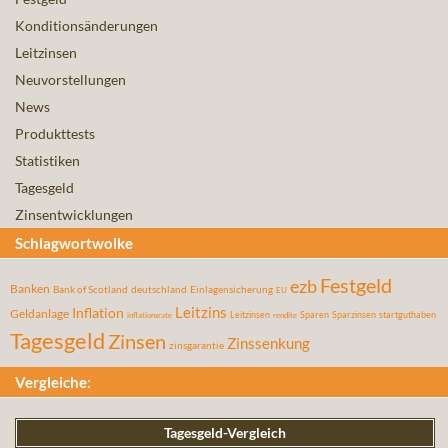
Konditionsänderungen
Leitzinsen
Neuvorstellungen
News
Produkttests
Statistiken
Tagesgeld
Zinsentwicklungen
Schlagwortwolke
Festgeld
ezb
Banken
Bank of Scotland
deutschland
Einlagensicherung
EU
Leitzins
Inflation
Geldanlage
Leitzinsen
Sparen
Sparzinsen
startguthaben
inflationsrate
rendite
Tagesgeld
Zinsen
Zinssenkung
zinsgarantie
Vergleiche:
Tagesgeld-Vergleich