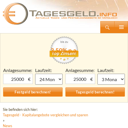
Suchen
Tagesgeld.info – Tagesgeldkonten vergleichen und Tagesgeld-Zinsen berechnen
Zum
Primäre
Inhalt
Menü
springen
3,50% p.a.
Anlagesumme:
Laufzeit:
Anlagesumme:
Laufzeit:
€
€
Sie befinden sich hier:
Tagesgeld - Kapitalangebote vergleichen und sparen
»
News