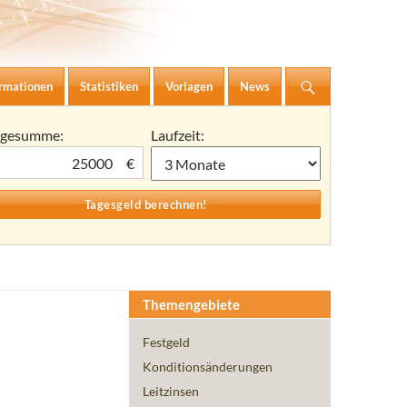
ormationen
Statistiken
Vorlagen
News
agesumme:
Laufzeit:
€
Themengebiete
Festgeld
Konditionsänderungen
Leitzinsen