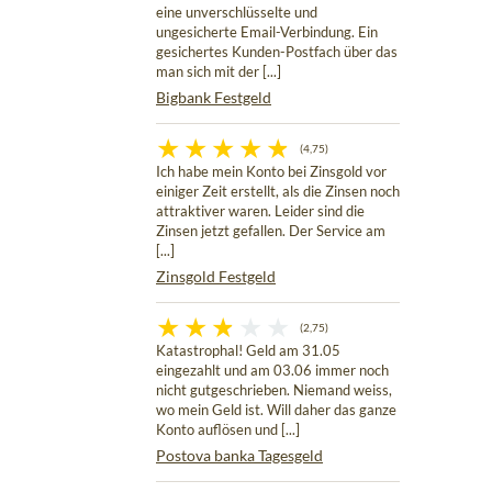
eine unverschlüsselte und
ungesicherte Email-Verbindung. Ein
gesichertes Kunden-Postfach über das
man sich mit der [...]
Bigbank Festgeld
(4,75)
Ich habe mein Konto bei Zinsgold vor
einiger Zeit erstellt, als die Zinsen noch
attraktiver waren. Leider sind die
Zinsen jetzt gefallen. Der Service am
[...]
Zinsgold Festgeld
(2,75)
Katastrophal! Geld am 31.05
eingezahlt und am 03.06 immer noch
nicht gutgeschrieben. Niemand weiss,
wo mein Geld ist. Will daher das ganze
Konto auflösen und [...]
Postova banka Tagesgeld