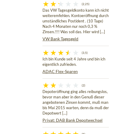
(2,25)
Das VW Tagesgeldkonto kann ich nicht
weiteremfehlen. Kontoeröffnung durch
umständliches Postident . (10 Tage)
Nach 4 Monaten nur noch 0,3 %
Zinsen.!!!! Was soll das. Hier wird [...]
VW Bank Tagesgeld
(3,5)
Ich bin Kunde seit 4 Jahre und bin ich
eigentlich zufrieden.
ADAC Flex-Sparen
(2)
Depoteröffnung ging alles reibungslos,
bevor man aber in den Genuß dieser
angebotenen Zinsen kommt, muß man
bis Mai 2015 warten, denn da muß der
Depotwert [...]
Privat: DAB Bank Depotwechsel