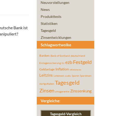
Neuvorstellungen
News
Produkttests
Statistiken
eutsche Bank ist
Tagesgeld
nipuliert?
Zinsentwicklungen
Schlagwortwolke
Banken
Bank of Scotland
deutschland
Festgeld
ezb
Einlagensicherung
EU
Inflation
Geldanlage
inflationsrate
Leitzins
Leitzinsen
Sparen
Sparzinsen
rendite
Tagesgeld
startguthaben
Zinsen
Zinssenkung
zinsgarantie
Vergleiche:
Tagesgeld-Vergleich