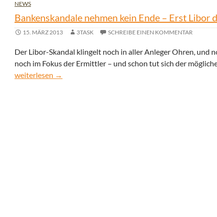
NEWS
Bankenskandale nehmen kein Ende – Erst Libor 
15. MÄRZ 2013
3TASK
SCHREIBE EINEN KOMMENTAR
Der Libor-Skandal klingelt noch in aller Anleger Ohren, und 
noch im Fokus der Ermittler – und schon tut sich der möglic
Bankenskandale nehmen kein Ende – Erst Libor dann Gold?
weiterlesen
→