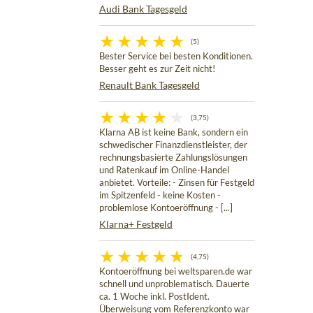
Audi Bank Tagesgeld
(5)
Bester Service bei besten Konditionen.
Besser geht es zur Zeit nicht!
Renault Bank Tagesgeld
(3,75)
Klarna AB ist keine Bank, sondern ein
schwedischer Finanzdienstleister, der
rechnungsbasierte Zahlungslösungen
und Ratenkauf im Online-Handel
anbietet. Vorteile: - Zinsen für Festgeld
im Spitzenfeld - keine Kosten -
problemlose Kontoeröffnung - [...]
Klarna+ Festgeld
(4,75)
Kontoeröffnung bei weltsparen.de war
schnell und unproblematisch. Dauerte
ca. 1 Woche inkl. PostIdent.
Überweisung vom Referenzkonto war