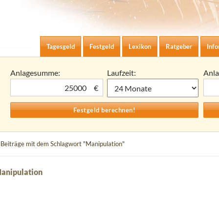
Zum Inhalt springen
agesgeld-Zinsen berechnen
Tagesgeld
Festgeld
Lexikon
Ratgeber
Inf
Anlagesumme:
Laufzeit:
Anl
€
 Beiträge mit dem Schlagwort "Manipulation"
Manipulation