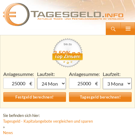
Suchen
Tagesgeld.info – Tagesgeldkonten vergleichen und Tagesgeld-Zinsen berechnen
Zum
Primäre
Inhalt
Menü
springen
3,50% p.a.
Anlagesumme:
Laufzeit:
Anlagesumme:
Laufzeit:
€
€
Sie befinden sich hier:
Tagesgeld - Kapitalangebote vergleichen und sparen
»
News