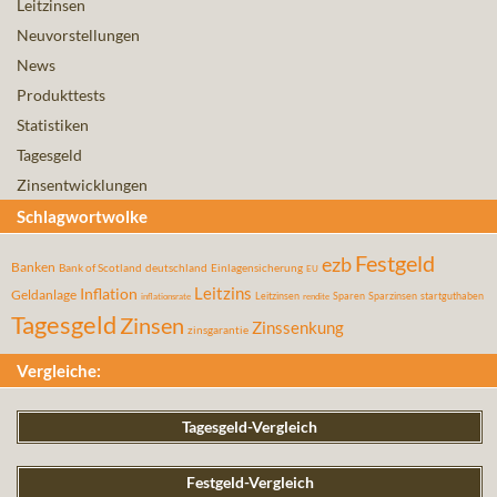
Leitzinsen
Neuvorstellungen
News
Produkttests
Statistiken
Tagesgeld
Zinsentwicklungen
Schlagwortwolke
Festgeld
ezb
Banken
Bank of Scotland
deutschland
Einlagensicherung
EU
Leitzins
Inflation
Geldanlage
Leitzinsen
Sparen
Sparzinsen
startguthaben
inflationsrate
rendite
Tagesgeld
Zinsen
Zinssenkung
zinsgarantie
Vergleiche:
Tagesgeld-Vergleich
Festgeld-Vergleich