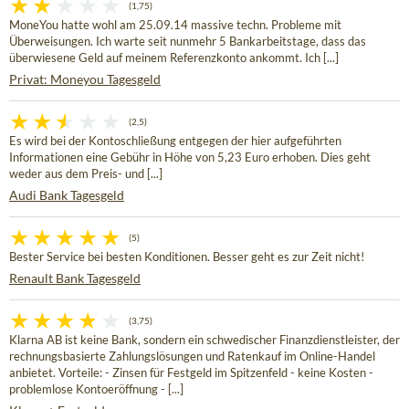
(1,75)
MoneYou hatte wohl am 25.09.14 massive techn. Probleme mit
Überweisungen. Ich warte seit nunmehr 5 Bankarbeitstage, dass das
überwiesene Geld auf meinem Referenzkonto ankommt. Ich [...]
Privat: Moneyou Tagesgeld
(2,5)
Es wird bei der Kontoschließung entgegen der hier aufgeführten
Informationen eine Gebühr in Höhe von 5,23 Euro erhoben. Dies geht
weder aus dem Preis- und [...]
Audi Bank Tagesgeld
(5)
Bester Service bei besten Konditionen. Besser geht es zur Zeit nicht!
Renault Bank Tagesgeld
(3,75)
Klarna AB ist keine Bank, sondern ein schwedischer Finanzdienstleister, der
rechnungsbasierte Zahlungslösungen und Ratenkauf im Online-Handel
anbietet. Vorteile: - Zinsen für Festgeld im Spitzenfeld - keine Kosten -
problemlose Kontoeröffnung - [...]