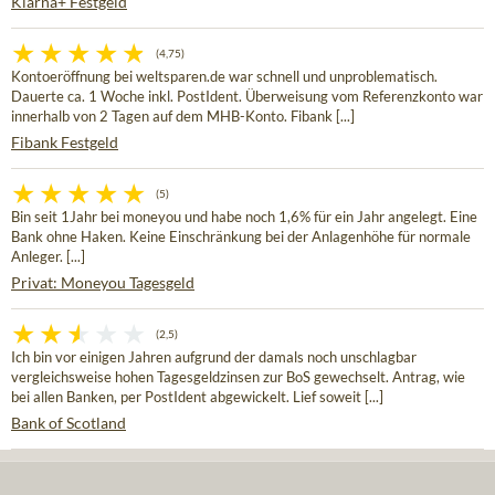
Klarna+ Festgeld
(4,75)
Kontoeröffnung bei weltsparen.de war schnell und unproblematisch.
Dauerte ca. 1 Woche inkl. PostIdent. Überweisung vom Referenzkonto war
innerhalb von 2 Tagen auf dem MHB-Konto. Fibank [...]
Fibank Festgeld
(5)
Bin seit 1Jahr bei moneyou und habe noch 1,6% für ein Jahr angelegt. Eine
Bank ohne Haken. Keine Einschränkung bei der Anlagenhöhe für normale
Anleger. [...]
Privat: Moneyou Tagesgeld
(2,5)
Ich bin vor einigen Jahren aufgrund der damals noch unschlagbar
vergleichsweise hohen Tagesgeldzinsen zur BoS gewechselt. Antrag, wie
bei allen Banken, per PostIdent abgewickelt. Lief soweit [...]
Bank of Scotland