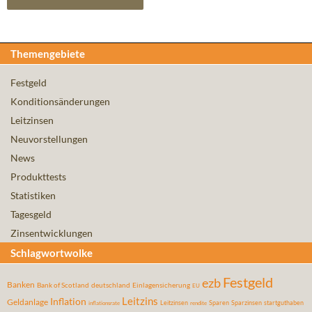
Themengebiete
Festgeld
Konditionsänderungen
Leitzinsen
Neuvorstellungen
News
Produkttests
Statistiken
Tagesgeld
Zinsentwicklungen
Schlagwortwolke
Festgeld
ezb
Banken
Bank of Scotland
deutschland
Einlagensicherung
EU
Leitzins
Inflation
Geldanlage
Leitzinsen
Sparen
Sparzinsen
startguthaben
inflationsrate
rendite