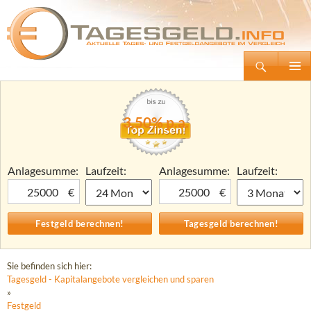
Suchen
Tagesgeld.info – Tagesgeldkonten vergleichen und Tagesgeld-Zinsen berechnen
Zum
Primäre
Inhalt
Menü
springen
3,50% p.a.
Anlagesumme:
Laufzeit:
Anlagesumme:
Laufzeit:
€
€
Sie befinden sich hier:
Tagesgeld - Kapitalangebote vergleichen und sparen
»
Festgeld