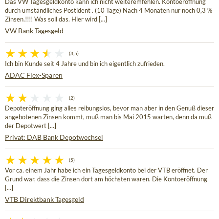
Das VW Tagesgeldkonto kann ich nicht weiteremfehlen. Kontoeröffnung
durch umständliches Postident . (10 Tage) Nach 4 Monaten nur noch 0,3 %
Zinsen.!!!! Was soll das. Hier wird [...]
VW Bank Tagesgeld
(3,5)
Ich bin Kunde seit 4 Jahre und bin ich eigentlich zufrieden.
ADAC Flex-Sparen
(2)
Depoteröffnung ging alles reibungslos, bevor man aber in den Genuß dieser
angebotenen Zinsen kommt, muß man bis Mai 2015 warten, denn da muß
der Depotwert [...]
Privat: DAB Bank Depotwechsel
(5)
Vor ca. einem Jahr habe ich ein Tagesgeldkonto bei der VTB eröffnet. Der
Grund war, dass die Zinsen dort am höchsten waren. Die Kontoeröffnung
[...]
VTB Direktbank Tagesgeld