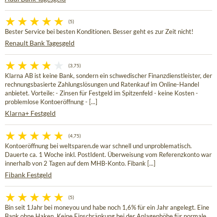
(5)
Bester Service bei besten Konditionen. Besser geht es zur Zeit nicht!
Renault Bank Tagesgeld
(3,75)
Klarna AB ist keine Bank, sondern ein schwedischer Finanzdienstleister, der
rechnungsbasierte Zahlungslösungen und Ratenkauf im Online-Handel
anbietet. Vorteile: - Zinsen für Festgeld im Spitzenfeld - keine Kosten -
problemlose Kontoeröffnung - [...]
Klarna+ Festgeld
(4,75)
Kontoeröffnung bei weltsparen.de war schnell und unproblematisch.
Dauerte ca. 1 Woche inkl. PostIdent. Überweisung vom Referenzkonto war
innerhalb von 2 Tagen auf dem MHB-Konto. Fibank [...]
Fibank Festgeld
(5)
Bin seit 1Jahr bei moneyou und habe noch 1,6% für ein Jahr angelegt. Eine
Bank ohne Haken. Keine Einschränkung bei der Anlagenhöhe für normale