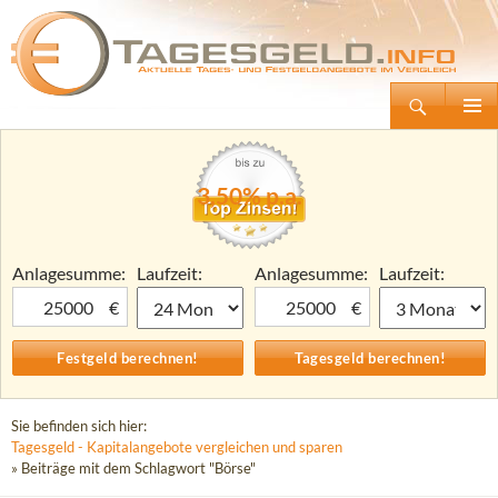
Suchen
Tagesgeld.info – Tagesgeldkonten vergleichen und Tagesgeld-Zinsen berechnen
Zum
Primäre
Inhalt
Menü
springen
3,50% p.a.
Anlagesumme:
Laufzeit:
Anlagesumme:
Laufzeit:
€
€
Sie befinden sich hier:
Tagesgeld - Kapitalangebote vergleichen und sparen
» Beiträge mit dem Schlagwort "Börse"