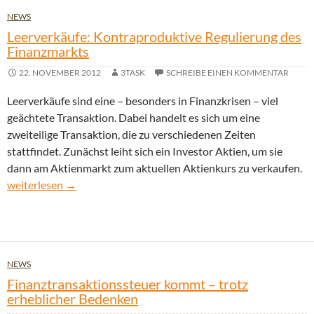
NEWS
Leerverkäufe: Kontraproduktive Regulierung des
Finanzmarkts
22. NOVEMBER 2012
3TASK
SCHREIBE EINEN KOMMENTAR
Leerverkäufe sind eine – besonders in Finanzkrisen – viel
geächtete Transaktion. Dabei handelt es sich um eine
zweiteilige Transaktion, die zu verschiedenen Zeiten
stattfindet. Zunächst leiht sich ein Investor Aktien, um sie
dann am Aktienmarkt zum aktuellen Aktienkurs zu verkaufen.
Leerverkäufe: Kontraproduktive Regulierung des Finanzmarkts
weiterlesen
→
NEWS
Finanztransaktionssteuer kommt – trotz
erheblicher Bedenken