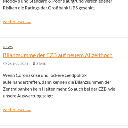
Moody’s und Standard & Poor’s aufgrund verschiedener
Risiken die Ratings der Großbank UBS gesenkt.
Credit Suisse Übernahme: Ratingagenturen stufen UBS herab
weiterlesen
→
NEWS
Bilanzsumme der EZB auf neuem Allzeithoch
26. MAI 2021
3TASK
Wenn Coronakrise und lockere Geldpolitik
aufeinandertreffen, dann kennen die Bilanzsummen der
Zentralbanken kein Halten mehr. So auch bei der EZB, wie
unsere Auswertung zeigt:
Bilanzsumme der EZB auf neuem Allzeithoch
weiterlesen
→