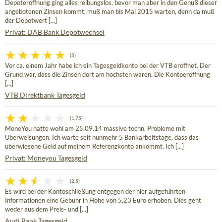
Depoteröffnung ging alles reibungslos, bevor man aber in den Genuß dieser
angebotenen Zinsen kommt, muß man bis Mai 2015 warten, denn da muß
der Depotwert [...]
Privat: DAB Bank Depotwechsel
(5)
Vor ca. einem Jahr habe ich ein Tagesgeldkonto bei der VTB eröffnet. Der
Grund war, dass die Zinsen dort am höchsten waren. Die Kontoeröffnung
[...]
VTB Direktbank Tagesgeld
(1,75)
MoneYou hatte wohl am 25.09.14 massive techn. Probleme mit
Überweisungen. Ich warte seit nunmehr 5 Bankarbeitstage, dass das
überwiesene Geld auf meinem Referenzkonto ankommt. Ich [...]
Privat: Moneyou Tagesgeld
(2,5)
Es wird bei der Kontoschließung entgegen der hier aufgeführten
Informationen eine Gebühr in Höhe von 5,23 Euro erhoben. Dies geht
weder aus dem Preis- und [...]
Audi Bank Tagesgeld