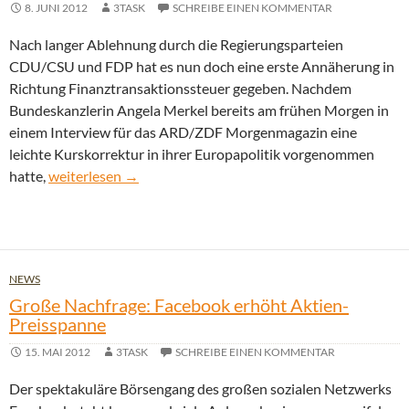
8. JUNI 2012
3TASK
SCHREIBE EINEN KOMMENTAR
Nach langer Ablehnung durch die Regierungsparteien
CDU/CSU und FDP hat es nun doch eine erste Annäherung in
Richtung Finanztransaktionssteuer gegeben. Nachdem
Bundeskanzlerin Angela Merkel bereits am frühen Morgen in
einem Interview für das ARD/ZDF Morgenmagazin eine
leichte Kurskorrektur in ihrer Europapolitik vorgenommen
Finanztransaktionssteuer kommt – trotz erheblicher Bed
hatte,
weiterlesen
→
NEWS
Große Nachfrage: Facebook erhöht Aktien-
Preisspanne
15. MAI 2012
3TASK
SCHREIBE EINEN KOMMENTAR
Der spektakuläre Börsengang des großen sozialen Netzwerks