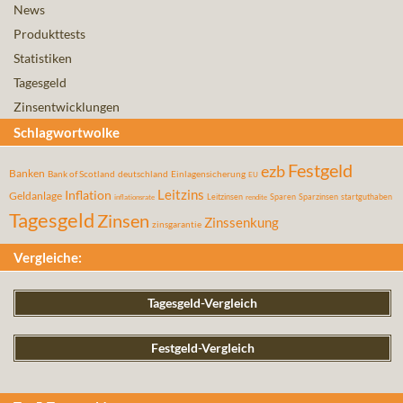
News
Produkttests
Statistiken
Tagesgeld
Zinsentwicklungen
Schlagwortwolke
Festgeld
ezb
Banken
Bank of Scotland
deutschland
Einlagensicherung
EU
Leitzins
Inflation
Geldanlage
Leitzinsen
Sparen
Sparzinsen
startguthaben
inflationsrate
rendite
Tagesgeld
Zinsen
Zinssenkung
zinsgarantie
Vergleiche:
Tagesgeld-Vergleich
Festgeld-Vergleich