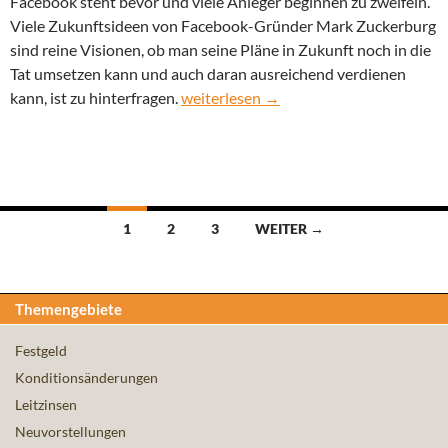
Facebook steht bevor und viele Anleger beginnen zu zweifeln.
Viele Zukunftsideen von Facebook-Gründer Mark Zuckerburg
sind reine Visionen, ob man seine Pläne in Zukunft noch in die
Tat umsetzen kann und auch daran ausreichend verdienen
Große Nachfrage: Facebook erhöht Ak
kann, ist zu hinterfragen.
weiterlesen
→
Beitragsnavigation
1
2
3
WEITER →
Themengebiete
Festgeld
Konditionsänderungen
Leitzinsen
Neuvorstellungen