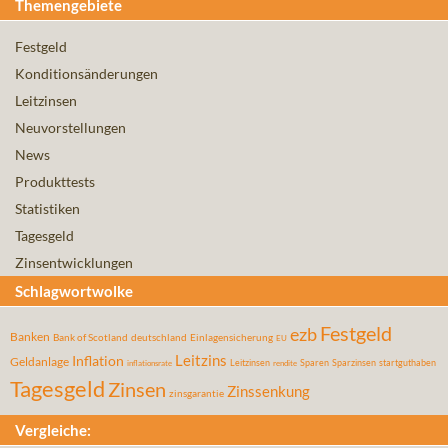
Themengebiete
Festgeld
Konditionsänderungen
Leitzinsen
Neuvorstellungen
News
Produkttests
Statistiken
Tagesgeld
Zinsentwicklungen
Schlagwortwolke
Festgeld
ezb
Banken
Bank of Scotland
deutschland
Einlagensicherung
EU
Leitzins
Inflation
Geldanlage
Leitzinsen
Sparen
Sparzinsen
startguthaben
inflationsrate
rendite
Tagesgeld
Zinsen
Zinssenkung
zinsgarantie
Vergleiche: