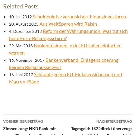
Related Posts
Schuldenkrise verunsichert Finanzinvestoren
10. Juli 2012
Aus WeltSparen wird Raisin
20. August 2025
Reform der Währungsunion: Was tut sich
4. Dezember 2018
beim Euro-Rettungsschirm?
Bankenfusionen in der EU sollen einfacher
29. Mai 2018
werden
Bankenverband: Einlagensicherung
16. November 2017
keinem Risiko aussetzen!
Schäuble gegen EU-Einlagensicherung und
16. Juni 2017
Macron-Pläne
Beitrags-
VORHERIGER BEITRAG
NÄCHSTER BEITRAG
Navigation
Zinssenkung: HKB Bank mit
Tagesgeld: 1822direkt überzeugt