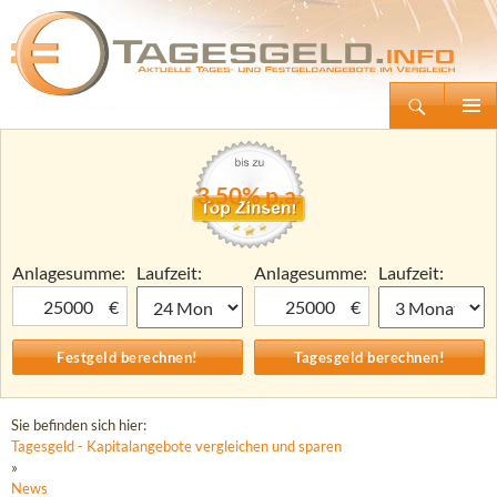
Suchen
Tagesgeld.info – Tagesgeldkonten vergleichen und Tagesgeld-Zinsen berechnen
Zum
Primäre
Inhalt
Menü
springen
3,50% p.a.
Anlagesumme:
Laufzeit:
Anlagesumme:
Laufzeit:
€
€
Sie befinden sich hier:
Tagesgeld - Kapitalangebote vergleichen und sparen
»
News