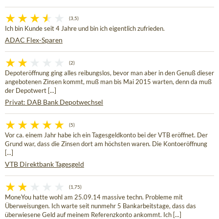
(3,5)
Ich bin Kunde seit 4 Jahre und bin ich eigentlich zufrieden.
ADAC Flex-Sparen
(2)
Depoteröffnung ging alles reibungslos, bevor man aber in den Genuß dieser
angebotenen Zinsen kommt, muß man bis Mai 2015 warten, denn da muß
der Depotwert [...]
Privat: DAB Bank Depotwechsel
(5)
Vor ca. einem Jahr habe ich ein Tagesgeldkonto bei der VTB eröffnet. Der
Grund war, dass die Zinsen dort am höchsten waren. Die Kontoeröffnung
[...]
VTB Direktbank Tagesgeld
(1,75)
MoneYou hatte wohl am 25.09.14 massive techn. Probleme mit
Überweisungen. Ich warte seit nunmehr 5 Bankarbeitstage, dass das
überwiesene Geld auf meinem Referenzkonto ankommt. Ich [...]