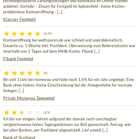
rechnungsbasierte Zahlungslösungen und Ratenkauf im Online-Handel
anbietet. Vorteile: - Zinsen für Festgeld im Spitzenfeld - keine Kosten -
problemlose Kontoeröffnung - [...]
Klarna+ Festgeld
(4,75)
Kontoeröffnung bei weltsparen.de war schnell und unproblematisch.
Dauerte ca. 1 Woche inkl. PostIdent. Überweisung vom Referenzkonto war
innerhalb von 2 Tagen auf dem MHB-Konto. Fibank [...]
Fibank Festgeld
(5)
Bin seit 1Jahr bei moneyou und habe noch 1,6% für ein Jahr angelegt. Eine
Bank ohne Haken. Keine Einschränkung bei der Anlagenhöhe für normale
Anleger. [...]
Privat: Moneyou Tagesgeld
(2,5)
Ich bin vor einigen Jahren aufgrund der damals noch unschlagbar
vergleichsweise hohen Tagesgeldzinsen zur BoS gewechselt. Antrag, wie
bei allen Banken, per PostIdent abgewickelt. Lief soweit [...]
Bank of Scotland