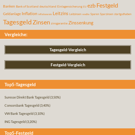
Festgeld
ezb
Banken
Bank of Scotland
deutschland
Einlagensicherung
EU
Leitzins
Inflation
Geldanlage
Leitzinsen
Sparen
Sparzinsen
startguthaben
inflationsrate
rendite
Tagesgeld
Zinsen
Zinssenkung
zinsgarantie
Vergleiche:
Tagesgeld-Vergleich
Festgeld-Vergleich
Top5-Tagesgeld
Suresse Direkt Bank Tagesgeld
(3,50%)
Consorsbank Tagesgeld
(3,40%)
VW Bank Tagesgeld
(3,10%)
ING Tagesgeld
(3,20%)
Top5-Festgeld