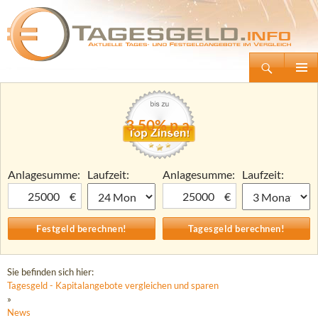
Suchen
Tagesgeld.info – Tagesgeldkonten vergleichen und Tagesgeld-Zinsen berechnen
Zum
Primäre
Inhalt
Menü
springen
3,50% p.a.
Anlagesumme:
Laufzeit:
Anlagesumme:
Laufzeit:
€
€
Sie befinden sich hier:
Tagesgeld - Kapitalangebote vergleichen und sparen
»
News