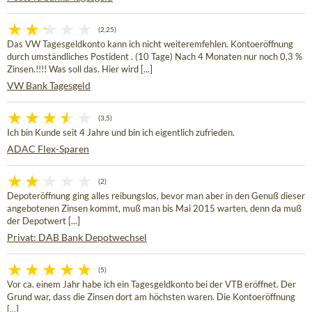
(2,25)
Das VW Tagesgeldkonto kann ich nicht weiteremfehlen. Kontoeröffnung
durch umständliches Postident . (10 Tage) Nach 4 Monaten nur noch 0,3 %
Zinsen.!!!! Was soll das. Hier wird [...]
VW Bank Tagesgeld
(3,5)
Ich bin Kunde seit 4 Jahre und bin ich eigentlich zufrieden.
ADAC Flex-Sparen
(2)
Depoteröffnung ging alles reibungslos, bevor man aber in den Genuß dieser
angebotenen Zinsen kommt, muß man bis Mai 2015 warten, denn da muß
der Depotwert [...]
Privat: DAB Bank Depotwechsel
(5)
Vor ca. einem Jahr habe ich ein Tagesgeldkonto bei der VTB eröffnet. Der
Grund war, dass die Zinsen dort am höchsten waren. Die Kontoeröffnung
[...]