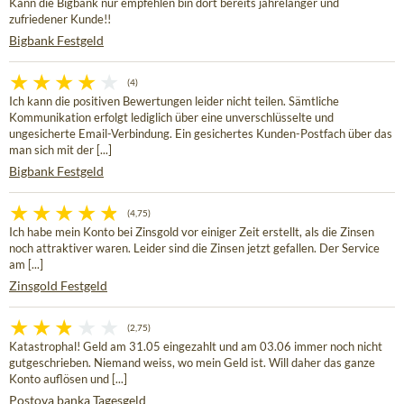
Kann die Bigbank nur empfehlen bin dort bereits jahrelanger und
zufriedener Kunde!!
Bigbank Festgeld
(4)
Ich kann die positiven Bewertungen leider nicht teilen. Sämtliche
Kommunikation erfolgt lediglich über eine unverschlüsselte und
ungesicherte Email-Verbindung. Ein gesichertes Kunden-Postfach über das
man sich mit der [...]
Bigbank Festgeld
(4,75)
Ich habe mein Konto bei Zinsgold vor einiger Zeit erstellt, als die Zinsen
noch attraktiver waren. Leider sind die Zinsen jetzt gefallen. Der Service
am [...]
Zinsgold Festgeld
(2,75)
Katastrophal! Geld am 31.05 eingezahlt und am 03.06 immer noch nicht
gutgeschrieben. Niemand weiss, wo mein Geld ist. Will daher das ganze
Konto auflösen und [...]
Postova banka Tagesgeld