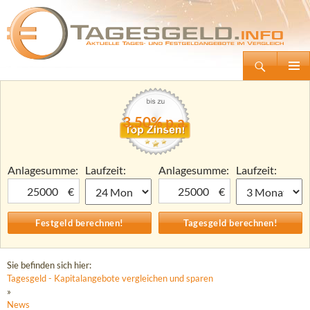
Suchen
Tagesgeld.info – Tagesgeldkonten vergleichen und Tagesgeld-Zinsen berechnen
Zum
Primäre
Inhalt
Menü
springen
3,50% p.a.
Anlagesumme:
Laufzeit:
Anlagesumme:
Laufzeit:
€
€
Sie befinden sich hier:
Tagesgeld - Kapitalangebote vergleichen und sparen
»
News