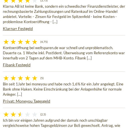
(3,75)
Klarna AB ist keine Bank, sondern ein schwedischer Finanzdienstleister, der
rechnungsbasierte Zahlungslösungen und Ratenkauf im Online-Handel
anbietet. Vorteile: - Zinsen für Festgeld im Spitzenfeld - keine Kosten -
problemlose Kontoeröffnung - [...]
Klarna+ Festgeld
(4,75)
Kontoeröffnung bei weltsparen.de war schnell und unproblematisch.
Dauerte ca. 1 Woche inkl. PostIdent. Überweisung vom Referenzkonto war
innerhalb von 2 Tagen auf dem MHB-Konto. Fibank [...]
Fibank Festgeld
(5)
Bin seit 1Jahr bei moneyou und habe noch 1,6% für ein Jahr angelegt. Eine
Bank ohne Haken. Keine Einschränkung bei der Anlagenhöhe für normale
Anleger. [...]
Privat: Moneyou Tagesgeld
(2,5)
Ich bin vor einigen Jahren aufgrund der damals noch unschlagbar
vergleichsweise hohen Tagesgeldzinsen zur BoS gewechselt. Antrag, wie