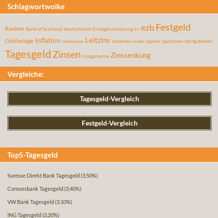
Schlagwortwolke
Festgeld
ezb
Banken
Bank of Scotland
deutschland
Einlagensicherung
EU
Leitzins
Inflation
Geldanlage
Leitzinsen
Sparen
Sparzinsen
startguthaben
inflationsrate
rendite
Tagesgeld
Zinsen
Zinssenkung
zinsgarantie
Vergleiche:
Tagesgeld-Vergleich
Festgeld-Vergleich
Top5-Tagesgeld
Suresse Direkt Bank Tagesgeld
(3,50%)
Consorsbank Tagesgeld
(3,40%)
VW Bank Tagesgeld
(3,10%)
ING Tagesgeld
(3,20%)