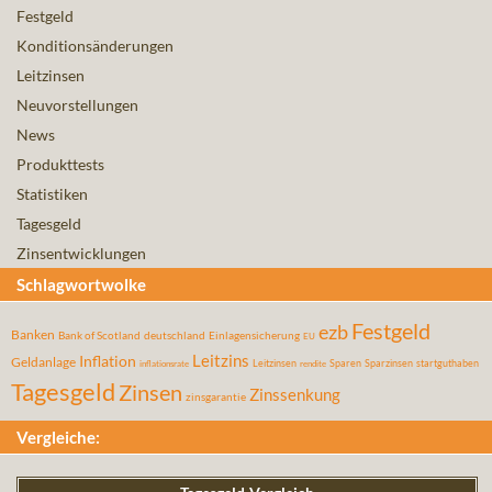
Festgeld
Konditionsänderungen
Leitzinsen
Neuvorstellungen
News
Produkttests
Statistiken
Tagesgeld
Zinsentwicklungen
Schlagwortwolke
Festgeld
ezb
Banken
Bank of Scotland
deutschland
Einlagensicherung
EU
Leitzins
Inflation
Geldanlage
Leitzinsen
Sparen
Sparzinsen
startguthaben
inflationsrate
rendite
Tagesgeld
Zinsen
Zinssenkung
zinsgarantie
Vergleiche: