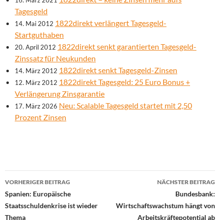
16. März 2021
Tagesgeld
1822direkt verlängert Tagesgeld-
14. Mai 2012
Startguthaben
1822direkt senkt garantierten Tagesgeld-
20. April 2012
Zinssatz für Neukunden
1822direkt senkt Tagesgeld-Zinsen
14. März 2012
1822direkt Tagesgeld: 25 Euro Bonus +
12. März 2012
Verlängerung Zinsgarantie
Neu: Scalable Tagesgeld startet mit 2,50
17. März 2026
Prozent Zinsen
Beitrags-
VORHERIGER BEITRAG
NÄCHSTER BEITRAG
Navigation
Spanien: Europäische
Bundesbank:
Staatsschuldenkrise ist wieder
Wirtschaftswachstum hängt von
Thema
Arbeitskräftepotential ab