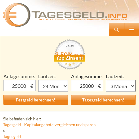
Suchen
Tagesgeld.info – Tagesgeldkonten vergleichen und Tagesgeld-Zinsen berechnen
Zum
Primäre
Inhalt
Menü
springen
3,50% p.a.
Anlagesumme:
Laufzeit:
Anlagesumme:
Laufzeit:
€
€
Sie befinden sich hier:
Tagesgeld - Kapitalangebote vergleichen und sparen
»
Tagesgeld