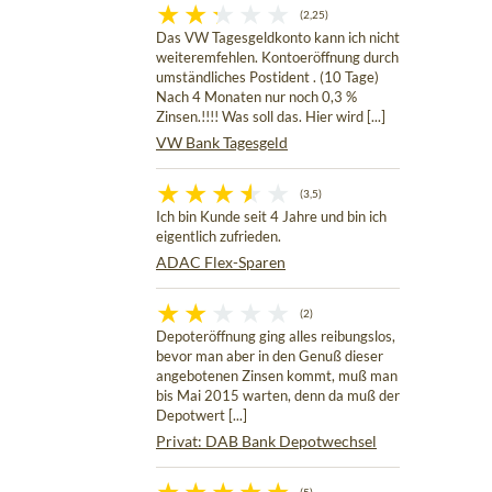
(2,25)
Das VW Tagesgeldkonto kann ich nicht
weiteremfehlen. Kontoeröffnung durch
umständliches Postident . (10 Tage)
Nach 4 Monaten nur noch 0,3 %
Zinsen.!!!! Was soll das. Hier wird [...]
VW Bank Tagesgeld
(3,5)
Ich bin Kunde seit 4 Jahre und bin ich
eigentlich zufrieden.
ADAC Flex-Sparen
(2)
Depoteröffnung ging alles reibungslos,
bevor man aber in den Genuß dieser
angebotenen Zinsen kommt, muß man
bis Mai 2015 warten, denn da muß der
Depotwert [...]
Privat: DAB Bank Depotwechsel