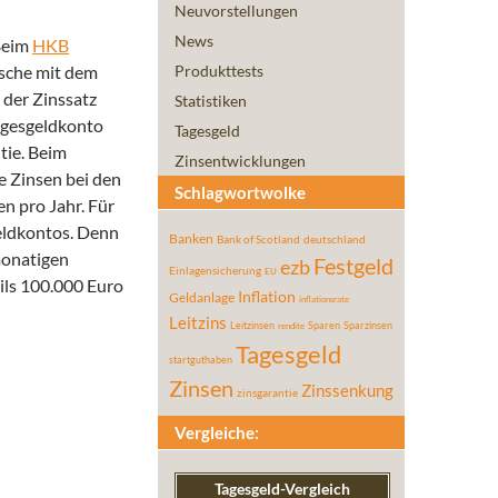
Neuvorstellungen
News
 Beim
HKB
ische mit dem
Produkttests
 der Zinssatz
Statistiken
Tagesgeldkonto
Tagesgeld
tie. Beim
Zinsentwicklungen
ie Zinsen bei den
Schlagwortwolke
en pro Jahr. Für
geldkontos. Denn
Banken
Bank of Scotland
deutschland
monatigen
Festgeld
ezb
Einlagensicherung
EU
eils 100.000 Euro
Inflation
Geldanlage
inflationsrate
Leitzins
Leitzinsen
Sparen
Sparzinsen
rendite
Tagesgeld
startguthaben
Zinsen
Zinssenkung
zinsgarantie
Vergleiche:
Tagesgeld-Vergleich