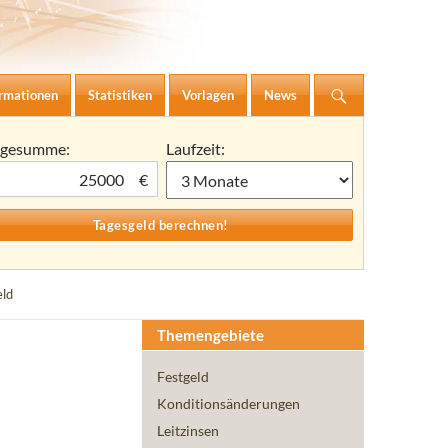
ormationen
Statistiken
Vorlagen
News
agesumme:
Laufzeit:
€
eld
Themengebiete
Festgeld
Konditionsänderungen
Leitzinsen