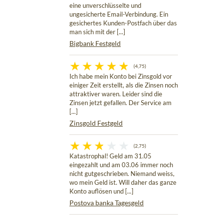
eine unverschlüsselte und
ungesicherte Email-Verbindung. Ein
gesichertes Kunden-Postfach über das
man sich mit der [...]
Bigbank Festgeld
(4,75)
Ich habe mein Konto bei Zinsgold vor
einiger Zeit erstellt, als die Zinsen noch
attraktiver waren. Leider sind die
Zinsen jetzt gefallen. Der Service am
[...]
Zinsgold Festgeld
(2,75)
Katastrophal! Geld am 31.05
eingezahlt und am 03.06 immer noch
nicht gutgeschrieben. Niemand weiss,
wo mein Geld ist. Will daher das ganze
Konto auflösen und [...]
Postova banka Tagesgeld