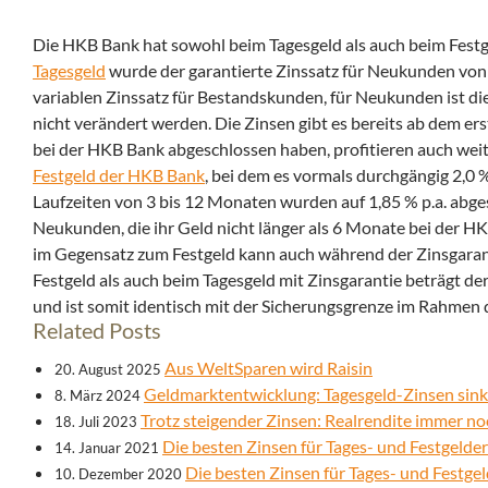
Die HKB Bank hat sowohl beim Tagesgeld als auch beim Festg
Tagesgeld
wurde der garantierte Zinssatz für Neukunden von 2
variablen Zinssatz für Bestandskunden, für Neukunden ist die
nicht verändert werden. Die Zinsen gibt es bereits ab dem er
bei der HKB Bank abgeschlossen haben, profitieren auch weite
Festgeld der HKB Bank
, bei dem es vormals durchgängig 2,0 % 
Laufzeiten von 3 bis 12 Monaten wurden auf 1,85 % p.a. abgese
Neukunden, die ihr Geld nicht länger als 6 Monate bei der 
im Gegensatz zum Festgeld kann auch während der Zinsgarant
Festgeld als auch beim Tagesgeld mit Zinsgarantie beträgt de
und ist somit identisch mit der Sicherungsgrenze im Rahmen 
Related Posts
Aus WeltSparen wird Raisin
20. August 2025
Geldmarktentwicklung: Tagesgeld-Zinsen sink
8. März 2024
Trotz steigender Zinsen: Realrendite immer no
18. Juli 2023
Die besten Zinsen für Tages- und Festgelde
14. Januar 2021
Die besten Zinsen für Tages- und Festg
10. Dezember 2020