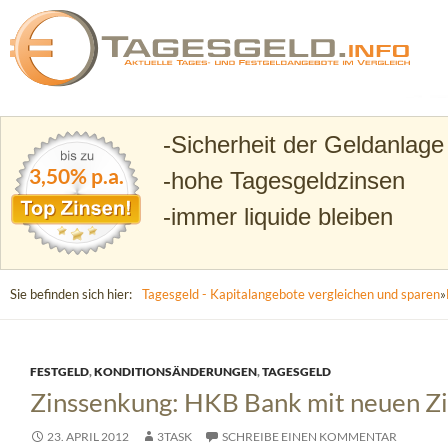
Suchen
Tagesgeld.info – Tagesgeldkonten vergleichen und T
Sicherheit der Geldanlage
3,50% p.a.
hohe Tagesgeldzinsen
immer liquide bleiben
Sie befinden sich hier:
Tagesgeld - Kapitalangebote vergleichen und sparen
»
FESTGELD
,
KONDITIONSÄNDERUNGEN
,
TAGESGELD
Zinssenkung: HKB Bank mit neuen Zi
23. APRIL 2012
3TASK
SCHREIBE EINEN KOMMENTAR