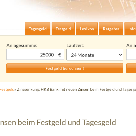
Zum Inhalt springen
agesgeld-Zinsen berechnen
Tagesgeld
Festgeld
Lexikon
Ratgeber
Inf
Anlagesumme:
Laufzeit:
Anl
€
Festgeld
» Zinssenkung: HKB Bank mit neuen Zinsen beim Festgeld und Tagesg
nsen beim Festgeld und Tagesgeld