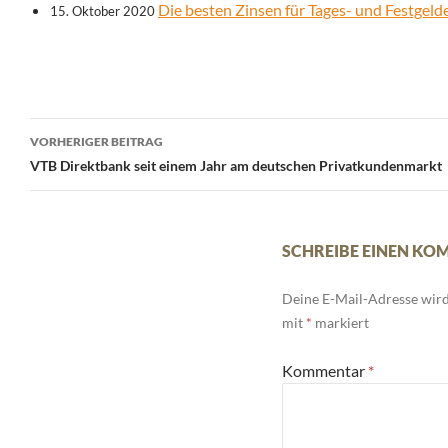
Die besten Zinsen für Tages- und Festgel
15. Oktober 2020
Beitrags-
VORHERIGER BEITRAG
Navigation
VTB Direktbank seit einem Jahr am deutschen Privatkundenmarkt
SCHREIBE EINEN K
Deine E-Mail-Adresse wird 
mit
*
markiert
Kommentar
*