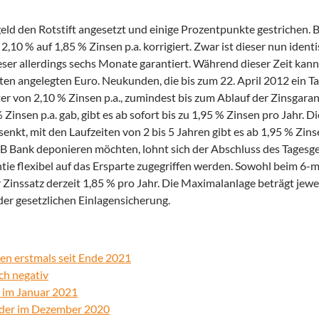
eld den Rotstift angesetzt und einige Prozentpunkte gestrichen.
,10 % auf 1,85 % Zinsen p.a. korrigiert.
Zwar ist dieser nun ident
ser allerdings sechs Monate garantiert. Während dieser Zeit kann
sten angelegten Euro. Neukunden, die bis zum 22. April 2012 ein 
r von 2,10 % Zinsen p.a., zumindest bis zum Ablauf der Zinsgaran
Zinsen p.a. gab, gibt es ab sofort bis zu 1,95 % Zinsen pro Jahr. D
nkt, mit den Laufzeiten von 2 bis 5 Jahren gibt es ab 1,95 % Zins
HKB Bank deponieren möchten, lohnt sich der Abschluss des Tages
ie flexibel auf das Ersparte zugegriffen werden. Sowohl beim 6-
r Zinssatz derzeit 1,85 % pro Jahr. Die Maximalanlage beträgt jew
der gesetzlichen Einlagensicherung.
en erstmals seit Ende 2021
ch negativ
r im Januar 2021
elder im Dezember 2020