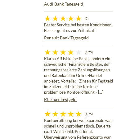
Audi Bank Tagesgeld
(5)
Bester Service bei besten Konditionen.
Besser geht es zur Zeit nicht!
Renault Bank Tagesgeld
(3,75)
Klarna AB ist keine Bank, sondern ein
schwedischer Finanzdienstleister, der
rechnungsbasierte Zahlungslösungen
und Ratenkauf im Online-Handel
anbietet. Vorteile: - Zinsen für Festgeld
im Spitzenfeld - keine Kosten -
problemlose Kontoeröffnung - [...]
Klarna+ Festgeld
(4,75)
Kontoeröffnung bei weltsparen.de war
schnell und unproblematisch. Dauerte
ca. 1 Woche inkl. PostIdent.
Überweisung vom Referenzkonto war