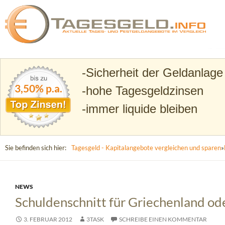
Suchen
Tagesgeld.info – Tagesgeldkonten vergleichen und T
Sicherheit der Geldanlage
3,50% p.a.
hohe Tagesgeldzinsen
immer liquide bleiben
Sie befinden sich hier:
Tagesgeld - Kapitalangebote vergleichen und sparen
»
NEWS
Schuldenschnitt für Griechenland od
3. FEBRUAR 2012
3TASK
SCHREIBE EINEN KOMMENTAR