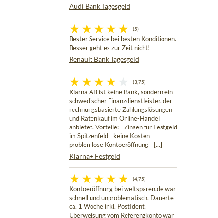
Audi Bank Tagesgeld
(5)
Bester Service bei besten Konditionen.
Besser geht es zur Zeit nicht!
Renault Bank Tagesgeld
(3,75)
Klarna AB ist keine Bank, sondern ein
schwedischer Finanzdienstleister, der
rechnungsbasierte Zahlungslösungen
und Ratenkauf im Online-Handel
anbietet. Vorteile: - Zinsen für Festgeld
im Spitzenfeld - keine Kosten -
problemlose Kontoeröffnung - [...]
Klarna+ Festgeld
(4,75)
Kontoeröffnung bei weltsparen.de war
schnell und unproblematisch. Dauerte
ca. 1 Woche inkl. PostIdent.
Überweisung vom Referenzkonto war