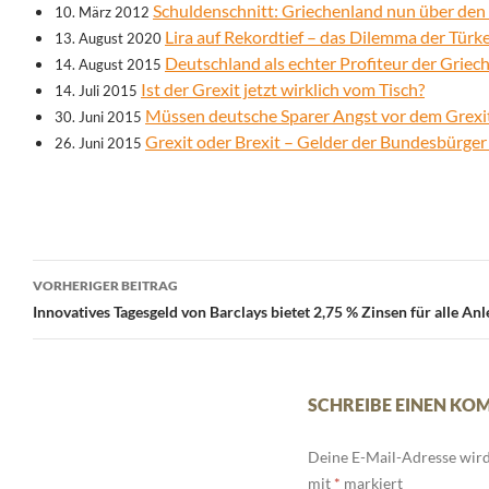
Schuldenschnitt: Griechenland nun über den
10. März 2012
Lira auf Rekordtief – das Dilemma der Türke
13. August 2020
Deutschland als echter Profiteur der Griec
14. August 2015
Ist der Grexit jetzt wirklich vom Tisch?
14. Juli 2015
Müssen deutsche Sparer Angst vor dem Grexi
30. Juni 2015
Grexit oder Brexit – Gelder der Bundesbürger 
26. Juni 2015
Beitrags-
VORHERIGER BEITRAG
Navigation
Innovatives Tagesgeld von Barclays bietet 2,75 % Zinsen für alle Anl
SCHREIBE EINEN K
Deine E-Mail-Adresse wird 
mit
*
markiert