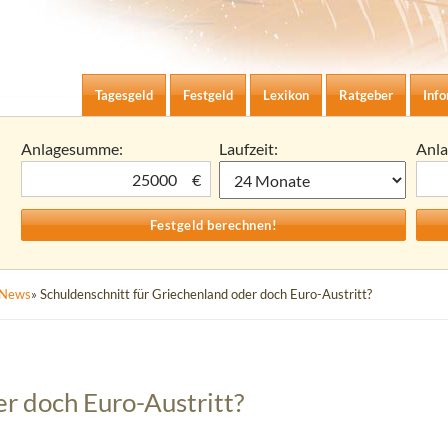
Zum Inhalt springen
agesgeld-Zinsen berechnen
Tagesgeld
Festgeld
Lexikon
Ratgeber
Inf
Anlagesumme:
Laufzeit:
Anl
€
News
» Schuldenschnitt für Griechenland oder doch Euro-Austritt?
er doch Euro-Austritt?