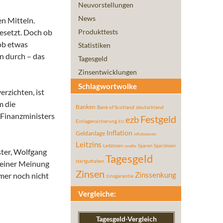
Neuvorstellungen
News
en Mitteln.
gesetzt. Doch ob
Produkttests
 ob etwas
Statistiken
n durch – das
Tagesgeld
Zinsentwicklungen
Schlagwortwolke
erzichten, ist
m die
Banken
Bank of Scotland
deutschland
 Finanzministers
Festgeld
ezb
Einlagensicherung
EU
Inflation
Geldanlage
inflationsrate
Leitzins
Leitzinsen
Sparen
Sparzinsen
rendite
ster, Wolfgang
Tagesgeld
startguthaben
 seiner Meinung
Zinsen
mmer noch nicht
Zinssenkung
zinsgarantie
Vergleiche:
Tagesgeld-Vergleich