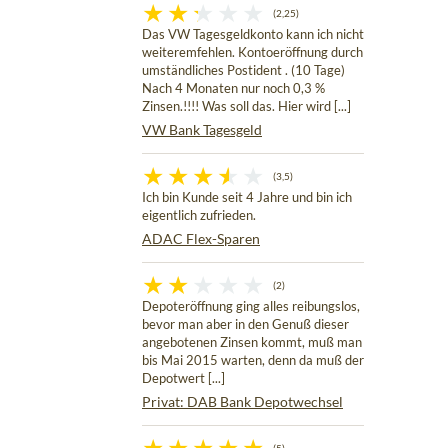
(2,25)
Das VW Tagesgeldkonto kann ich nicht
weiteremfehlen. Kontoeröffnung durch
umständliches Postident . (10 Tage)
Nach 4 Monaten nur noch 0,3 %
Zinsen.!!!! Was soll das. Hier wird [...]
VW Bank Tagesgeld
(3,5)
Ich bin Kunde seit 4 Jahre und bin ich
eigentlich zufrieden.
ADAC Flex-Sparen
(2)
Depoteröffnung ging alles reibungslos,
bevor man aber in den Genuß dieser
angebotenen Zinsen kommt, muß man
bis Mai 2015 warten, denn da muß der
Depotwert [...]
Privat: DAB Bank Depotwechsel