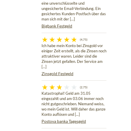
eine unverschlüsselte und
ungesicherte Email-Verbindung. Ein
gesichertes Kunden-Postfach über das
man sich mit der [...]
Bigbank Festgeld
(4,75)
Ich habe mein Konto bei Zinsgold vor
einiger Zeit erstellt, als die Zinsen noch
attraktiver waren. Leider sind die
Zinsen jetzt gefallen. Der Service am
[...]
Zinsgold Festgeld
(2,75)
Katastrophal! Geld am 31.05
eingezahlt und am 03.06 immer noch
nicht gutgeschrieben. Niemand weiss,
wo mein Geld ist. Will daher das ganze
Konto auflösen und [...]
Postova banka Tagesgeld