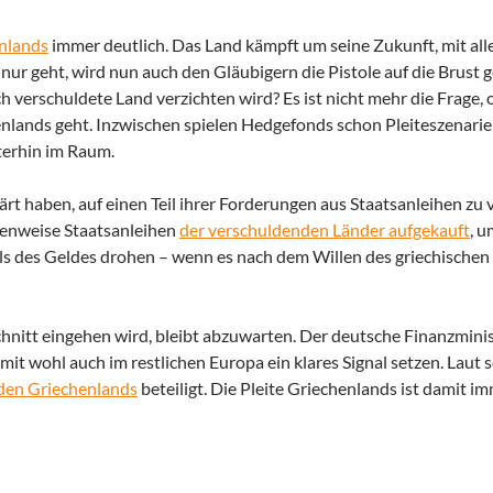
nlands
immer deutlich. Das Land kämpft um seine Zukunft, mit all
 nur geht
, wird nun auch den Gläubigern die Pistole auf die Brust 
 verschuldete Land verzichten wird? Es ist nicht mehr die Frage,
nlands geht. Inzwischen spielen Hedgefonds schon Pleiteszenarie
terhin im Raum.
rt haben, auf einen Teil ihrer Forderungen aus Staatsanleihen zu v
senweise Staatsanleihen
der verschuldenden Länder aufgekauft
, u
ils des Geldes drohen – wenn es nach dem Willen des griechischen
hnitt eingehen wird, bleibt abzuwarten. Der deutsche Finanzmini
damit wohl auch im restlichen Europa ein klares Signal setzen. Laut
den Griechenlands
beteiligt. Die Pleite Griechenlands ist damit i