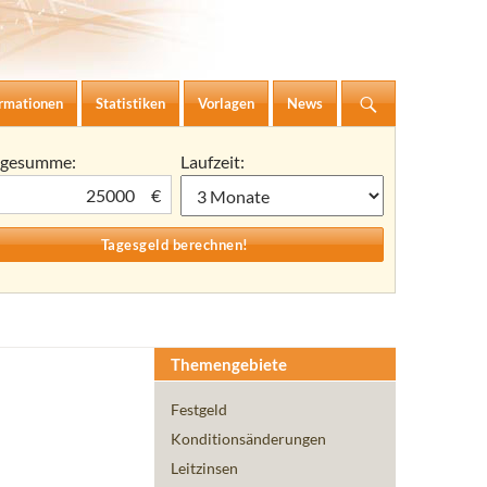
ormationen
Statistiken
Vorlagen
News
agesumme:
Laufzeit:
€
Themengebiete
Festgeld
Konditionsänderungen
Leitzinsen