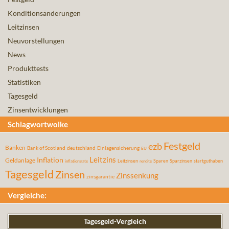
Konditionsänderungen
Leitzinsen
Neuvorstellungen
News
Produkttests
Statistiken
Tagesgeld
Zinsentwicklungen
Schlagwortwolke
Festgeld
ezb
Banken
Bank of Scotland
deutschland
Einlagensicherung
EU
Leitzins
Inflation
Geldanlage
Leitzinsen
Sparen
Sparzinsen
startguthaben
inflationsrate
rendite
Tagesgeld
Zinsen
Zinssenkung
zinsgarantie
Vergleiche:
Tagesgeld-Vergleich