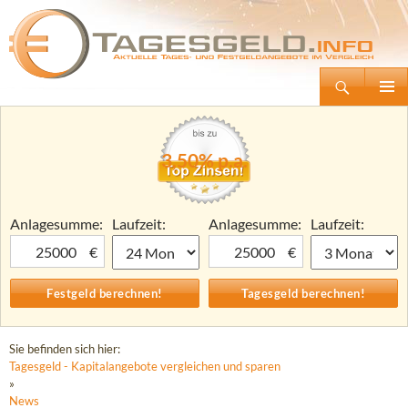
Suchen
Tagesgeld.info – Tagesgeldkonten vergleichen und Tagesgeld-Zinsen berechnen
Zum
Primäre
Inhalt
Menü
springen
3,50% p.a.
Anlagesumme:
Laufzeit:
Anlagesumme:
Laufzeit:
€
€
Sie befinden sich hier:
Tagesgeld - Kapitalangebote vergleichen und sparen
»
News