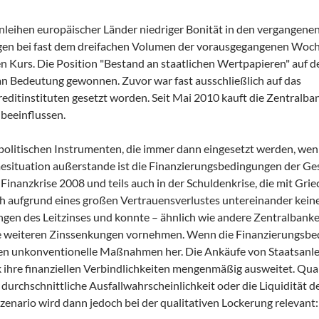
nleihen europäischer Länder niedriger Bonität in den vergangene
Tagen bei fast dem dreifachen Volumen der vorausgegangenen Woc
en Kurs.
Die Position "Bestand an staatlichen Wertpapieren" auf de
an Bedeutung gewonnen. Zuvor war fast ausschließlich auf das
itinstituten gesetzt worden. Seit Mai 2010 kauft die Zentralban
 beeinflussen.
olitischen Instrumenten, die immer dann eingesetzt werden, wen
esituation außerstande ist die Finanzierungsbedingungen der G
Finanzkrise 2008 und teils auch in der Schuldenkrise, die mit Gri
 aufgrund eines großen Vertrauensverlustes untereinander kein
gen des Leitzinses und konnte – ähnlich wie andere Zentralbanke
ine weiteren Zinssenkungen vornehmen. Wenn die Finanzierungsbe
en unkonventionelle Maßnahmen her. Die Ankäufe von Staatsanle
 ihre finanziellen Verbindlichkeiten mengenmäßig ausweitet. Quali
 durchschnittliche Ausfallwahrscheinlichkeit oder die Liquidität 
enario wird dann jedoch bei der qualitativen Lockerung relevant: 