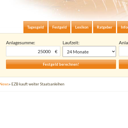
Zum Inhalt springen
agesgeld-Zinsen berechnen
Tagesgeld
Festgeld
Lexikon
Ratgeber
Inf
Anlagesumme:
Laufzeit:
Anl
€
News
» EZB kauft weiter Staatsanleihen