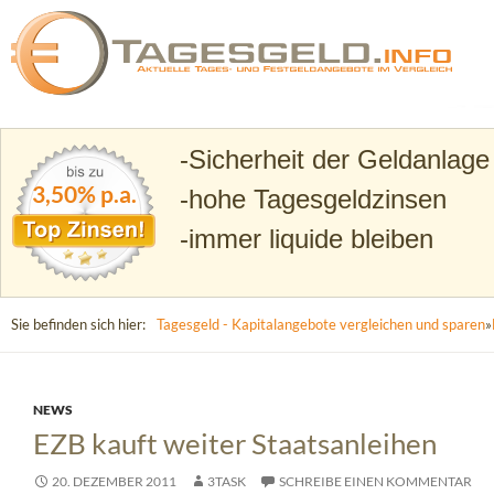
Suchen
Tagesgeld.info – Tagesgeldkonten vergleichen und T
Sicherheit der Geldanlage
3,50% p.a.
hohe Tagesgeldzinsen
immer liquide bleiben
Sie befinden sich hier:
Tagesgeld - Kapitalangebote vergleichen und sparen
»
NEWS
EZB kauft weiter Staatsanleihen
20. DEZEMBER 2011
3TASK
SCHREIBE EINEN KOMMENTAR