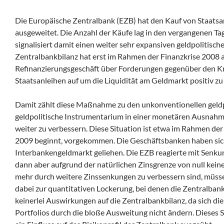
Die Europäische Zentralbank (EZB) hat den Kauf von Staatsa
ausgeweitet. Die Anzahl der Käufe lag in den vergangenen 
signalisiert damit einen weiter sehr expansiven geldpolitisch
Zentralbankbilanz hat erst im Rahmen der Finanzkrise 2008 
Refinanzierungsgeschäft über Forderungen gegenüber den Kred
Staatsanleihen auf um die Liquidität am Geldmarkt positiv zu
Damit zählt diese Maßnahme zu den unkonventionellen geldp
geldpolitische Instrumentarium in einer monetären Ausnahm
weiter zu verbessern. Diese Situation ist etwa im Rahmen der 
2009 beginnt, vorgekommen. Die Geschäftsbanken haben sich
Interbankengeldmarkt geliehen. Die EZB reagierte mit Senkun
dann aber aufgrund der natürlichen Zinsgrenze von null ke
mehr durch weitere Zinssenkungen zu verbessern sind, müss
dabei zur quantitativen Lockerung, bei denen die Zentralbank
keinerlei Auswirkungen auf die Zentralbankbilanz, da sich die
Portfolios durch die bloße Ausweitung nicht ändern. Dieses Sz