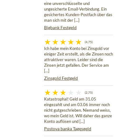
eine unverschlüsselte und
ungesicherte Email-Verbindung. Ein
gesichertes Kunden-Postfach über das
man sich mit der [...]
Bigbank Festgeld
(4,75)
Ich habe mein Konto bei Zinsgold vor
einiger Zeit erstellt, als die Zinsen noch
attraktiver waren. Leider sind die
Zinsen jetzt gefallen. Der Service am
[...]
Zinsgold Festgeld
(2,75)
Katastrophal! Geld am 31.05
eingezahlt und am 03.06 immer noch
nicht gutgeschrieben. Niemand weiss,
wo mein Geld ist. Will daher das ganze
Konto auflösen und [...]
Postova banka Tagesgeld