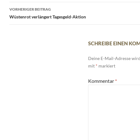
Beitrags-
VORHERIGER BEITRAG
Navigation
Wüstenrot verlängert Tagesgeld-Aktion
SCHREIBE EINEN K
Deine E-Mail-Adresse wird 
mit
*
markiert
Kommentar
*