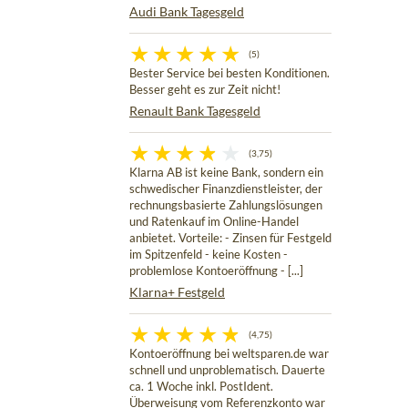
Audi Bank Tagesgeld
(5)
Bester Service bei besten Konditionen.
Besser geht es zur Zeit nicht!
Renault Bank Tagesgeld
(3,75)
Klarna AB ist keine Bank, sondern ein
schwedischer Finanzdienstleister, der
rechnungsbasierte Zahlungslösungen
und Ratenkauf im Online-Handel
anbietet. Vorteile: - Zinsen für Festgeld
im Spitzenfeld - keine Kosten -
problemlose Kontoeröffnung - [...]
Klarna+ Festgeld
(4,75)
Kontoeröffnung bei weltsparen.de war
schnell und unproblematisch. Dauerte
ca. 1 Woche inkl. PostIdent.
Überweisung vom Referenzkonto war