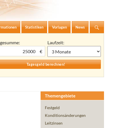
ormationen
Statistiken
Vorlagen
News
agesumme:
Laufzeit:
€
Themengebiete
Festgeld
Konditionsänderungen
Leitzinsen