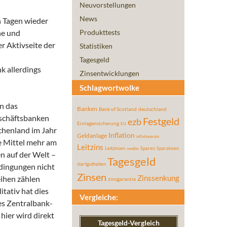
Neuvorstellungen
News
n Tagen wieder
he und
Produkttests
r Aktivseite der
Statistiken
Tagesgeld
k allerdings
Zinsentwicklungen
Schlagwortwolke
n das
Banken
Bank of Scotland
deutschland
eschäftsbanken
Festgeld
ezb
Einlagensicherung
EU
echenland im Jahr
Inflation
Geldanlage
inflationsrate
e Mittel mehr am
Leitzins
Leitzinsen
Sparen
Sparzinsen
rendite
n auf der Welt –
Tagesgeld
startguthaben
dingungen nicht
Zinsen
ihen zählen
Zinssenkung
zinsgarantie
tativ hat dies
Vergleiche:
des Zentralbank-
hier wird direkt
Tagesgeld-Vergleich