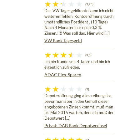
(2,25)
Das VW Tagesgeldkonto kann ich nicht
weiteremfehlen. Kontoeröffnung durch
umständliches Postident . (10 Tage)
Nach 4 Monaten nur noch 0,3 %
Zinsen.!!!! Was soll das. Hier wird [...]
VW Bank Tagesgeld
(3,5)
Ich bin Kunde seit 4 Jahre und bin ich
eigentlich zufrieden.
ADAC Flex-Sparen
(2)
Depoteröffnung ging alles reibungslos,
bevor man aber in den Genuß dieser
angebotenen Zinsen kommt, muß man
bis Mai 2015 warten, denn da muß der
Depotwert [...]
Privat: DAB Bank Depotwechsel