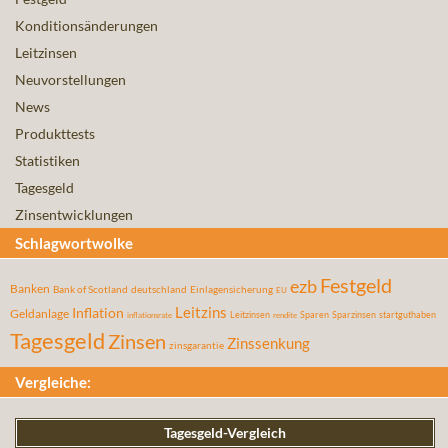
Konditionsänderungen
Leitzinsen
Neuvorstellungen
News
Produkttests
Statistiken
Tagesgeld
Zinsentwicklungen
Schlagwortwolke
Festgeld
ezb
Banken
Bank of Scotland
deutschland
Einlagensicherung
EU
Leitzins
Inflation
Geldanlage
Leitzinsen
Sparen
Sparzinsen
startguthaben
inflationsrate
rendite
Tagesgeld
Zinsen
Zinssenkung
zinsgarantie
Vergleiche:
Tagesgeld-Vergleich