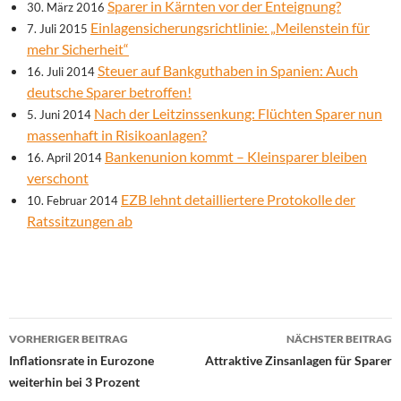
Sparer in Kärnten vor der Enteignung?
30. März 2016
Einlagensicherungsrichtlinie: „Meilenstein für
7. Juli 2015
mehr Sicherheit“
Steuer auf Bankguthaben in Spanien: Auch
16. Juli 2014
deutsche Sparer betroffen!
Nach der Leitzinssenkung: Flüchten Sparer nun
5. Juni 2014
massenhaft in Risikoanlagen?
Bankenunion kommt – Kleinsparer bleiben
16. April 2014
verschont
EZB lehnt detailliertere Protokolle der
10. Februar 2014
Ratssitzungen ab
Beitrags-
VORHERIGER BEITRAG
NÄCHSTER BEITRAG
Navigation
Inflationsrate in Eurozone
Attraktive Zinsanlagen für Sparer
weiterhin bei 3 Prozent