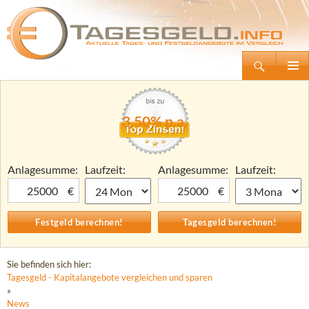
Suchen
Tagesgeld.info – Tagesgeldkonten vergleichen und Tagesgeld-Zinsen berechnen
Zum
Primäre
Inhalt
Menü
springen
3,50% p.a.
Anlagesumme:
Laufzeit:
Anlagesumme:
Laufzeit:
€
€
Sie befinden sich hier:
Tagesgeld - Kapitalangebote vergleichen und sparen
»
News