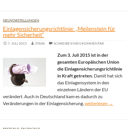
NEUVORSTELLUNGEN
Einlagensicherungsrichtlinie: „Meilenstein für
mehr Sicherheit“
7. JULI 2015
3TASK
SCHREIBE EINEN KOMMENTAR
Zum 3. Juli 2015 ist in der
gesamten Europäischen Union
die Einlagensicherungsrichtlinie
in Kraft getreten.
Damit hat sich
das Einlagensystem in den
einzelnen Ländern der EU
verändert. Auch in Deutschland kam es dadurch zu
Einlagensicherungsrich
Veränderungen in der Einlagensicherung.
weiterlesen
→
FESTGELD
,
TAGESGELD