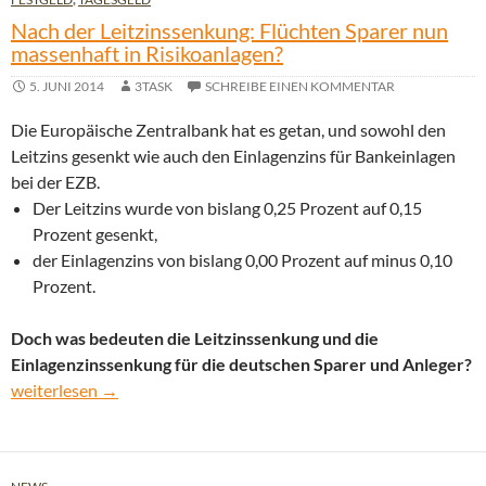
Nach der Leitzinssenkung: Flüchten Sparer nun
massenhaft in Risikoanlagen?
5. JUNI 2014
3TASK
SCHREIBE EINEN KOMMENTAR
Die Europäische Zentralbank hat es getan, und sowohl den
Leitzins gesenkt wie auch den Einlagenzins für Bankeinlagen
bei der EZB.
Der Leitzins wurde von bislang 0,25 Prozent auf 0,15
Prozent gesenkt,
der Einlagenzins von bislang 0,00 Prozent auf minus 0,10
Prozent.
Doch was bedeuten die Leitzinssenkung und die
Einlagenzinssenkung für die deutschen Sparer und Anleger?
Nach der Leitzinssenkung: Flüchten Sparer nun massenhaft in R
weiterlesen
→