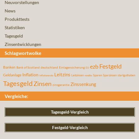
Neuvorstellungen
News
Produkttests
Statistiken
Tagesgeld
Zinsentwicklungen
Schlagwortwolke
Festgeld
ezb
Banken
Bank of Scotland
deutschland
Einlagensicherung
EU
Leitzins
Inflation
Geldanlage
Leitzinsen
Sparen
Sparzinsen
startguthaben
inflationsrate
rendite
Tagesgeld
Zinsen
Zinssenkung
zinsgarantie
Vergleiche:
Tagesgeld-Vergleich
Festgeld-Vergleich