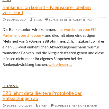
NEWS
Bankenunion kommt – Kleinsparer bleiben
verschont
16. APRIL 2014
3TASK
SCHREIBE EINEN KOMMENTAR
Die Bankenunion wird kommen,
dies wurde nun vom EU-
Parlament beschlossen
– und dies mit einer eindeutigen
Mehrheit von
570 gegen 88 Stimmen
. D. h. in Zukunft wird es
einen EU-weit einheitlichen Abwicklungsmechanismus für
taumelnde Banken und die Mitgliedsstaaten geben und diese
müssen nicht mehr ihr eigenes Süppchen bei der
Bankenunion kommt – Kleinsparer b
Bankenabwicklung kochen.
weiterlesen
→
LEITZINSEN
EZB lehnt detailliertere Protokolle der
Ratssitzungen ab
10. FEBRUAR 2014
3TASK
SCHREIBE EINEN KOMMENTAR