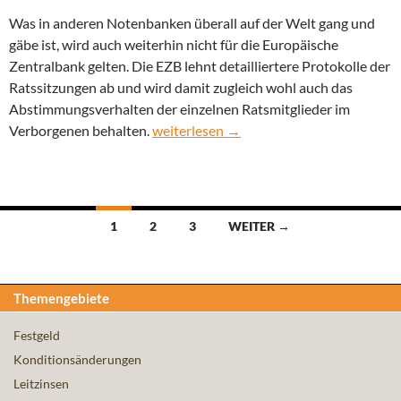
Was in anderen Notenbanken überall auf der Welt gang und
gäbe ist, wird auch weiterhin nicht für die Europäische
Zentralbank gelten. Die EZB lehnt detailliertere Protokolle der
Ratssitzungen ab und wird damit zugleich wohl auch das
Abstimmungsverhalten der einzelnen Ratsmitglieder im
EZB lehnt detailliertere Protokolle der 
Verborgenen behalten.
weiterlesen
→
Beitragsnavigation
1
2
3
WEITER →
Themengebiete
Festgeld
Konditionsänderungen
Leitzinsen