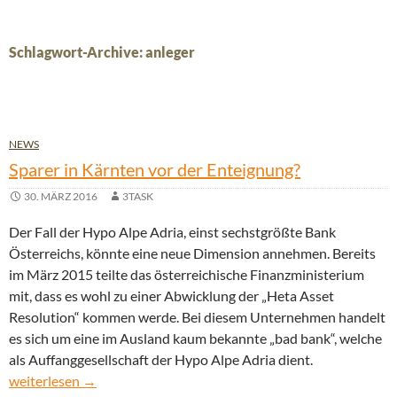
Schlagwort-Archive: anleger
NEWS
Sparer in Kärnten vor der Enteignung?
30. MÄRZ 2016
3TASK
Der Fall der Hypo Alpe Adria, einst sechstgrößte Bank
Österreichs, könnte eine neue Dimension annehmen. Bereits
im März 2015 teilte das österreichische Finanzministerium
mit, dass es wohl zu einer Abwicklung der „Heta Asset
Resolution“ kommen werde. Bei diesem Unternehmen handelt
es sich um eine im Ausland kaum bekannte „bad bank“, welche
als Auffanggesellschaft der Hypo Alpe Adria dient.
Sparer in Kärnten vor der Enteignung?
weiterlesen
→