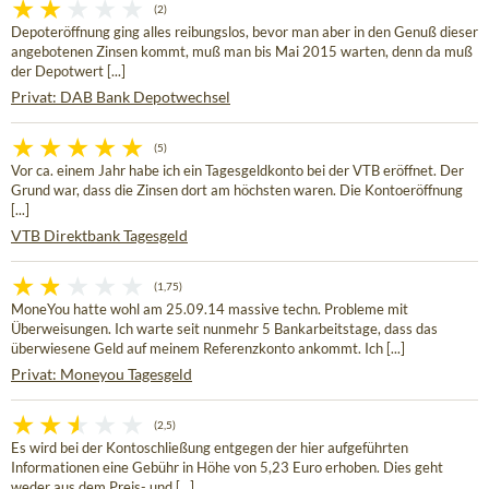
(2)
Depoteröffnung ging alles reibungslos, bevor man aber in den Genuß dieser
angebotenen Zinsen kommt, muß man bis Mai 2015 warten, denn da muß
der Depotwert [...]
Privat: DAB Bank Depotwechsel
(5)
Vor ca. einem Jahr habe ich ein Tagesgeldkonto bei der VTB eröffnet. Der
Grund war, dass die Zinsen dort am höchsten waren. Die Kontoeröffnung
[...]
VTB Direktbank Tagesgeld
(1,75)
MoneYou hatte wohl am 25.09.14 massive techn. Probleme mit
Überweisungen. Ich warte seit nunmehr 5 Bankarbeitstage, dass das
überwiesene Geld auf meinem Referenzkonto ankommt. Ich [...]
Privat: Moneyou Tagesgeld
(2,5)
Es wird bei der Kontoschließung entgegen der hier aufgeführten
Informationen eine Gebühr in Höhe von 5,23 Euro erhoben. Dies geht
weder aus dem Preis- und [...]