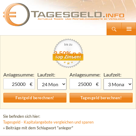
Suchen
Tagesgeld.info – Tagesgeldkonten vergleichen und Tagesgeld-Zinsen berechnen
Zum
Primäre
Inhalt
Menü
springen
3,50% p.a.
Anlagesumme:
Laufzeit:
Anlagesumme:
Laufzeit:
€
€
Sie befinden sich hier:
Tagesgeld - Kapitalangebote vergleichen und sparen
» Beiträge mit dem Schlagwort "anleger"