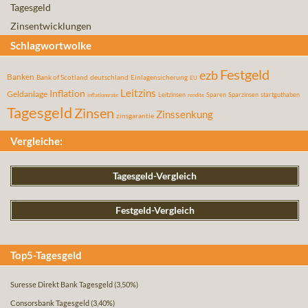
Tagesgeld
Zinsentwicklungen
Schlagwortwolke
Festgeld
ezb
Banken
Bank of Scotland
deutschland
Einlagensicherung
EU
Leitzins
Inflation
Geldanlage
Leitzinsen
Sparen
Sparzinsen
startguthaben
inflationsrate
rendite
Tagesgeld
Zinsen
Zinssenkung
zinsgarantie
Vergleiche:
Tagesgeld-Vergleich
Festgeld-Vergleich
Top5-Tagesgeld
Suresse Direkt Bank Tagesgeld
(3,50%)
Consorsbank Tagesgeld
(3,40%)