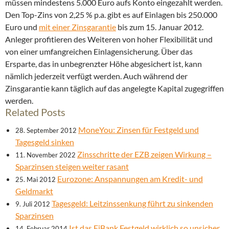
müssen mindestens 5.000 Euro aufs Konto eingezahlt werden.
Den Top-Zins von 2,25 % p.a. gibt es auf Einlagen bis 250.000
Euro und
mit einer Zinsgarantie
bis zum 15. Januar 2012.
Anleger profitieren des Weiteren von hoher Flexibilität und
von einer umfangreichen Einlagensicherung. Über das
Ersparte, das in unbegrenzter Höhe abgesichert ist, kann
nämlich jederzeit verfügt werden. Auch während der
Zinsgarantie kann täglich auf das angelegte Kapital zugegriffen
werden.
Related Posts
MoneYou: Zinsen für Festgeld und
28. September 2012
Tagesgeld sinken
Zinsschritte der EZB zeigen Wirkung –
11. November 2022
Sparzinsen steigen weiter rasant
Eurozone: Anspannungen am Kredit- und
25. Mai 2012
Geldmarkt
Tagesgeld: Leitzinssenkung führt zu sinkenden
9. Juli 2012
Sparzinsen
Ist das FiBank Festgeld wirklich so unsicher,
14. Februar 2014