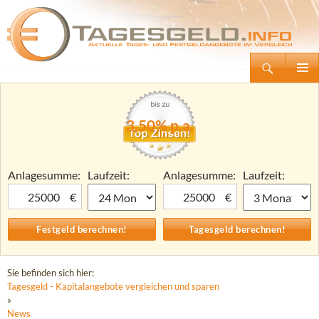
Suchen
Tagesgeld.info – Tagesgeldkonten vergleichen und Tagesgeld-Zinsen berechnen
Zum
Primäre
Inhalt
Menü
springen
3,50% p.a.
Anlagesumme:
Laufzeit:
Anlagesumme:
Laufzeit:
€
€
Sie befinden sich hier:
Tagesgeld - Kapitalangebote vergleichen und sparen
»
News