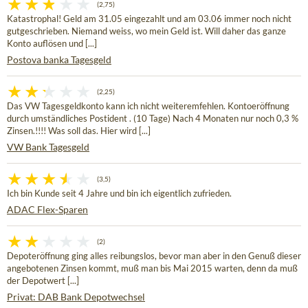
(2,75)
Katastrophal! Geld am 31.05 eingezahlt und am 03.06 immer noch nicht
gutgeschrieben. Niemand weiss, wo mein Geld ist. Will daher das ganze
Konto auflösen und [...]
Postova banka Tagesgeld
(2,25)
Das VW Tagesgeldkonto kann ich nicht weiteremfehlen. Kontoeröffnung
durch umständliches Postident . (10 Tage) Nach 4 Monaten nur noch 0,3 %
Zinsen.!!!! Was soll das. Hier wird [...]
VW Bank Tagesgeld
(3,5)
Ich bin Kunde seit 4 Jahre und bin ich eigentlich zufrieden.
ADAC Flex-Sparen
(2)
Depoteröffnung ging alles reibungslos, bevor man aber in den Genuß dieser
angebotenen Zinsen kommt, muß man bis Mai 2015 warten, denn da muß
der Depotwert [...]
Privat: DAB Bank Depotwechsel