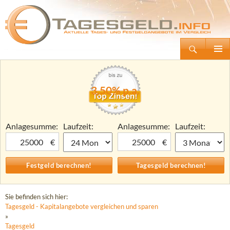
Suchen
Tagesgeld.info – Tagesgeldkonten vergleichen und Tagesgeld-Zinsen berechnen
Zum
Primäre
Inhalt
Menü
springen
3,50% p.a.
Anlagesumme:
Laufzeit:
Anlagesumme:
Laufzeit:
€
€
Sie befinden sich hier:
Tagesgeld - Kapitalangebote vergleichen und sparen
»
Tagesgeld