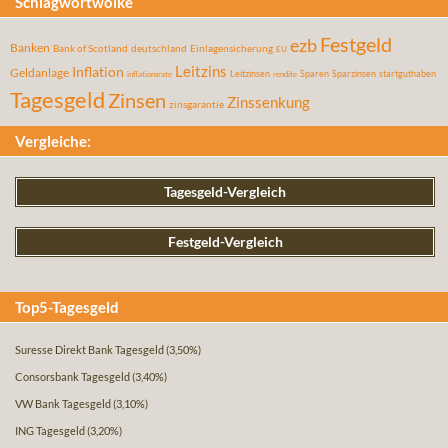
Schlagwortwolke
Festgeld
ezb
Banken
Bank of Scotland
deutschland
Einlagensicherung
EU
Leitzins
Inflation
Geldanlage
Leitzinsen
Sparen
Sparzinsen
startguthaben
inflationsrate
rendite
Tagesgeld
Zinsen
Zinssenkung
zinsgarantie
Vergleiche:
Tagesgeld-Vergleich
Festgeld-Vergleich
Top5-Tagesgeld
Suresse Direkt Bank Tagesgeld
(3,50%)
Consorsbank Tagesgeld
(3,40%)
VW Bank Tagesgeld
(3,10%)
ING Tagesgeld
(3,20%)