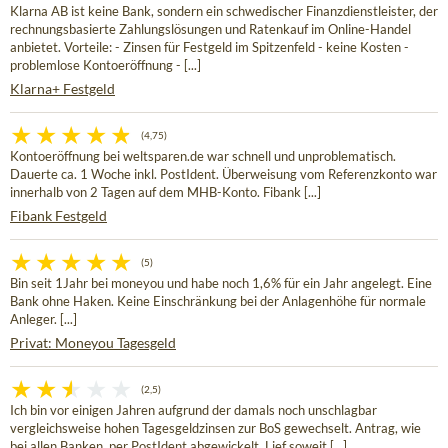
Klarna AB ist keine Bank, sondern ein schwedischer Finanzdienstleister, der
rechnungsbasierte Zahlungslösungen und Ratenkauf im Online-Handel
anbietet. Vorteile: - Zinsen für Festgeld im Spitzenfeld - keine Kosten -
problemlose Kontoeröffnung - [...]
Klarna+ Festgeld
(4,75)
Kontoeröffnung bei weltsparen.de war schnell und unproblematisch.
Dauerte ca. 1 Woche inkl. PostIdent. Überweisung vom Referenzkonto war
innerhalb von 2 Tagen auf dem MHB-Konto. Fibank [...]
Fibank Festgeld
(5)
Bin seit 1Jahr bei moneyou und habe noch 1,6% für ein Jahr angelegt. Eine
Bank ohne Haken. Keine Einschränkung bei der Anlagenhöhe für normale
Anleger. [...]
Privat: Moneyou Tagesgeld
(2,5)
Ich bin vor einigen Jahren aufgrund der damals noch unschlagbar
vergleichsweise hohen Tagesgeldzinsen zur BoS gewechselt. Antrag, wie
bei allen Banken, per PostIdent abgewickelt. Lief soweit [...]