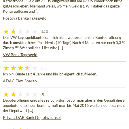
Katastrophal! Geld am 31.05 eingezahlt und am 03.06 immer noch nicht
gutgeschrieben. Niemand weiss, wo mein Geld ist. Will daher das ganze
Konto auflösen und [...]
Postova banka Tagesgeld
(2,25)
Das VW Tagesgeldkonto kann ich nicht weiteremfehlen. Kontoeröffnung
durch umständliches Postident . (10 Tage) Nach 4 Monaten nur noch 0,3 %
Zinsen.!!!! Was soll das. Hier wird [...]
VW Bank Tagesgeld
(3,5)
Ich bin Kunde seit 4 Jahre und bin ich eigentlich zufrieden.
ADAC Flex-Sparen
(2)
Depoteröffnung ging alles reibungslos, bevor man aber in den Genuß dieser
angebotenen Zinsen kommt, muß man bis Mai 2015 warten, denn da muß
der Depotwert [...]
Privat: DAB Bank Depotwechsel