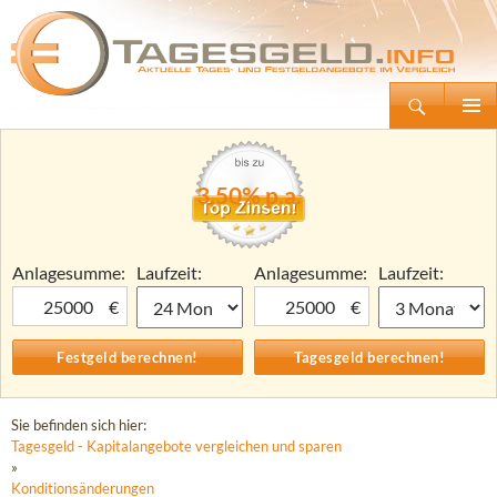
Suchen
Tagesgeld.info – Tagesgeldkonten vergleichen und Tagesgeld-Zinsen berechnen
Zum
Primäre
Inhalt
Menü
springen
3,50% p.a.
Anlagesumme:
Laufzeit:
Anlagesumme:
Laufzeit:
€
€
Sie befinden sich hier:
Tagesgeld - Kapitalangebote vergleichen und sparen
»
Konditionsänderungen