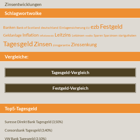
Zinsentwicklungen
Schlagwortwolke
Festgeld
ezb
Banken
Bank of Scotland
deutschland
Einlagensicherung
EU
Leitzins
Inflation
Geldanlage
Leitzinsen
Sparen
Sparzinsen
startguthaben
inflationsrate
rendite
Tagesgeld
Zinsen
Zinssenkung
zinsgarantie
Vergleiche:
Tagesgeld-Vergleich
Festgeld-Vergleich
Top5-Tagesgeld
Suresse Direkt Bank Tagesgeld
(3,50%)
Consorsbank Tagesgeld
(3,40%)
VW Bank Tagesgeld
(3,10%)