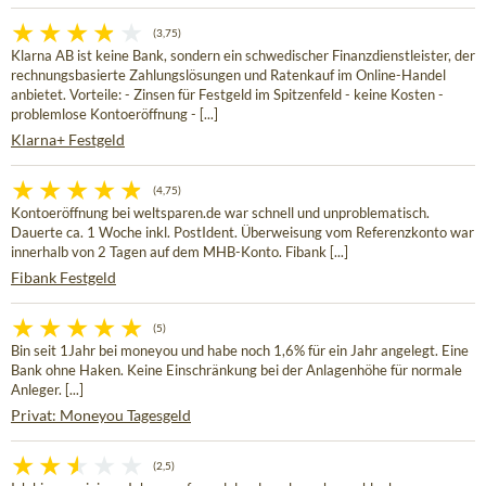
(3,75)
Klarna AB ist keine Bank, sondern ein schwedischer Finanzdienstleister, der
rechnungsbasierte Zahlungslösungen und Ratenkauf im Online-Handel
anbietet. Vorteile: - Zinsen für Festgeld im Spitzenfeld - keine Kosten -
problemlose Kontoeröffnung - [...]
Klarna+ Festgeld
(4,75)
Kontoeröffnung bei weltsparen.de war schnell und unproblematisch.
Dauerte ca. 1 Woche inkl. PostIdent. Überweisung vom Referenzkonto war
innerhalb von 2 Tagen auf dem MHB-Konto. Fibank [...]
Fibank Festgeld
(5)
Bin seit 1Jahr bei moneyou und habe noch 1,6% für ein Jahr angelegt. Eine
Bank ohne Haken. Keine Einschränkung bei der Anlagenhöhe für normale
Anleger. [...]
Privat: Moneyou Tagesgeld
(2,5)