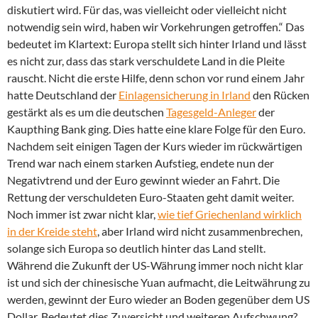
diskutiert wird. Für das, was vielleicht oder vielleicht nicht
notwendig sein wird, haben wir Vorkehrungen getroffen.“ Das
bedeutet im Klartext: Europa stellt sich hinter Irland und lässt
es nicht zur, dass das stark verschuldete Land in die Pleite
rauscht. Nicht die erste Hilfe, denn schon vor rund einem Jahr
hatte Deutschland der
Einlagensicherung in Irland
den Rücken
gestärkt als es um die deutschen
Tagesgeld-Anleger
der
Kaupthing Bank ging. Dies hatte eine klare Folge für den Euro.
Nachdem seit einigen Tagen der Kurs wieder im rückwärtigen
Trend war nach einem starken Aufstieg, endete nun der
Negativtrend und der Euro gewinnt wieder an Fahrt. Die
Rettung der verschuldeten Euro-Staaten geht damit weiter.
Noch immer ist zwar nicht klar,
wie tief Griechenland wirklich
in der Kreide steht
, aber Irland wird nicht zusammenbrechen,
solange sich Europa so deutlich hinter das Land stellt.
Während die Zukunft der US-Währung immer noch nicht klar
ist und sich der chinesische Yuan aufmacht, die Leitwährung zu
werden, gewinnt der Euro wieder an Boden gegenüber dem US
Dollar. Bedeutet dies Zuversicht und weiteren Aufschwung?