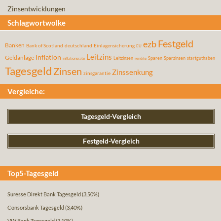
Zinsentwicklungen
Schlagwortwolke
Festgeld
ezb
Banken
Bank of Scotland
deutschland
Einlagensicherung
EU
Leitzins
Inflation
Geldanlage
Leitzinsen
Sparen
Sparzinsen
startguthaben
inflationsrate
rendite
Tagesgeld
Zinsen
Zinssenkung
zinsgarantie
Vergleiche:
Tagesgeld-Vergleich
Festgeld-Vergleich
Top5-Tagesgeld
Suresse Direkt Bank Tagesgeld
(3,50%)
Consorsbank Tagesgeld
(3,40%)
VW Bank Tagesgeld
(3,10%)