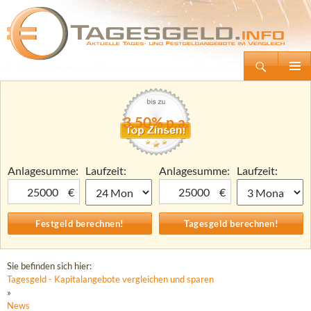
Suchen
Tagesgeld.info – Tagesgeldkonten vergleichen und Tagesgeld-Zinsen berechnen
Zum
Primäre
Inhalt
Menü
springen
3,50% p.a.
Anlagesumme:
Laufzeit:
Anlagesumme:
Laufzeit:
€
€
Sie befinden sich hier:
Tagesgeld - Kapitalangebote vergleichen und sparen
»
News