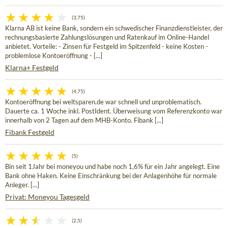
(3,75)
Klarna AB ist keine Bank, sondern ein schwedischer Finanzdienstleister, der
rechnungsbasierte Zahlungslösungen und Ratenkauf im Online-Handel
anbietet. Vorteile: - Zinsen für Festgeld im Spitzenfeld - keine Kosten -
problemlose Kontoeröffnung - [...]
Klarna+ Festgeld
(4,75)
Kontoeröffnung bei weltsparen.de war schnell und unproblematisch.
Dauerte ca. 1 Woche inkl. PostIdent. Überweisung vom Referenzkonto war
innerhalb von 2 Tagen auf dem MHB-Konto. Fibank [...]
Fibank Festgeld
(5)
Bin seit 1Jahr bei moneyou und habe noch 1,6% für ein Jahr angelegt. Eine
Bank ohne Haken. Keine Einschränkung bei der Anlagenhöhe für normale
Anleger. [...]
Privat: Moneyou Tagesgeld
(2,5)