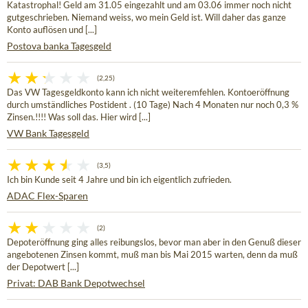
Katastrophal! Geld am 31.05 eingezahlt und am 03.06 immer noch nicht
gutgeschrieben. Niemand weiss, wo mein Geld ist. Will daher das ganze
Konto auflösen und [...]
Postova banka Tagesgeld
(2,25)
Das VW Tagesgeldkonto kann ich nicht weiteremfehlen. Kontoeröffnung
durch umständliches Postident . (10 Tage) Nach 4 Monaten nur noch 0,3 %
Zinsen.!!!! Was soll das. Hier wird [...]
VW Bank Tagesgeld
(3,5)
Ich bin Kunde seit 4 Jahre und bin ich eigentlich zufrieden.
ADAC Flex-Sparen
(2)
Depoteröffnung ging alles reibungslos, bevor man aber in den Genuß dieser
angebotenen Zinsen kommt, muß man bis Mai 2015 warten, denn da muß
der Depotwert [...]
Privat: DAB Bank Depotwechsel