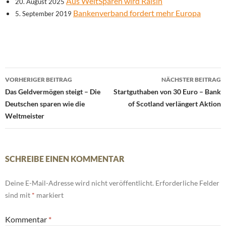
Aus WeltSparen wird Raisin
20. August 2025
Bankenverband fordert mehr Europa
5. September 2019
Beitrags-
VORHERIGER BEITRAG
NÄCHSTER BEITRAG
Navigation
Das Geldvermögen steigt – Die
Startguthaben von 30 Euro – Bank
Deutschen sparen wie die
of Scotland verlängert Aktion
Weltmeister
SCHREIBE EINEN KOMMENTAR
Deine E-Mail-Adresse wird nicht veröffentlicht.
Erforderliche Felder
sind mit
*
markiert
Kommentar
*