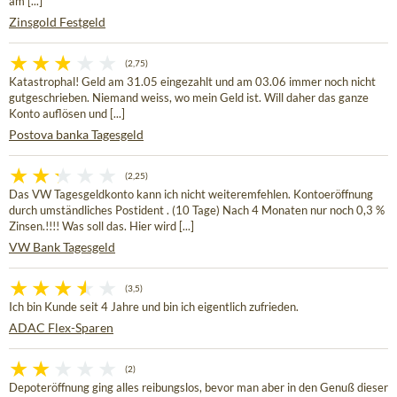
am [...]
Zinsgold Festgeld
(2,75)
Katastrophal! Geld am 31.05 eingezahlt und am 03.06 immer noch nicht
gutgeschrieben. Niemand weiss, wo mein Geld ist. Will daher das ganze
Konto auflösen und [...]
Postova banka Tagesgeld
(2,25)
Das VW Tagesgeldkonto kann ich nicht weiteremfehlen. Kontoeröffnung
durch umständliches Postident . (10 Tage) Nach 4 Monaten nur noch 0,3 %
Zinsen.!!!! Was soll das. Hier wird [...]
VW Bank Tagesgeld
(3,5)
Ich bin Kunde seit 4 Jahre und bin ich eigentlich zufrieden.
ADAC Flex-Sparen
(2)
Depoteröffnung ging alles reibungslos, bevor man aber in den Genuß dieser