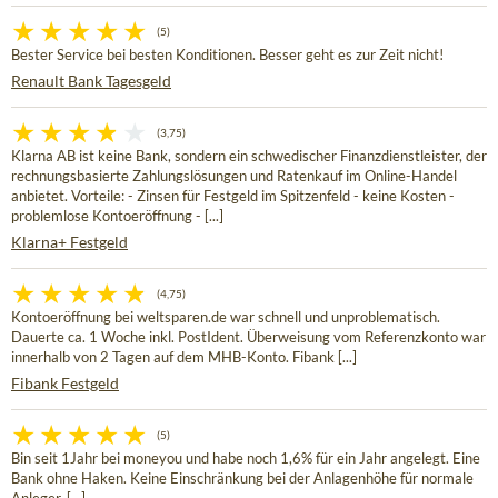
(5)
Bester Service bei besten Konditionen. Besser geht es zur Zeit nicht!
Renault Bank Tagesgeld
(3,75)
Klarna AB ist keine Bank, sondern ein schwedischer Finanzdienstleister, der
rechnungsbasierte Zahlungslösungen und Ratenkauf im Online-Handel
anbietet. Vorteile: - Zinsen für Festgeld im Spitzenfeld - keine Kosten -
problemlose Kontoeröffnung - [...]
Klarna+ Festgeld
(4,75)
Kontoeröffnung bei weltsparen.de war schnell und unproblematisch.
Dauerte ca. 1 Woche inkl. PostIdent. Überweisung vom Referenzkonto war
innerhalb von 2 Tagen auf dem MHB-Konto. Fibank [...]
Fibank Festgeld
(5)
Bin seit 1Jahr bei moneyou und habe noch 1,6% für ein Jahr angelegt. Eine
Bank ohne Haken. Keine Einschränkung bei der Anlagenhöhe für normale