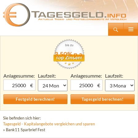
Suchen
Tagesgeld.info – Tagesgeldkonten vergleichen und Tagesgeld-Zinsen berechnen
Zum
Primäre
Inhalt
Menü
springen
3,50% p.a.
Anlagesumme:
Laufzeit:
Anlagesumme:
Laufzeit:
€
€
Sie befinden sich hier:
Tagesgeld - Kapitalangebote vergleichen und sparen
» Bank11 Sparbrief Fest