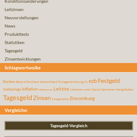
Konditionsänderungen
Leitzinsen
Neuvorstellungen
News
Produkttests
Statistiken
Tagesgeld
Zinsentwicklungen
Schlagwortwolke
Festgeld
ezb
Banken
Bank of Scotland
deutschland
Einlagensicherung
EU
Leitzins
Inflation
Geldanlage
Leitzinsen
Sparen
Sparzinsen
startguthaben
inflationsrate
rendite
Tagesgeld
Zinsen
Zinssenkung
zinsgarantie
Vergleiche:
Tagesgeld-Vergleich