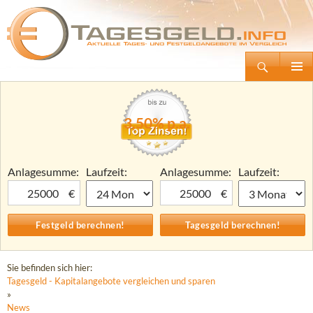
Suchen
Tagesgeld.info – Tagesgeldkonten vergleichen und Tagesgeld-Zinsen berechnen
Zum
Primäre
Inhalt
Menü
springen
3,50% p.a.
Anlagesumme:
Laufzeit:
Anlagesumme:
Laufzeit:
€
€
Sie befinden sich hier:
Tagesgeld - Kapitalangebote vergleichen und sparen
»
News