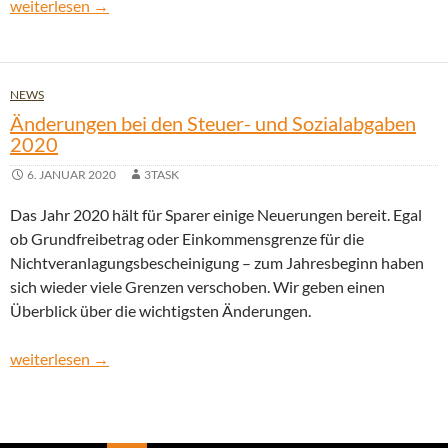
Änderungen bei den Steuer- und Sozialabgaben 2021
weiterlesen
→
NEWS
Änderungen bei den Steuer- und Sozialabgaben
2020
6. JANUAR 2020
3TASK
Das Jahr 2020 hält für Sparer einige Neuerungen bereit. Egal
ob Grundfreibetrag oder Einkommensgrenze für die
Nichtveranlagungsbescheinigung – zum Jahresbeginn haben
sich wieder viele Grenzen verschoben. Wir geben einen
Überblick über die wichtigsten Änderungen.
Änderungen bei den Steuer- und Sozialabgaben 2020
weiterlesen
→