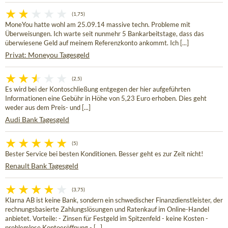
(1,75)
MoneYou hatte wohl am 25.09.14 massive techn. Probleme mit
Überweisungen. Ich warte seit nunmehr 5 Bankarbeitstage, dass das
überwiesene Geld auf meinem Referenzkonto ankommt. Ich [...]
Privat: Moneyou Tagesgeld
(2,5)
Es wird bei der Kontoschließung entgegen der hier aufgeführten
Informationen eine Gebühr in Höhe von 5,23 Euro erhoben. Dies geht
weder aus dem Preis- und [...]
Audi Bank Tagesgeld
(5)
Bester Service bei besten Konditionen. Besser geht es zur Zeit nicht!
Renault Bank Tagesgeld
(3,75)
Klarna AB ist keine Bank, sondern ein schwedischer Finanzdienstleister, der
rechnungsbasierte Zahlungslösungen und Ratenkauf im Online-Handel
anbietet. Vorteile: - Zinsen für Festgeld im Spitzenfeld - keine Kosten -
problemlose Kontoeröffnung - [...]