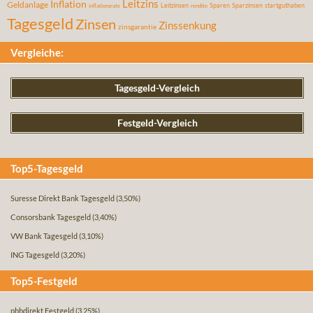
Leitzins
Inflation
Geldanlage
Leitzinsen
Sparen
Sparzinsen
startguthaben
inflationsrate
rendite
Tagesgeld
Zinsen
Zinssenkung
zinsgarantie
Vergleiche:
Tagesgeld-Vergleich
Festgeld-Vergleich
Top5-Tagesgeld
Suresse Direkt Bank Tagesgeld
(3,50%)
Consorsbank Tagesgeld
(3,40%)
VW Bank Tagesgeld
(3,10%)
ING Tagesgeld
(3,20%)
Top5-Festgeld
pbbdirekt Festgeld
(3,25%)