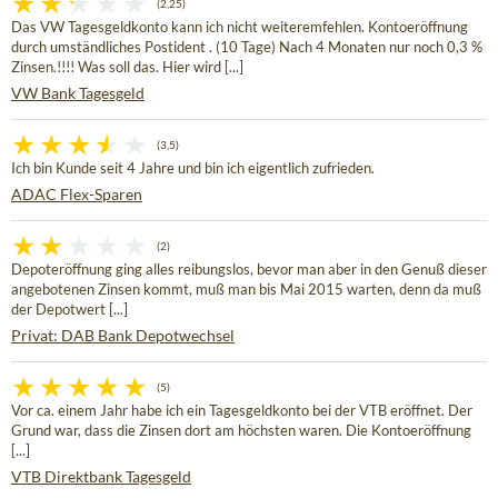
(2,25)
Das VW Tagesgeldkonto kann ich nicht weiteremfehlen. Kontoeröffnung
durch umständliches Postident . (10 Tage) Nach 4 Monaten nur noch 0,3 %
Zinsen.!!!! Was soll das. Hier wird [...]
VW Bank Tagesgeld
(3,5)
Ich bin Kunde seit 4 Jahre und bin ich eigentlich zufrieden.
ADAC Flex-Sparen
(2)
Depoteröffnung ging alles reibungslos, bevor man aber in den Genuß dieser
angebotenen Zinsen kommt, muß man bis Mai 2015 warten, denn da muß
der Depotwert [...]
Privat: DAB Bank Depotwechsel
(5)
Vor ca. einem Jahr habe ich ein Tagesgeldkonto bei der VTB eröffnet. Der
Grund war, dass die Zinsen dort am höchsten waren. Die Kontoeröffnung
[...]
VTB Direktbank Tagesgeld