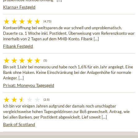
Klarna+ Festgeld
(4,75)
Kontoeröffnung bei weltsparen.de war schnell und unproblematisch.
Dauerte ca. 1 Woche inkl. PostIdent. Überweisung vom Referenzkonto war
innerhalb von 2 Tagen auf dem MHB-Konto. Fibank [...]
Fibank Festgeld
(5)
Bin seit 1Jahr bei moneyou und habe noch 1,6% für ein Jahr angelegt. Eine
Bank ohne Haken. Keine Einschränkung bei der Anlagenhöhe für normale
Anleger. [...]
Privat: Moneyou Tagesgeld
(2,5)
Ich bin vor einigen Jahren aufgrund der damals noch unschlagbar
vergleichsweise hohen Tagesgeldzinsen zur BoS gewechselt. Antrag, wie
bei allen Banken, per PostIdent abgewickelt. Lief soweit [...]
Bank of Scotland