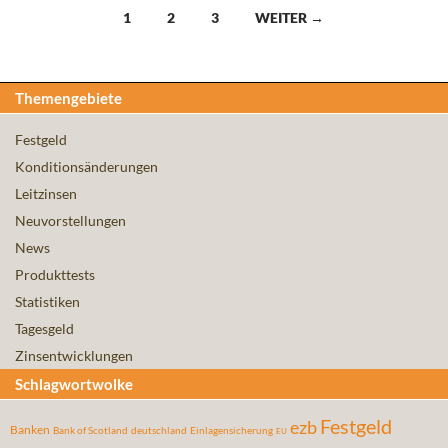
Beitragsnavigation
1
2
3
WEITER →
Themengebiete
Festgeld
Konditionsänderungen
Leitzinsen
Neuvorstellungen
News
Produkttests
Statistiken
Tagesgeld
Zinsentwicklungen
Schlagwortwolke
Festgeld
ezb
Banken
Bank of Scotland
deutschland
Einlagensicherung
EU