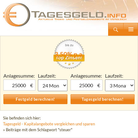
Suchen
Tagesgeld.info – Tagesgeldkonten vergleichen und Tagesgeld-Zinsen berechnen
Zum
Primäre
Inhalt
Menü
springen
3,50% p.a.
Anlagesumme:
Laufzeit:
Anlagesumme:
Laufzeit:
€
€
Sie befinden sich hier:
Tagesgeld - Kapitalangebote vergleichen und sparen
» Beiträge mit dem Schlagwort "steuer"