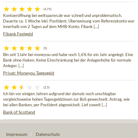
(4,75)
Kontoeröffnung bei weltsparen.de war schnell und unproblematisch.
Dauerte ca. 1 Woche inkl. PostIdent. Überweisung vom Referenzkonto war
innerhalb von 2 Tagen auf dem MHB-Konto. Fibank [...]
Fibank Festgeld
(5)
Bin seit 1Jahr bei moneyou und habe noch 1,6% für ein Jahr angelegt. Eine
Bank ohne Haken. Keine Einschränkung bei der Anlagenhöhe für normale
Anleger. [...]
Privat: Moneyou Tagesgeld
(2,5)
Ich bin vor einigen Jahren aufgrund der damals noch unschlagbar
vergleichsweise hohen Tagesgeldzinsen zur BoS gewechselt. Antrag, wie
bei allen Banken, per PostIdent abgewickelt. Lief soweit [...]
Bank of Scotland
Impressum
|
Datenschutz