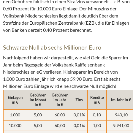
den Gebühren faktisch in einen Strafzins verwandelt – z. B. von
0,60 Prozent für 10.000 Euro Einlage. Der Minuszins der
Volksbank Niederschlesien liegt damit deutlich über dem
Strafzins der Europäischen Zentralbank (EZB), die für Einlagen
von Banken derzeit 0,40 Prozent berechnet.
Schwarze Null ab sechs Millionen Euro
Nachfolgend haben wir dargestellt, wie viel Geld die Sparer im
Jahr beim Tagesgeld der Volksbank Raiffeisenbank
Niederschlesien eG verlieren. Kleinsparer im Bereich von
1.000 Euro zahlen jährlich knapp 59,90 Euro. Erst ab sechs
Millionen Euro Einlage wird eine schwarze Null möglich!
Gebühren
Gebühren
Einlagen
Rendite
im Monat
im Jahr
Zins
im Jahr in €
in €
in €
in €
in €
1.000
5,00
60,00
0,01%
0,10
940,10
10.000
5,00
60,00
0,01%
1,00
9.941,00