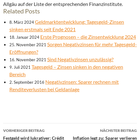
Allgäu auf der Liste der entsprechenden Finanzinstitute.
Related Posts
Geldmarktentwicklung: Tagesgeld-Zinsen
8. März 2024
sinken erstmals seit Ende 2021
Erste Prognosen – die Zinsentwicklung 2024
18. Januar 2024
Sorgen Negativzinsen für mehr Tagesgeld-
25. November 2021
Eröffnungen?
Sind Negativzinsen unzulässig?
16. November 2021
Tagesgeld – Zinsen sinken in den negativen
9. Juli 2021
Bereich
Negativzinsen: Sparer rechnen mit
2. September 2016
Renditeverlusten bei Geldanlage
Beitrags-
VORHERIGER BEITRAG
NÄCHSTER BEITRAG
Navigation
Festgeld wird lukrativer: Crédit
Inflation legt zu: Sparer verlieren