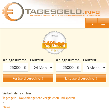
Suchen
Tagesgeld.info – Tagesgeldkonten vergleichen und Tagesgeld-Zinsen berechnen
Zum
Primäre
Inhalt
Menü
springen
3,50% p.a.
Anlagesumme:
Laufzeit:
Anlagesumme:
Laufzeit:
€
€
Sie befinden sich hier:
Tagesgeld - Kapitalangebote vergleichen und sparen
»
News