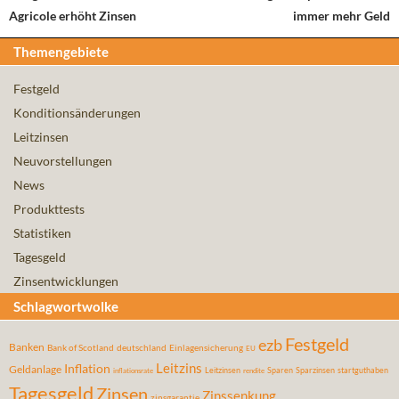
Agricole erhöht Zinsen
immer mehr Geld
Themengebiete
Festgeld
Konditionsänderungen
Leitzinsen
Neuvorstellungen
News
Produkttests
Statistiken
Tagesgeld
Zinsentwicklungen
Schlagwortwolke
Festgeld
ezb
Banken
Bank of Scotland
deutschland
Einlagensicherung
EU
Leitzins
Inflation
Geldanlage
Leitzinsen
Sparen
Sparzinsen
startguthaben
inflationsrate
rendite
Tagesgeld
Zinsen
Zinssenkung
zinsgarantie