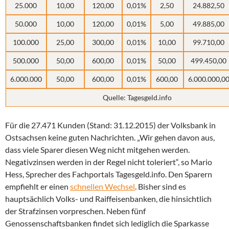
25.000
10,00
120,00
0,01%
2,50
24.882,50
50.000
10,00
120,00
0,01%
5,00
49.885,00
100.000
25,00
300,00
0,01%
10,00
99.710,00
500.000
50,00
600,00
0,01%
50,00
499.450,00
6.000.000
50,00
600,00
0,01%
600,00
6.000.000,0
Quelle: Tagesgeld.info
Für die 27.471 Kunden (Stand: 31.12.2015) der Volksbank in
Ostsachsen keine guten Nachrichten. „Wir gehen davon aus,
dass viele Sparer diesen Weg nicht mitgehen werden.
Negativzinsen werden in der Regel nicht toleriert“, so Mario
Hess, Sprecher des Fachportals Tagesgeld.info. Den Sparern
empfiehlt er einen
schnellen Wechsel
. Bisher sind es
hauptsächlich Volks- und Raiffeisenbanken, die hinsichtlich
der Strafzinsen vorpreschen. Neben fünf
Genossenschaftsbanken findet sich lediglich die Sparkasse