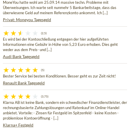
MoneYou hatte wohl am 25.09.14 massive techn. Probleme mit
Überweisungen. Ich warte seit nunmehr 5 Bankarbeitstage, dass das
überwiesene Geld auf meinem Referenzkonto ankommt. Ich [...]
Privat: Moneyou Tagesgeld
(2,5)
Es wird bei der Kontoschließung entgegen der hier aufgeführten
Informationen eine Gebühr in Höhe von 5,23 Euro erhoben. Dies geht
weder aus dem Preis- und [...]
Audi Bank Tagesgeld
(5)
Bester Service bei besten Konditionen. Besser geht es zur Zeit nicht!
Renault Bank Tagesgeld
(3,75)
Klarna AB ist keine Bank, sondern ein schwedischer Finanzdienstleister, der
rechnungsbasierte Zahlungslösungen und Ratenkauf im Online-Handel
anbietet. Vorteile: - Zinsen für Festgeld im Spitzenfeld - keine Kosten -
problemlose Kontoeröffnung - [...]
Klarna+ Festgeld