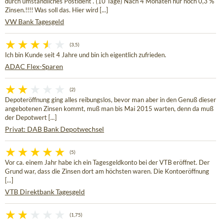
durch umständliches Postident . (10 Tage) Nach 4 Monaten nur noch 0,3 %
Zinsen.!!!! Was soll das. Hier wird [...]
VW Bank Tagesgeld
(3,5)
Ich bin Kunde seit 4 Jahre und bin ich eigentlich zufrieden.
ADAC Flex-Sparen
(2)
Depoteröffnung ging alles reibungslos, bevor man aber in den Genuß dieser
angebotenen Zinsen kommt, muß man bis Mai 2015 warten, denn da muß
der Depotwert [...]
Privat: DAB Bank Depotwechsel
(5)
Vor ca. einem Jahr habe ich ein Tagesgeldkonto bei der VTB eröffnet. Der
Grund war, dass die Zinsen dort am höchsten waren. Die Kontoeröffnung
[...]
VTB Direktbank Tagesgeld
(1,75)