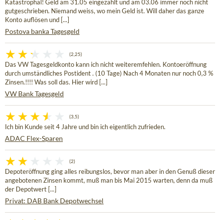
Katastrophal! Geld am 31.05 eingezahlt und am 03.06 immer noch nicht
gutgeschrieben. Niemand weiss, wo mein Geld ist. Will daher das ganze
Konto auflösen und [...]
Postova banka Tagesgeld
(2,25)
Das VW Tagesgeldkonto kann ich nicht weiteremfehlen. Kontoeröffnung
durch umständliches Postident . (10 Tage) Nach 4 Monaten nur noch 0,3 %
Zinsen.!!!! Was soll das. Hier wird [...]
VW Bank Tagesgeld
(3,5)
Ich bin Kunde seit 4 Jahre und bin ich eigentlich zufrieden.
ADAC Flex-Sparen
(2)
Depoteröffnung ging alles reibungslos, bevor man aber in den Genuß dieser
angebotenen Zinsen kommt, muß man bis Mai 2015 warten, denn da muß
der Depotwert [...]
Privat: DAB Bank Depotwechsel