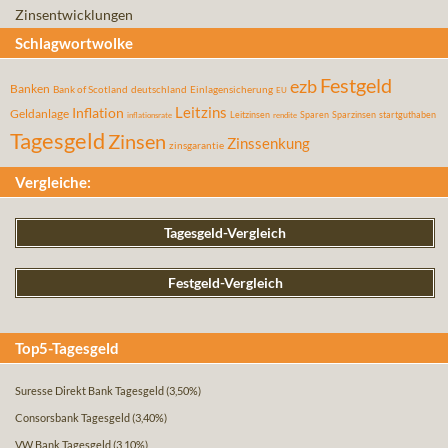
Zinsentwicklungen
Schlagwortwolke
Festgeld
ezb
Banken
Bank of Scotland
deutschland
Einlagensicherung
EU
Leitzins
Inflation
Geldanlage
Leitzinsen
Sparen
Sparzinsen
startguthaben
inflationsrate
rendite
Tagesgeld
Zinsen
Zinssenkung
zinsgarantie
Vergleiche:
Tagesgeld-Vergleich
Festgeld-Vergleich
Top5-Tagesgeld
Suresse Direkt Bank Tagesgeld
(3,50%)
Consorsbank Tagesgeld
(3,40%)
VW Bank Tagesgeld
(3,10%)