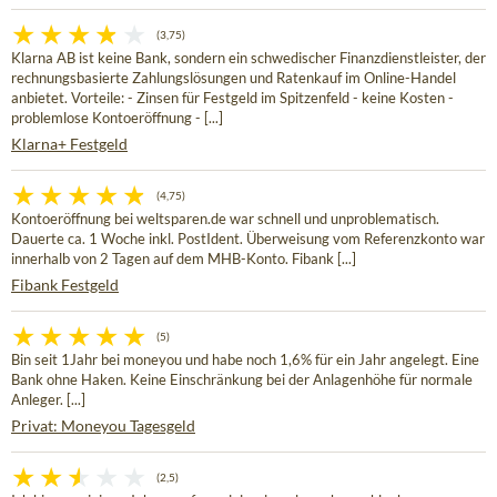
(3,75)
Klarna AB ist keine Bank, sondern ein schwedischer Finanzdienstleister, der
rechnungsbasierte Zahlungslösungen und Ratenkauf im Online-Handel
anbietet. Vorteile: - Zinsen für Festgeld im Spitzenfeld - keine Kosten -
problemlose Kontoeröffnung - [...]
Klarna+ Festgeld
(4,75)
Kontoeröffnung bei weltsparen.de war schnell und unproblematisch.
Dauerte ca. 1 Woche inkl. PostIdent. Überweisung vom Referenzkonto war
innerhalb von 2 Tagen auf dem MHB-Konto. Fibank [...]
Fibank Festgeld
(5)
Bin seit 1Jahr bei moneyou und habe noch 1,6% für ein Jahr angelegt. Eine
Bank ohne Haken. Keine Einschränkung bei der Anlagenhöhe für normale
Anleger. [...]
Privat: Moneyou Tagesgeld
(2,5)