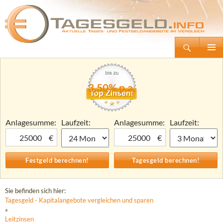
Suchen
Tagesgeld.info – Tagesgeldkonten vergleichen und Tagesgeld-Zinsen berechnen
Zum
Primäre
Inhalt
Menü
springen
3,50% p.a.
Anlagesumme:
Laufzeit:
Anlagesumme:
Laufzeit:
€
€
Sie befinden sich hier:
Tagesgeld - Kapitalangebote vergleichen und sparen
»
Leitzinsen